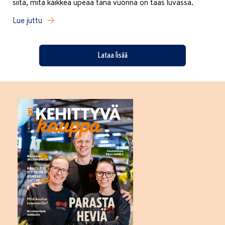
siitä, mitä kaikkea upeaa tänä vuonna on taas luvassa.
Lue juttu
Lataa lisää