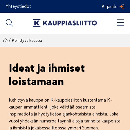
Siirry
Yhteystiedot
Kirjaudu
sisältöön
/
Kehittyvä kauppa
Ideat ja ihmiset
loistamaan
Kehittyvä kauppa on K-kauppiasliiton kustantama K-
kaupan ammattilehti, joka välittää osaamista,
inspiraatiota ja hyötytietoa ajankohtaisista aiheista. Joka
vuosi yhdeksän numeroa täynnä aitoja tarinoita kaupoista
ja ihmisistä jokaisessa Koossa ympäri Suomen.