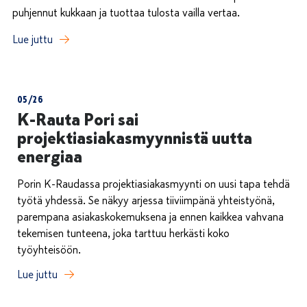
puhjennut kukkaan ja tuottaa tulosta vailla vertaa.
Lue juttu
05/26
K-Rauta Pori sai
projektiasiakasmyynnistä uutta
energiaa
Porin K-Raudassa projektiasiakasmyynti on uusi tapa tehdä
työtä yhdessä. Se näkyy arjessa tiiviimpänä yhteistyönä,
parempana asiakaskokemuksena ja ennen kaikkea vahvana
tekemisen tunteena, joka tarttuu herkästi koko
työyhteisöön.
Lue juttu