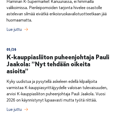
Haminan K-Supermarket Kanuunassa, ei himmailla
valikoimissa. Pienleipomoiden tarjonta hivelee osastolle
astelevan silmää eivätkä erikoisruokavaliotuotteetkaan jää
huomaamatta.
Lue juttu
05/26
K-kauppiasliiton puheenjohtaja Pauli
Jaakola: ”Nyt tehdään oikeita
asioita”
Kyky uudistua ja pysytellä askeleen edellä kilpailijoita
varmistaa K-kauppiasyrittäjyydelle valoisan tulevaisuuden,
arvioi K-kauppiasliiton puheenjohtaja Pauli Jaakola. Vuosi
2026 on käynnistynyt lupaavasti mutta työtä riittää.
Lue juttu