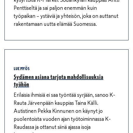
Penttiseltä ja sai paljon enemmän kuin
työpaikan – ystäviä ja yhteisön, joka on auttanut
rakentamaan uutta elämää Suomessa.
LUE MYÖS
Sydämen asiana tarjota mahdollisuuksia
työhön
Erilaisia ihmisiä ei saa työntää syrjään, sanoo K-
Rauta Järvenpään kauppias Taina Källi.
Autistinen Pekka Kinnunen on käynyt jo
puolentoista vuoden ajan työtoiminnassa K-
Raudassa ja ottanut siinä ajassa isoja