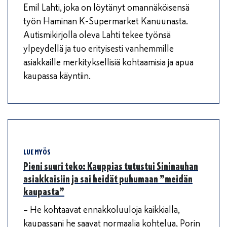
Emil Lahti, joka on löytänyt omannäköisensä
työn Haminan K-Supermarket Kanuunasta.
Autismikirjolla oleva Lahti tekee työnsä
ylpeydellä ja tuo erityisesti vanhemmille
asiakkaille merkityksellisiä kohtaamisia ja apua
kaupassa käyntiin.
LUE MYÖS
Pieni suuri teko: Kauppias tutustui Sininauhan
asiakkaisiin ja sai heidät puhumaan ”meidän
kaupasta”
– He kohtaavat ennakkoluuloja kaikkialla,
kaupassani he saavat normaalia kohtelua, Porin