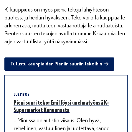
K-kauppiuus on myös pieniä tekoja lähiyhteisön
puolesta ja heidän hyväkseen. Teko voi olla kauppiaalle
arkinen asia, mutta teon vastaanottajalle ainutlaatuista.
Pienten suurten tekojen avulla tuomme K-kauppiaiden
arjen vastuullista työtä näkyvämmäksi.
Tutustu kauppiaiden Pieniin suuriin tekoihin
LUE MYÖS
Pieni suuri teko: Emil löysi unelmatyönsä K-
Supermarket Kanuunasta
– Minussa on autistin viisaus. Olen hyvä,
rehellinen, vastuullinen ja luotettava, sanoo