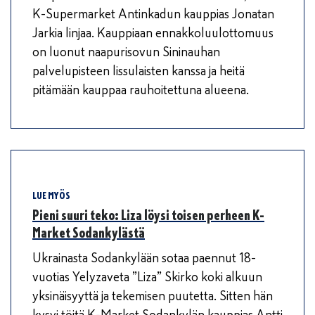
K-Supermarket Antinkadun kauppias Jonatan
Jarkia linjaa. Kauppiaan ennakkoluulottomuus
on luonut naapurisovun Sininauhan
palvelupisteen lissulaisten kanssa ja heitä
pitämään kauppaa rauhoitettuna alueena.
LUE MYÖS
Pieni suuri teko: Liza löysi toisen perheen K-
Market Sodankylästä
Ukrainasta Sodankylään sotaa paennut 18-
vuotias Yelyzaveta ”Liza” Skirko koki alkuun
yksinäisyyttä ja tekemisen puutetta. Sitten hän
kysyi töitä K-Market Sodankylän kauppias Antti