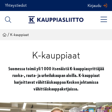
Siirry
Yhteystiedot
Kirjaudu
sisältöön
/
K-kauppiaat
K-kauppiaat
Suomessa toimii yli 1 000 itsenäistä K-kauppiasyrittäjää
ruoka-, rauta- ja urheilukaupan aloilla. K-kauppiaat
harjoittavat vähittäiskauppaa Keskon johtamissa
vähittäiskauppaketjuissa.