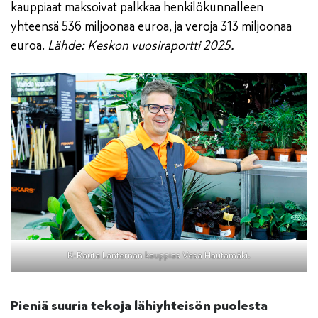
kauppiaat maksoivat palkkaa henkilökunnalleen
yhteensä 536 miljoonaa euroa, ja veroja 313 miljoonaa
euroa.
Lähde: Keskon vuosiraportti 2025.
K-Rauta Lanternan kauppias Vesa Hautamäki.
Pieniä suuria tekoja lähiyhteisön puolesta