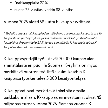
*naiskauppiaita 27 %
nuorin 25-vuotias, vanhin 88-vuotias
Vuonna 2025 aloitti 58 uutta K-kauppiasyrittäjää.
*
Todellisuudessa naiskauppiaiden määrä on suurempi, koska suurin osa K-
kaupoista on perheyrityksiä, joissa molemmat puolisot työskentelevät K-
kauppiaina. Prosenttiluku 27 % kertoo sen määrän K-kauppoja, joissa K-
kauppiasoikeudet ovat naisen nimissä.
K-kauppiasyrittäjät työllistävät 20 000 kaupan alan
ammattilaista eri puolilla Suomea. K-ryhmä on myös
merkittävä nuorten työllistäjä, esim. kesäisin K-
kaupoissa työskentelee 5 000 kesätyöntekijää.
K-kauppiaat ovat merkittäviä toimijoita omalla
paikkakunnallaan. K-kauppiaiden investoinnit olivat 45
miljoonaa euroa vuonna 2025. Samana vuonna K-