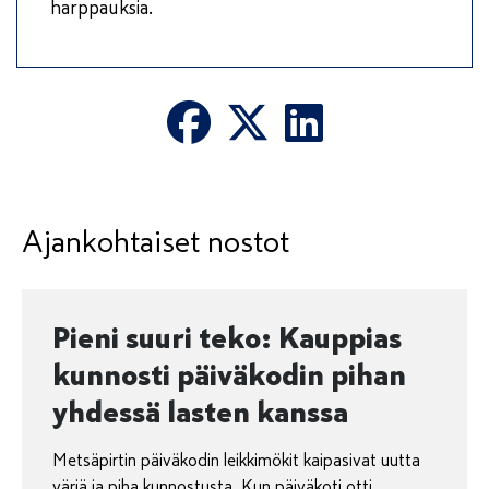
harppauksia.
Ajankohtaiset nostot
Pieni suuri teko: Kauppias
kunnosti päiväkodin pihan
yhdessä lasten kanssa
Metsäpirtin päiväkodin leikkimökit kaipasivat uutta
väriä ja piha kunnostusta. Kun päiväkoti otti