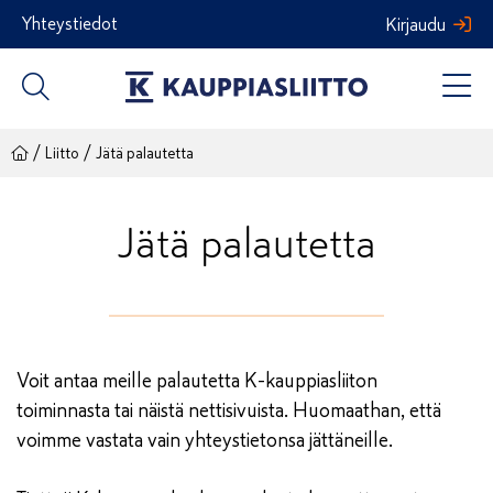
Siirry
Yhteystiedot
Kirjaudu
sisältöön
/
/
Liitto
Jätä palautetta
Jätä palautetta
Voit antaa meille palautetta K-kauppiasliiton
toiminnasta tai näistä nettisivuista. Huomaathan, että
voimme vastata vain yhteystietonsa jättäneille.