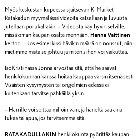
Myös keskustan kupeessa sijaitsevan K-Market
Ratakadun myymälässä videoita katsellaan ja luvuista
jutellaan porukallakin. – Videoista käy hyvin selville,
missä oman kaupan osalta mennään,
Hanna Vaittinen
kertoo. – Jos esimerkiksi hävikin määrä on noussut, niin
mietimme mistä se johtuu ja miten siihen voi vaikuttaa.
IsoKristiinassa Jonna arvostaa sitä, että he saavat
henkilökunnan kanssa hoitaa kauppaa varsin itsenäisesti.
Visaisten kysymysten tai ongelmien edessä ei
kuitenkaan tarvitse pähkäillä yksin.
– Harrille voi soittaa milloin vain, ja häneltä saa aina
tukea tai apua, jos tarvitsemme sitä.
RATAKADULLAKIN
henkilökunta pyörittää kaupan