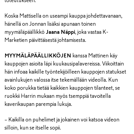
toteutukseen.
Koska Mattisella on useampi kauppa johdettavanaan,
hänellä on Jonnan lisäksi apunaan toinen
myymäläpäällikkö
Jaana Näppi
, joka vastaa K-
Marketien päivittäisestä johtamisesta.
MYYMÄLÄPÄÄLLIKKÖJEN
kanssa Mattinen käy
kauppojen asioita läpi kuukausipalavereissa. Viikoittain
hän infoaa kaikille työntekijöilleen kauppojen statukset
avainlukujen valossa itse tekemällään videolla. Kun
koko porukka tietää kaikkien kauppojen tilanteet, se
ruokkii Harrin mukaan myös tsemppiä tavoitella
kaverikaupan parempia lukuja.
– Kaikilla on puhelimet ja jokainen voi katsoa videon
silloin, kun se itselle sopii.