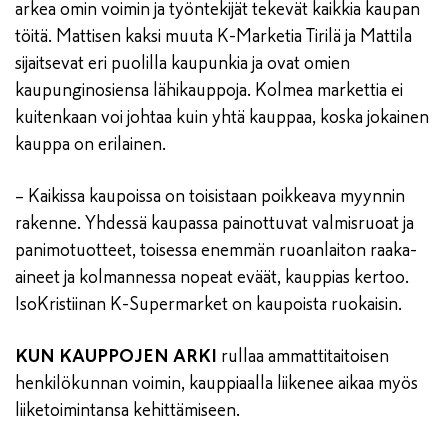
arkea omin voimin ja työntekijät tekevät kaikkia kaupan
töitä. Mattisen kaksi muuta K-Marketia Tirilä ja Mattila
sijaitsevat eri puolilla kaupunkia ja ovat omien
kaupunginosiensa lähikauppoja. Kolmea markettia ei
kuitenkaan voi johtaa kuin yhtä kauppaa, koska jokainen
kauppa on erilainen.
– Kaikissa kaupoissa on toisistaan poikkeava myynnin
rakenne. Yhdessä kaupassa painottuvat valmisruoat ja
panimotuotteet, toisessa enemmän ruoanlaiton raaka-
aineet ja kolmannessa nopeat eväät, kauppias kertoo.
IsoKristiinan K-Supermarket on kaupoista ruokaisin.
KUN KAUPPOJEN ARKI
rullaa ammattitaitoisen
henkilökunnan voimin, kauppiaalla liikenee aikaa myös
liiketoimintansa kehittämiseen.