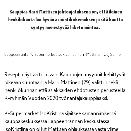
Kauppias Harri Mattisen johtoajatuksena on, että iloinen
henkilökunta luo hyvän asiointikokemuksen ja sitä kautta
syntyy menestyvää liiketoimintaa.
Lappeenranta, K-supermarket Isokistiina, Harri Mattinen, Caj Sainio
Resepti näyttää toimivan. Kauppojen myynnit kehittyvät
oikeaan suuntaan ja Harri Mattinen (29) valittiin sekä
henkilökunnan että asiakkaiden ehdotusten perusteella
K-ryhmän Vuoden 2020 työnantajakauppiaaksi.
K-Supermarket IsoKristiina sijaitsee samannimisessä
kauppakeskuksessa Lappeenrannan keskustassa.
IsoKristiina on ollut Mattisen ohjauksessa vasta viime