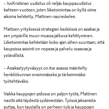
– IsoKristiinan uudistus oli neljäs kauppauudistus
kahteen vuoteen, joten liiketoimintaa on kyllä viime
aikoina kehitetty, Mattinen naureskelee.
Mattisen yrityksessä strategian keskiössä on asiakas ja
sen ympärillä muun muassa jatkuva kehittyminen.
Liiketoimintaa kehitetään koko ajan siihen suuntaan, että
kaupoissa asiointi on nopeaa ja palvelu osaavaa ja
ystävällistä.
– Asiakastyytyväisyys on itse asiassa määritelty
henkilökunnan ensimmäiseksi ja tärkeimmäksi
työtehtäväksi.
Vaikka kauppojen pidossa on paljon työtä, Mattinen
nauttii siitä täydestä sydämestään. Työssä jaksamista
auttaa, kun taustalla on perheen tuki ja kauppojen