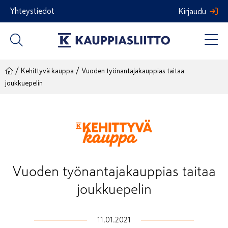
Siirry
Yhteystiedot
Kirjaudu
sisältöön
/
/
Kehittyvä kauppa
Vuoden työnantajakauppias taitaa
joukkuepelin
Vuoden työnantajakauppias taitaa
joukkuepelin
11.01.2021