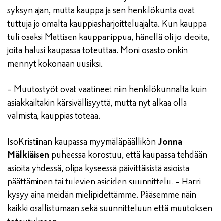
syksyn ajan, mutta kauppa ja sen henkilökunta ovat
tuttuja jo omalta kauppiasharjoitteluajalta. Kun kauppa
tuli osaksi Mattisen kauppanippua, hänellä oli jo ideoita,
joita halusi kaupassa toteuttaa. Moni osasto onkin
mennyt kokonaan uusiksi.
– Muutostyöt ovat vaatineet niin henkilökunnalta kuin
asiakkailtakin kärsivällisyyttä, mutta nyt alkaa olla
valmista, kauppias toteaa.
IsoKristiinan kaupassa myymäläpäällikön
Jonna
Mälkiäisen
puheessa korostuu, että kaupassa tehdään
asioita yhdessä, olipa kyseessä päivittäisistä asioista
päättäminen tai tulevien asioiden suunnittelu. – Harri
kysyy aina meidän mielipidettämme. Pääsemme näin
kaikki osallistumaan sekä suunnitteluun että muutoksen