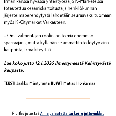
Irman kanssa hyvässä yhteistyössä jo K-Marketeissa
toteutettua osaamiskartoitusta ja henkilökunnan
järjestelmäperehdytystä lähdetään seuraavaksi tuomaan
myös K-Citymarket Varkauteen.
– Oma valmentajan roolini on toimia enemmän
sparraajana, mutta kyllähän se ammattitaito löytyy aina
kaupoista, Irma kiteyttää.
Lue koko juttu 12.1.2026 ilmestyneestä Kehittyvästä
kaupasta.
TEKSTI
KUVAT
Jaakko Mäntyranta
Matias Honkamaa
Piditkö jutusta?
Anna palautetta tai kerro juttuvinkki!