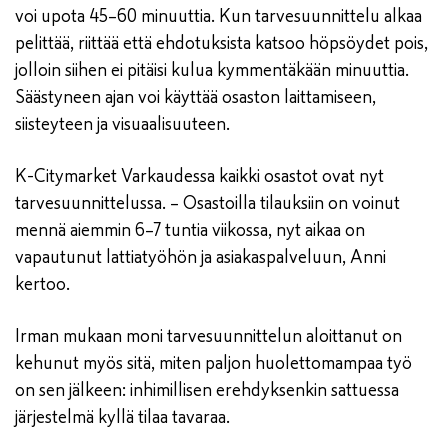
voi upota 45–60 minuuttia. Kun tarvesuunnittelu alkaa
pelittää, riittää että ehdotuksista katsoo höpsöydet pois,
jolloin siihen ei pitäisi kulua kymmentäkään minuuttia.
Säästyneen ajan voi käyttää osaston laittamiseen,
siisteyteen ja visuaalisuuteen.
K-Citymarket Varkaudessa kaikki osastot ovat nyt
tarvesuunnittelussa. – Osastoilla tilauksiin on voinut
mennä aiemmin 6–7 tuntia viikossa, nyt aikaa on
vapautunut lattiatyöhön ja asiakaspalveluun, Anni
kertoo.
Irman mukaan moni tarvesuunnittelun aloittanut on
kehunut myös sitä, miten paljon huolettomampaa työ
on sen jälkeen: inhimillisen erehdyksenkin sattuessa
järjestelmä kyllä tilaa tavaraa.