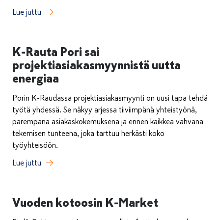
Lue juttu
K-Rauta Pori sai
projektiasiakasmyynnistä uutta
energiaa
Porin K-Raudassa projektiasiakasmyynti on uusi tapa tehdä
työtä yhdessä. Se näkyy arjessa tiiviimpänä yhteistyönä,
parempana asiakaskokemuksena ja ennen kaikkea vahvana
tekemisen tunteena, joka tarttuu herkästi koko
työyhteisöön.
Lue juttu
Vuoden kotoosin K-Market