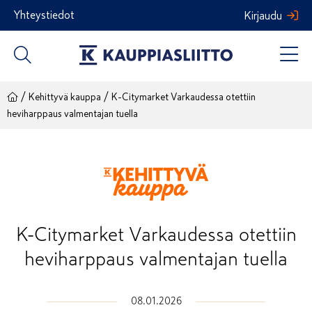
Siirry
Yhteystiedot
Kirjaudu
sisältöön
/
/
Kehittyvä kauppa
K-Citymarket Varkaudessa otettiin
heviharppaus valmentajan tuella
K-Citymarket Varkaudessa otettiin
heviharppaus valmentajan tuella
08.01.2026