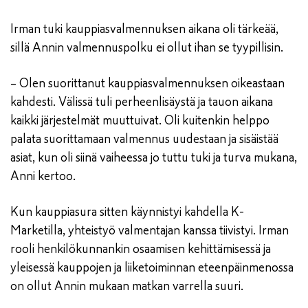
Irman tuki kauppiasvalmennuksen aikana oli tärkeää,
sillä Annin valmennuspolku ei ollut ihan se tyypillisin.
– Olen suorittanut kauppiasvalmennuksen oikeastaan
kahdesti. Välissä tuli perheenlisäystä ja tauon aikana
kaikki järjestelmät muuttuivat. Oli kuitenkin helppo
palata suorittamaan valmennus uudestaan ja sisäistää
asiat, kun oli siinä vaiheessa jo tuttu tuki ja turva mukana,
Anni kertoo.
Kun kauppiasura sitten käynnistyi kahdella K-
Marketilla, yhteistyö valmentajan kanssa tiivistyi. Irman
rooli henkilökunnankin osaamisen kehittämisessä ja
yleisessä kauppojen ja liiketoiminnan eteenpäinmenossa
on ollut Annin mukaan matkan varrella suuri.