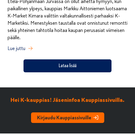
Etelä-Pohjanmaan Jurvassa on ollut aihetta hymyyn, kun
paikallinen ylpeys, kauppias Markku Aittoniemen luotsaama
K-Market Kimara valittiin valtakunnallisesti parhaaksi K-
Marketiksi. Menestyksen taustalla ovat onnistunut remontti
sekä yhteinen tahtotila hoitaa kaupan perusasiat viimeisen
päälle.
Lue juttu
Lataa lisää
Hei K-kauppias! Jäseninfoa Kauppiassivuilla.
Kirjaudu Kauppiassivuille