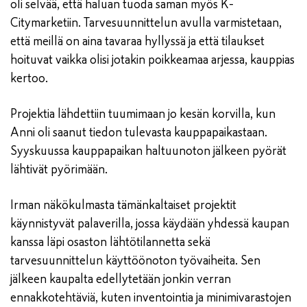
oli selvää, että haluan tuoda saman myös K-
Citymarketiin. Tarvesuunnittelun avulla varmistetaan,
että meillä on aina tavaraa hyllyssä ja että tilaukset
hoituvat vaikka olisi jotakin poikkeamaa arjessa, kauppias
kertoo.
Projektia lähdettiin tuumimaan jo kesän korvilla, kun
Anni oli saanut tiedon tulevasta kauppapaikastaan.
Syyskuussa kauppapaikan haltuunoton jälkeen pyörät
lähtivät pyörimään.
Irman näkökulmasta tämänkaltaiset projektit
käynnistyvät palaverilla, jossa käydään yhdessä kaupan
kanssa läpi osaston lähtötilannetta sekä
tarvesuunnittelun käyttöönoton työvaiheita. Sen
jälkeen kaupalta edellytetään jonkin verran
ennakkotehtäviä, kuten inventointia ja minimivarastojen