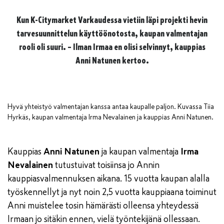
Kun K-Citymarket Varkaudessa vietiin läpi projekti hevin
tarvesuunnittelun käyttöönotosta, kaupan valmentajan
rooli oli suuri. – Ilman Irmaa en olisi selvinnyt, kauppias
Anni Natunen kertoo.
Hyvä yhteistyö valmentajan kanssa antaa kaupalle paljon. Kuvassa Tiia
Hyrkäs, kaupan valmentaja Irma Nevalainen ja kauppias Anni Natunen.
Kauppias
Anni Natunen
ja kaupan valmentaja
Irma
Nevalainen
tutustuivat toisiinsa jo Annin
kauppiasvalmennuksen aikana. 15 vuotta kaupan alalla
työskennellyt ja nyt noin 2,5 vuotta kauppiaana toiminut
Anni muistelee tosin hämärästi olleensa yhteydessä
Irmaan jo sitäkin ennen, vielä työntekijänä ollessaan.