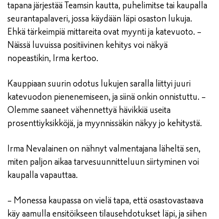
tapana järjestää Teamsin kautta, puhelimitse tai kaupalla
seurantapalaveri, jossa käydään läpi osaston lukuja.
Ehkä tärkeimpiä mittareita ovat myynti ja katevuoto. –
Näissä luvuissa positiivinen kehitys voi näkyä
nopeastikin, Irma kertoo.
Kauppiaan suurin odotus lukujen saralla liittyi juuri
katevuodon pienenemiseen, ja siinä onkin onnistuttu. –
Olemme saaneet vähennettyä hävikkiä useita
prosenttiyksikköjä, ja myynnissäkin näkyy jo kehitystä.
Irma Nevalainen on nähnyt valmentajana läheltä sen,
miten paljon aikaa tarvesuunnitteluun siirtyminen voi
kaupalla vapauttaa.
– Monessa kaupassa on vielä tapa, että osastovastaava
käy aamulla ensitöikseen tilausehdotukset läpi, ja siihen