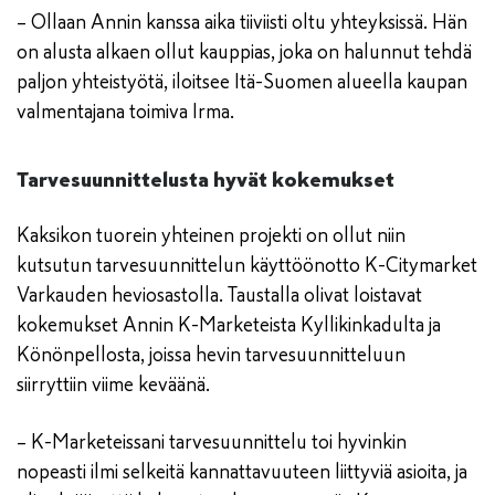
– Ollaan Annin kanssa aika tiiviisti oltu yhteyksissä. Hän
on alusta alkaen ollut kauppias, joka on halunnut tehdä
paljon yhteistyötä, iloitsee Itä-Suomen alueella kaupan
valmentajana toimiva Irma.
Tarvesuunnittelusta hyvät kokemukset
Kaksikon tuorein yhteinen projekti on ollut niin
kutsutun tarvesuunnittelun käyttöönotto K-Citymarket
Varkauden heviosastolla. Taustalla olivat loistavat
kokemukset Annin K-Marketeista Kyllikinkadulta ja
Könönpellosta, joissa hevin tarvesuunnitteluun
siirryttiin viime keväänä.
– K-Marketeissani tarvesuunnittelu toi hyvinkin
nopeasti ilmi selkeitä kannattavuuteen liittyviä asioita, ja