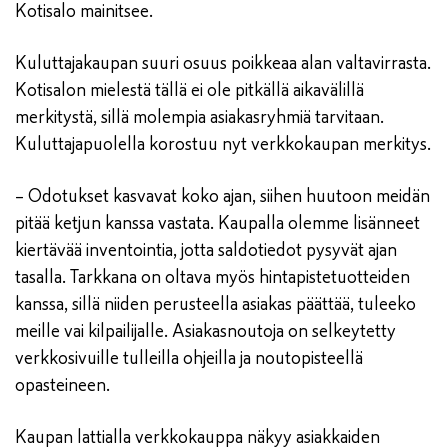
Kotisalo mainitsee.
Kuluttajakaupan suuri osuus poikkeaa alan valtavirrasta.
Kotisalon mielestä tällä ei ole pitkällä aikavälillä
merkitystä, sillä molempia asiakasryhmiä tarvitaan.
Kuluttajapuolella korostuu nyt verkkokaupan merkitys.
– Odotukset kasvavat koko ajan, siihen huutoon meidän
pitää ketjun kanssa vastata. Kaupalla olemme lisänneet
kiertävää inventointia, jotta saldotiedot pysyvät ajan
tasalla. Tarkkana on oltava myös hintapistetuotteiden
kanssa, sillä niiden perusteella asiakas päättää, tuleeko
meille vai kilpailijalle. Asiakasnoutoja on selkeytetty
verkkosivuille tulleilla ohjeilla ja noutopisteellä
opasteineen.
Kaupan lattialla verkkokauppa näkyy asiakkaiden