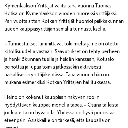
Kymenlaakson Yrittäjät valitsi tänä vuonna Tuomas
Kotisalon Kymenlaakson vuoden nuoreksi yrittäjäksi.
Pari vuotta sitten Kotkan Yrittäjät huomioi paikkakunnan
uuden kauppiasyrittäjän samalla tunnustuksella.
– Tunnustukset lämmittävät toki mieltä ja ne on otettu
kiitollisuudella vastaan. Saavutukset on tehty perheen
ja henkilökunnan tuella ja heidän kanssaan, Kotisalo
painottaa ja lupaa toimia jatkossakin aktiivisesti
paikallisessa yrittäjäkentässä. Tänä vuonna hän on
mukana esimerkiksi Kotkan Yrittäjien hallituksessa.
Heino on kokenut kauppiaan näkyvän roolin
hyödyttävän kauppaa monella tapaa. – Osana tällaista
joukkuetta on hyvä olla. Yhdessä on hyvä ponnistaa
eteenpäin. Asiakkaille on tärkeää, että kaupalla on