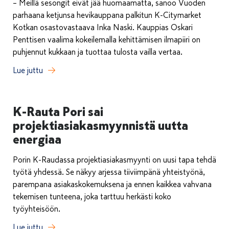
– Meillä sesongit eivät jää huomaamatta, sanoo Vuoden
parhaana ketjunsa hevikauppana palkitun K-Citymarket
Kotkan osastovastaava Inka Naski. Kauppias Oskari
Penttisen vaalima kokeilemalla kehittämisen ilmapiiri on
puhjennut kukkaan ja tuottaa tulosta vailla vertaa.
Lue juttu
K-Rauta Pori sai
projektiasiakasmyynnistä uutta
energiaa
Porin K-Raudassa projektiasiakasmyynti on uusi tapa tehdä
työtä yhdessä. Se näkyy arjessa tiiviimpänä yhteistyönä,
parempana asiakaskokemuksena ja ennen kaikkea vahvana
tekemisen tunteena, joka tarttuu herkästi koko
työyhteisöön.
Lue juttu