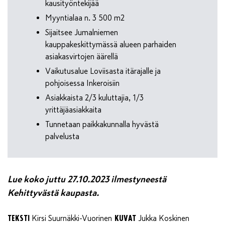
kausityöntekijää
Myyntialaa n. 3 500 m2
Sijaitsee Jumalniemen
kauppakeskittymässä alueen parhaiden
asiakasvirtojen äärellä
Vaikutusalue Loviisasta itärajalle ja
pohjoisessa Inkeroisiin
Asiakkaista 2/3 kuluttajia, 1/3
yrittäjäasiakkaita
Tunnetaan paikkakunnalla hyvästä
palvelusta
Lue koko juttu 27.10.2023 ilmestyneestä
Kehittyvästä kaupasta.
TEKSTI
KUVAT
Kirsi Suurnäkki-Vuorinen
Jukka Koskinen