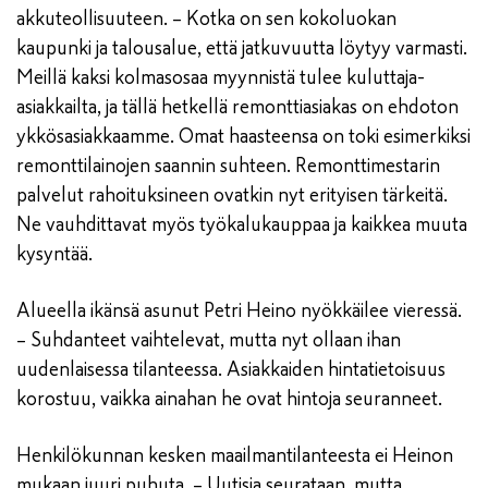
akkuteollisuuteen. – Kotka on sen kokoluokan
kaupunki ja talousalue, että jatkuvuutta löytyy varmasti.
Meillä kaksi kolmasosaa myynnistä tulee kuluttaja-
asiakkailta, ja tällä hetkellä remonttiasiakas on ehdoton
ykkösasiakkaamme. Omat haasteensa on toki esimerkiksi
remonttilainojen saannin suhteen. Remonttimestarin
palvelut rahoituksineen ovatkin nyt erityisen tärkeitä.
Ne vauhdittavat myös työkalukauppaa ja kaikkea muuta
kysyntää.
Alueella ikänsä asunut Petri Heino nyökkäilee vieressä.
– Suhdanteet vaihtelevat, mutta nyt ollaan ihan
uudenlaisessa tilanteessa. Asiakkaiden hintatietoisuus
korostuu, vaikka ainahan he ovat hintoja seuranneet.
Henkilökunnan kesken maailmantilanteesta ei Heinon
mukaan juuri puhuta. – Uutisia seurataan, mutta