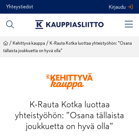
Siirry
Yhteystiedot
Kirjaudu
sisältöön
/
/
Kehittyvä kauppa
K-Rauta Kotka luottaa yhteistyöhön: ”Osana
tällaista joukkuetta on hyvä olla”
K-Rauta Kotka luottaa
yhteistyöhön: ”Osana tällaista
joukkuetta on hyvä olla”