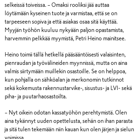
selkeissä toiveissa. – Omaksi rooliksi jää auttaa
löytämään kyseinen tuote ja varmistaa, että se on
tarpeeseen sopiva ja että asiakas osaa sitä käyttää.
Myyjän työhön kuuluu nykyään paljon opastamista,
harvemmin pelkkää myymistä, Petri Heino mainitsee.
Heino toimii tällä hetkellä pääsääntöisesti valaisinten,
pienraudan ja työvälineiden myynnissä, mutta on aina
valmis siirtymään muillekin osastoille. Se on helppoa,
kun pohjalla on sähköalan ja merkonomin tutkinnot
sekä kokemusta rakennustarvike-, sisustus- ja LVI- sekä
piha- ja puutarhaosastoilta.
– Nyt oikein odotan kassatyöhön perehtymistä. Olen
aina tykännyt uuden opettelusta, sehän on ihan parasta
ja sitä tulen tekemään niin kauan kun olen järjen ja sielun
voimissa.