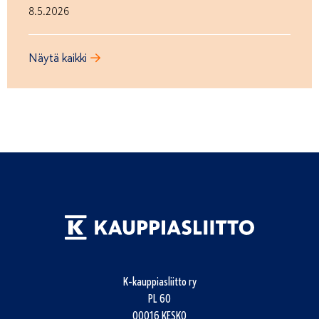
8.5.2026
Näytä kaikki
K-kauppiasliitto ry
PL 60
00016 KESKO