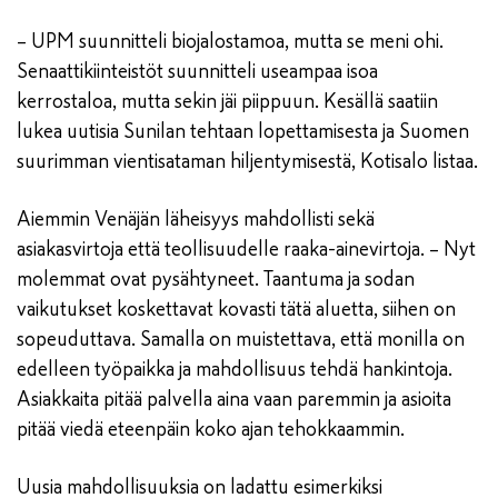
– UPM suunnitteli biojalostamoa, mutta se meni ohi.
Senaattikiinteistöt suunnitteli useampaa isoa
kerrostaloa, mutta sekin jäi piippuun. Kesällä saatiin
lukea uutisia Sunilan tehtaan lopettamisesta ja Suomen
suurimman vientisataman hiljentymisestä, Kotisalo listaa.
Aiemmin Venäjän läheisyys mahdollisti sekä
asiakasvirtoja että teollisuudelle raaka-ainevirtoja. – Nyt
molemmat ovat pysähtyneet. Taantuma ja sodan
vaikutukset koskettavat kovasti tätä aluetta, siihen on
sopeuduttava. Samalla on muistettava, että monilla on
edelleen työpaikka ja mahdollisuus tehdä hankintoja.
Asiakkaita pitää palvella aina vaan paremmin ja asioita
pitää viedä eteenpäin koko ajan tehokkaammin.
Uusia mahdollisuuksia on ladattu esimerkiksi