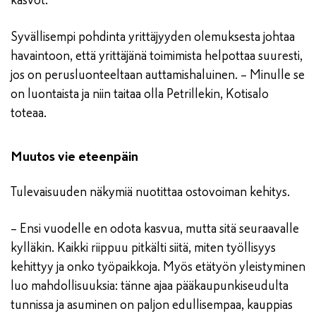
kasvot.
Syvällisempi pohdinta yrittäjyyden olemuksesta johtaa
havaintoon, että yrittäjänä toimimista helpottaa suuresti,
jos on perusluonteeltaan auttamishaluinen. – Minulle se
on luontaista ja niin taitaa olla Petrillekin, Kotisalo
toteaa.
Muutos vie eteenpäin
Tulevaisuuden näkymiä nuotittaa ostovoiman kehitys.
– Ensi vuodelle en odota kasvua, mutta sitä seuraavalle
kylläkin. Kaikki riippuu pitkälti siitä, miten työllisyys
kehittyy ja onko työpaikkoja. Myös etätyön yleistyminen
luo mahdollisuuksia: tänne ajaa pääkaupunkiseudulta
tunnissa ja asuminen on paljon edullisempaa, kauppias