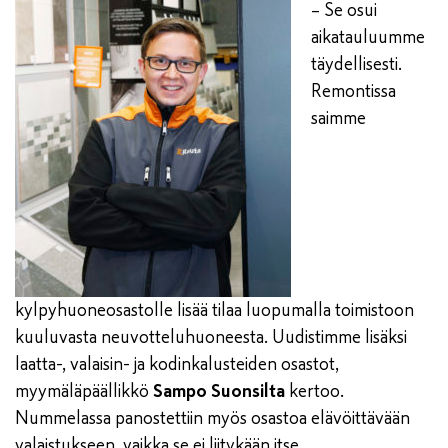
– Se osui
aikatauluumme
täydellisesti.
Remontissa
saimme
kylpyhuoneosastolle lisää tilaa luopumalla toimistoon
kuuluvasta neuvotteluhuoneesta. Uudistimme lisäksi
laatta-, valaisin- ja kodinkalusteiden osastot,
myymäläpäällikkö
Sampo Suonsilta
kertoo.
Nummelassa panostettiin myös osastoa elävöittävään
valaistukseen, vaikka se ei liitykään itse