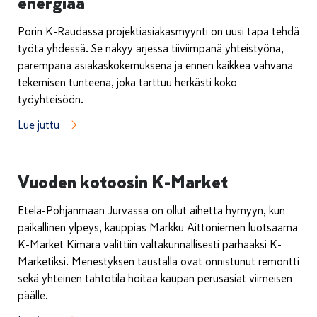
energiaa
Porin K-Raudassa projektiasiakasmyynti on uusi tapa tehdä
työtä yhdessä. Se näkyy arjessa tiiviimpänä yhteistyönä,
parempana asiakaskokemuksena ja ennen kaikkea vahvana
tekemisen tunteena, joka tarttuu herkästi koko
työyhteisöön.
Lue juttu
Vuoden kotoosin K-Market
Etelä-Pohjanmaan Jurvassa on ollut aihetta hymyyn, kun
paikallinen ylpeys, kauppias Markku Aittoniemen luotsaama
K-Market Kimara valittiin valtakunnallisesti parhaaksi K-
Marketiksi. Menestyksen taustalla ovat onnistunut remontti
sekä yhteinen tahtotila hoitaa kaupan perusasiat viimeisen
päälle.