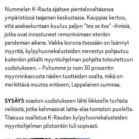
Nummelan K-Rauta sijaitsee pientalovaltaisessa
ympäristössä taajaman keskustassa. Kauppias kertoo,
että asiakaskuntaan kuuluu paljon ”tee se itse” -ihmisiä,
jotka ovat innostuneet remontoimaan etenkin
pandemian aikana. Vaikka korona itsessään on lisännyt
myyntiä, kylpyhuonekalusteiden menestys pohjautuu
kuitenkin pitkälti myyntiohjelman pohjalta toteutettuun
uudistukseen. – Puhumme jo noin 30 prosentin
myynninkasvusta näiden tuotteiden osalta, mikä on
merkittävä muutos entiseen, Lappalainen summaa.
SYSÄYS
osaston uudistukseen lähti liikkeelle turhista
neliöistä, jotka kahmaisivat lattia-alaa toimiston puolelta.
Tilaisuus osallistua K-Raudan kylpyhuonekalusteiden
myyntiohjelman pilotointiin tuli sopivasti.