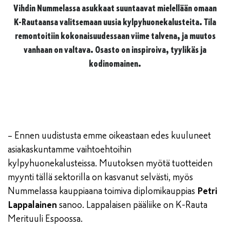
Vihdin Nummelassa asukkaat suuntaavat mielellään omaan
K-Rautaansa valitsemaan uusia kylpyhuonekalusteita. Tila
remontoitiin kokonaisuudessaan viime talvena, ja muutos
vanhaan on valtava. Osasto on inspiroiva, tyylikäs ja
kodinomainen.
– Ennen uudistusta emme oikeastaan edes kuuluneet
asiakaskuntamme vaihtoehtoihin
kylpyhuonekalusteissa. Muutoksen myötä tuotteiden
myynti tällä sektorilla on kasvanut selvästi, myös
Nummelassa kauppiaana toimiva diplomikauppias
Petri
Lappalainen
sanoo. Lappalaisen pääliike on K-Rauta
Merituuli Espoossa.