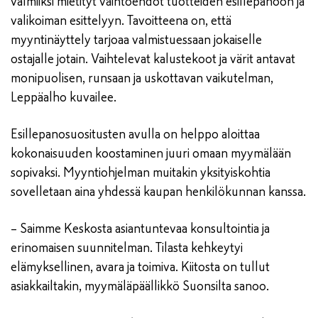
valmiiksi mietityt vaihtoehdot tuotteiden esillepanoon ja
valikoiman esittelyyn. Tavoitteena on, että
myyntinäyttely tarjoaa valmistuessaan jokaiselle
ostajalle jotain. Vaihtelevat kalustekoot ja värit antavat
monipuolisen, runsaan ja uskottavan vaikutelman,
Leppäalho kuvailee.
Esillepanosuositusten avulla on helppo aloittaa
kokonaisuuden koostaminen juuri omaan myymälään
sopivaksi. Myyntiohjelman muitakin yksityiskohtia
sovelletaan aina yhdessä kaupan henkilökunnan kanssa.
– Saimme Keskosta asiantuntevaa konsultointia ja
erinomaisen suunnitelman. Tilasta kehkeytyi
elämyksellinen, avara ja toimiva. Kiitosta on tullut
asiakkailtakin, myymäläpäällikkö Suonsilta sanoo.