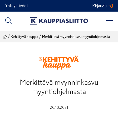
Siirry
Yhteystiedot
Kirjaudu
sisältöön
/
/
Kehittyvä kauppa
Merkittävä myynninkasvu myyntiohjelmasta
Merkittävä myynninkasvu
myyntiohjelmasta
26.10.2021