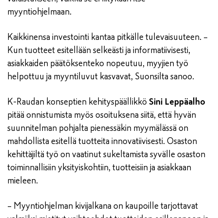
myyntiohjelmaan.
Kaikkinensa investointi kantaa pitkälle tulevaisuuteen. –
Kun tuotteet esitellään selkeästi ja informatiivisesti,
asiakkaiden päätöksenteko nopeutuu, myyjien työ
helpottuu ja myyntiluvut kasvavat, Suonsilta sanoo.
K-Raudan konseptien kehityspäällikkö
Sini Leppäalho
pitää onnistumista myös osoituksena siitä, että hyvän
suunnitelman pohjalta pienessäkin myymälässä on
mahdollista esitellä tuotteita innovatiivisesti. Osaston
kehittäjiltä työ on vaatinut sukeltamista syvälle osaston
toiminnallisiin yksityiskohtiin, tuotteisiin ja asiakkaan
mieleen.
– Myyntiohjelman kivijalkana on kaupoille tarjottavat