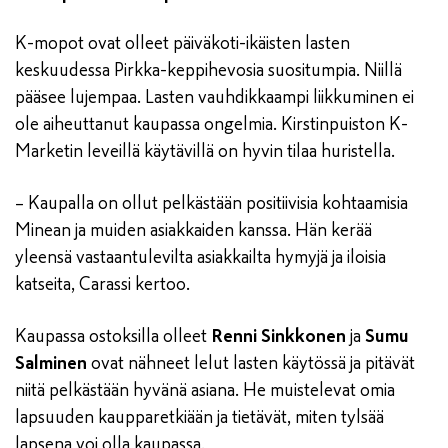
K-mopot ovat olleet päiväkoti-ikäisten lasten
keskuudessa Pirkka-keppihevosia suositumpia. Niillä
pääsee lujempaa. Lasten vauhdikkaampi liikkuminen ei
ole aiheuttanut kaupassa ongelmia. Kirstinpuiston K-
Marketin leveillä käytävillä on hyvin tilaa huristella.
– Kaupalla on ollut pelkästään positiivisia kohtaamisia
Minean ja muiden asiakkaiden kanssa. Hän kerää
yleensä vastaantulevilta asiakkailta hymyjä ja iloisia
katseita, Carassi kertoo.
Kaupassa ostoksilla olleet
Renni Sinkkonen
ja
Sumu
Salminen
ovat nähneet lelut lasten käytössä ja pitävät
niitä pelkästään hyvänä asiana. He muistelevat omia
lapsuuden kaupparetkiään ja tietävät, miten tylsää
lapsena voi olla kaupassa.