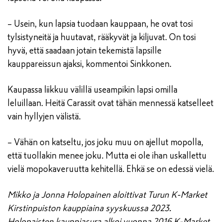
– Usein, kun lapsia tuodaan kauppaan, he ovat tosi
tylsistyneitä ja huutavat, rääkyvät ja kiljuvat. On tosi
hyvä, että saadaan jotain tekemistä lapsille
kauppareissun ajaksi, kommentoi Sinkkonen.
Kaupassa liikkuu välillä useampikin lapsi omilla
leluillaan. Heitä Carassit ovat tähän mennessä katselleet
vain hyllyjen välistä.
– Vähän on katseltu, jos joku muu on ajellut mopolla,
että tuollakin menee joku. Mutta ei ole ihan uskallettu
vielä mopokaveruutta kehitellä. Ehkä se on edessä vielä.
Mikko ja Jonna Holopainen aloittivat Turun K-Market
Kirstinpuiston kauppiaina syyskuussa 2023.
Holopaisten kauppiasura alkoi vuonna 2016 K-Market