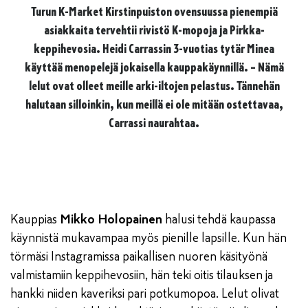
Turun K-Market Kirstinpuiston ovensuussa pienempiä
asiakkaita tervehtii rivistö K-mopoja ja Pirkka-
keppihevosia. Heidi Carrassin 3-vuotias tytär Minea
käyttää menopelejä jokaisella kauppakäynnillä. – Nämä
lelut ovat olleet meille arki-iltojen pelastus. Tännehän
halutaan silloinkin, kun meillä ei ole mitään ostettavaa,
Carrassi naurahtaa.
Kauppias
Mikko Holopainen
halusi tehdä kaupassa
käynnistä mukavampaa myös pienille lapsille. Kun hän
törmäsi Instagramissa paikallisen nuoren käsityönä
valmistamiin keppihevosiin, hän teki oitis tilauksen ja
hankki niiden kaveriksi pari potkumopoa. Lelut olivat