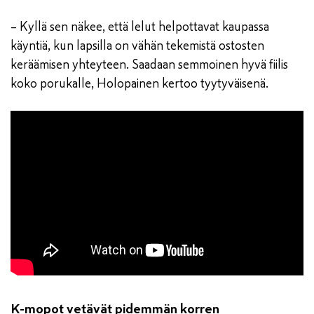
– Kyllä sen näkee, että lelut helpottavat kaupassa
käyntiä, kun lapsilla on vähän tekemistä ostosten
keräämisen yhteyteen. Saadaan semmoinen hyvä fiilis
koko porukalle, Holopainen kertoo tyytyväisenä.
K-mopot vetävät pidemmän korren