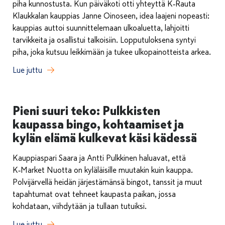
piha kunnostusta. Kun päiväkoti otti yhteyttä K‑Rauta
Klaukkalan kauppias Janne Oinoseen, idea laajeni nopeasti:
kauppias auttoi suunnittelemaan ulkoaluetta, lahjoitti
tarvikkeita ja osallistui talkoisiin. Lopputuloksena syntyi
piha, joka kutsuu leikkimään ja tukee ulkopainotteista arkea.
Lue juttu
Pieni suuri teko: Pulkkisten
kaupassa bingo, kohtaamiset ja
kylän elämä kulkevat käsi kädessä
Kauppiaspari Saara ja Antti Pulkkinen haluavat, että
K‑Market Nuotta on kyläläisille muutakin kuin kauppa.
Polvijärvellä heidän järjestämänsä bingot, tanssit ja muut
tapahtumat ovat tehneet kaupasta paikan, jossa
kohdataan, viihdytään ja tullaan tutuiksi.
Lue juttu