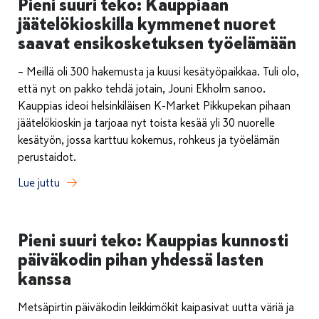
Pieni suuri teko: Kauppiaan
jäätelökioskilla kymmenet nuoret
saavat ensikosketuksen työelämään
– Meillä oli 300 hakemusta ja kuusi kesätyöpaikkaa. Tuli olo,
että nyt on pakko tehdä jotain, Jouni Ekholm sanoo.
Kauppias ideoi helsinkiläisen K-Market Pikkupekan pihaan
jäätelökioskin ja tarjoaa nyt toista kesää yli 30 nuorelle
kesätyön, jossa karttuu kokemus, rohkeus ja työelämän
perustaidot.
Lue juttu
Pieni suuri teko: Kauppias kunnosti
päiväkodin pihan yhdessä lasten
kanssa
Metsäpirtin päiväkodin leikkimökit kaipasivat uutta väriä ja