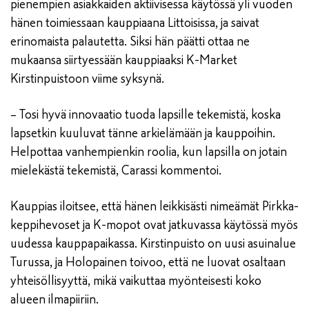
pienempien asiakkaiden aktiivisessa käytössä yli vuoden
hänen toimiessaan kauppiaana Littoisissa, ja saivat
erinomaista palautetta. Siksi hän päätti ottaa ne
mukaansa siirtyessään kauppiaaksi K-Market
Kirstinpuistoon viime syksynä.
– Tosi hyvä innovaatio tuoda lapsille tekemistä, koska
lapsetkin kuuluvat tänne arkielämään ja kauppoihin.
Helpottaa vanhempienkin roolia, kun lapsilla on jotain
mielekästä tekemistä, Carassi kommentoi.
Kauppias iloitsee, että hänen leikkisästi nimeämät Pirkka-
keppihevoset ja K-mopot ovat jatkuvassa käytössä myös
uudessa kauppapaikassa. Kirstinpuisto on uusi asuinalue
Turussa, ja Holopainen toivoo, että ne luovat osaltaan
yhteisöllisyyttä, mikä vaikuttaa myönteisesti koko
alueen ilmapiiriin.