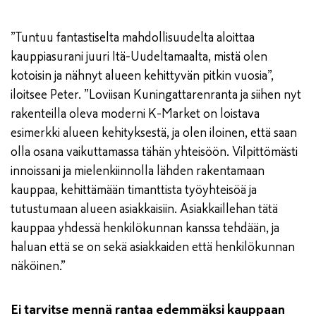
”Tuntuu fantastiselta mahdollisuudelta aloittaa
kauppiasurani juuri Itä-Uudeltamaalta, mistä olen
kotoisin ja nähnyt alueen kehittyvän pitkin vuosia”,
iloitsee Peter. ”Loviisan Kuningattarenranta ja siihen nyt
rakenteilla oleva moderni K-Market on loistava
esimerkki alueen kehityksestä, ja olen iloinen, että saan
olla osana vaikuttamassa tähän yhteisöön. Vilpittömästi
innoissani ja mielenkiinnolla lähden rakentamaan
kauppaa, kehittämään timanttista työyhteisöä ja
tutustumaan alueen asiakkaisiin. Asiakkaillehan tätä
kauppaa yhdessä henkilökunnan kanssa tehdään, ja
haluan että se on sekä asiakkaiden että henkilökunnan
näköinen.”
Ei tarvitse mennä rantaa edemmäksi kauppaan