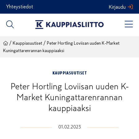
Siirry
Yhteystiedot
Kirjaudu
sisältöön
/
/
Kauppiasuutiset
Peter Hortling Loviisan uuden K-Market
Kuningattarenrannan kauppiaaksi
KAUPPIASUUTISET
Peter Hortling Loviisan uuden K-
Market Kuningattarenrannan
kauppiaaksi
01.02.2023