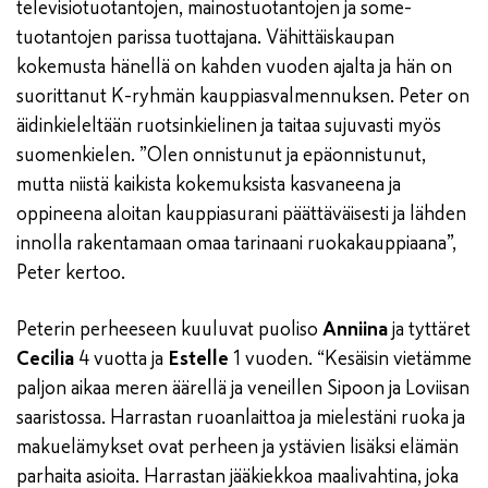
televisiotuotantojen, mainostuotantojen ja some-
tuotantojen parissa tuottajana. Vähittäiskaupan
kokemusta hänellä on kahden vuoden ajalta ja hän on
suorittanut K-ryhmän kauppiasvalmennuksen. Peter on
äidinkieleltään ruotsinkielinen ja taitaa sujuvasti myös
suomenkielen. ”Olen onnistunut ja epäonnistunut,
mutta niistä kaikista kokemuksista kasvaneena ja
oppineena aloitan kauppiasurani päättäväisesti ja lähden
innolla rakentamaan omaa tarinaani ruokakauppiaana”,
Peter kertoo.
Peterin perheeseen kuuluvat puoliso
Anniina
ja tyttäret
Cecilia
4 vuotta ja
Estelle
1 vuoden. “Kesäisin vietämme
paljon aikaa meren äärellä ja veneillen Sipoon ja Loviisan
saaristossa. Harrastan ruoanlaittoa ja mielestäni ruoka ja
makuelämykset ovat perheen ja ystävien lisäksi elämän
parhaita asioita. Harrastan jääkiekkoa maalivahtina, joka