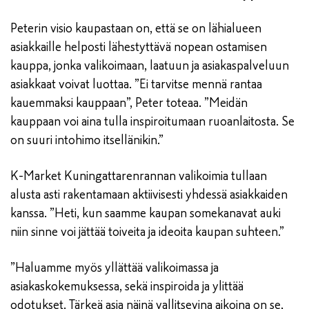
Peterin visio kaupastaan on, että se on lähialueen
asiakkaille helposti lähestyttävä nopean ostamisen
kauppa, jonka valikoimaan, laatuun ja asiakaspalveluun
asiakkaat voivat luottaa. ”Ei tarvitse mennä rantaa
kauemmaksi kauppaan”, Peter toteaa. ”Meidän
kauppaan voi aina tulla inspiroitumaan ruoanlaitosta. Se
on suuri intohimo itsellänikin.”
K-Market Kuningattarenrannan valikoimia tullaan
alusta asti rakentamaan aktiivisesti yhdessä asiakkaiden
kanssa. ”Heti, kun saamme kaupan somekanavat auki
niin sinne voi jättää toiveita ja ideoita kaupan suhteen.”
”Haluamme myös yllättää valikoimassa ja
asiakaskokemuksessa, sekä inspiroida ja ylittää
odotukset. Tärkeä asia näinä vallitsevina aikoina on se,