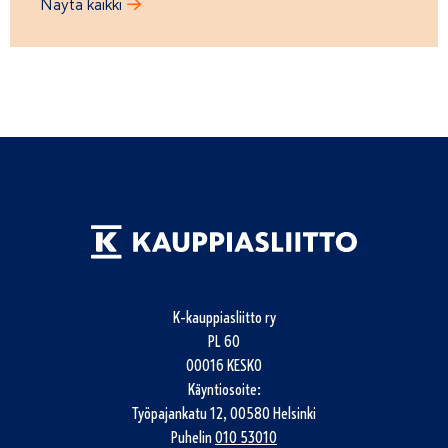
Näytä kaikki
K-kauppiasliitto ry
PL 60
00016 KESKO
Käyntiosoite:
Työpajankatu 12, 00580 Helsinki
Puhelin
010 53010