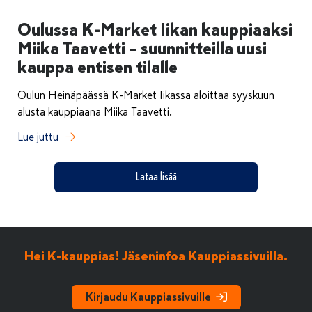
Oulussa K-Market Iikan kauppiaaksi
Miika Taavetti – suunnitteilla uusi
kauppa entisen tilalle
Oulun Heinäpäässä K-Market Iikassa aloittaa syyskuun
alusta kauppiaana Miika Taavetti.
Lue juttu
Lataa lisää
Hei K-kauppias! Jäseninfoa Kauppiassivuilla.
Kirjaudu Kauppiassivuille