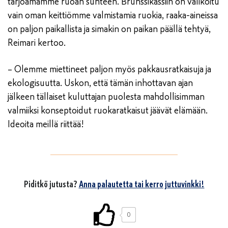
tarjoamamme ruoan suhteen. Brunssikassiin on valikoitu
vain oman keittiömme valmistamia ruokia, raaka-aineissa
on paljon paikallista ja simakin on paikan päällä tehtyä,
Reimari kertoo.
– Olemme miettineet paljon myös pakkausratkaisuja ja
ekologisuutta. Uskon, että tämän inhottavan ajan
jälkeen tällaiset kuluttajan puolesta mahdollisimman
valmiiksi konseptoidut ruokaratkaisut jäävät elämään.
Ideoita meillä riittää!
Piditkö jutusta?
Anna palautetta tai kerro juttuvinkki!
0