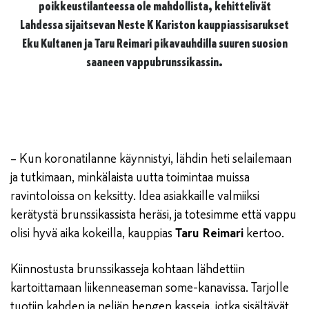
poikkeustilanteessa ole mahdollista, kehittelivät
Lahdessa sijaitsevan Neste K Kariston kauppiassisarukset
Eku Kultanen ja Taru Reimari pikavauhdilla suuren suosion
saaneen vappubrunssikassin.
– Kun koronatilanne käynnistyi, lähdin heti selailemaan
ja tutkimaan, minkälaista uutta toimintaa muissa
ravintoloissa on keksitty. Idea asiakkaille valmiiksi
kerätystä brunssikassista heräsi, ja totesimme että vappu
olisi hyvä aika kokeilla, kauppias
Taru Reimari
kertoo.
Kiinnostusta brunssikasseja kohtaan lähdettiin
kartoittamaan liikenneaseman some-kanavissa. Tarjolle
tuotiin kahden ja neljän hengen kasseja, jotka sisältävät