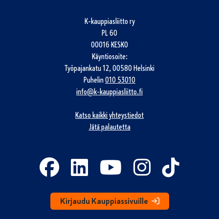
K-kauppiasliitto ry
PL 60
00016 KESKO
Käyntiosoite:
Työpajankatu 12, 00580 Helsinki
Puhelin
010 53010
info@k-kauppiasliitto.fi
Katso kaikki yhteystiedot
Jätä palautetta
Kirjaudu Kauppiassivuille