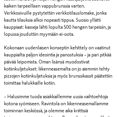
kaiken tarpeellisen vappubrunssia varten.
Verkkosivuille pystytettiin verkkotilauslomake, jonka
kautta tilauksia alkoi nopeasti tippua. Suosio yllätti
kauppiaat: kasseja lähti lopulta 500 hengen tarpeisiin, ja
lopussa jouduttiin myymään ei-oota.
Kokonaan uudenlaisen konseptin kehittely on vaatinut
kauppiailta paljon ideointia ja panostuksia – ja pari pitkää
päivää leipomista. Oman lisänsä muodostivat
kotiinkuljetukset: liikenneasemalta on jo aiemmin tehty
pizzojen kotiinkuljetuksia ja myös brunssikassit päätettiin
toimittaa halukkaille kotiin.
– Halusimme tuoda asiakkaillemme uusia vaihtoehtoja
kotona syömiseen. Ravintola on liikenneasemallamme
toiminnan keskiössä, ja olemme aika kriittisiä