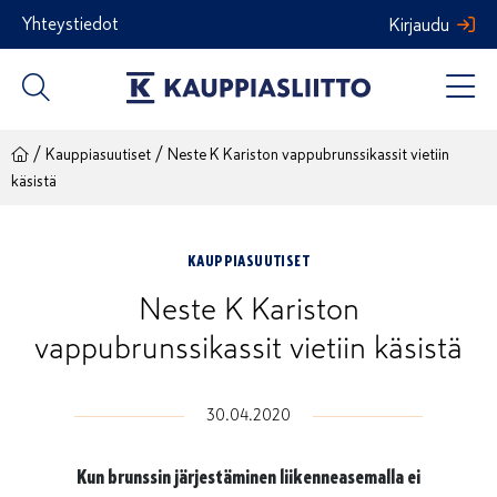
Siirry
Yhteystiedot
Kirjaudu
sisältöön
/
/
Kauppiasuutiset
Neste K Kariston vappubrunssikassit vietiin
käsistä
KAUPPIASUUTISET
Neste K Kariston
vappubrunssikassit vietiin käsistä
30.04.2020
Kun brunssin järjestäminen liikenneasemalla ei