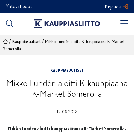
Siirry
Yhteystiedot
Kirjaudu
sisältöön
/
/
Kauppiasuutiset
Mikko Lundén aloitti K-kauppiaana K-Market
Somerolla
KAUPPIASUUTISET
Mikko Lundén aloitti K-kauppiaana
K-Market Somerolla
12.06.2018
Mikko Lundén aloitti kauppiasuransa K-Market Somerolla.