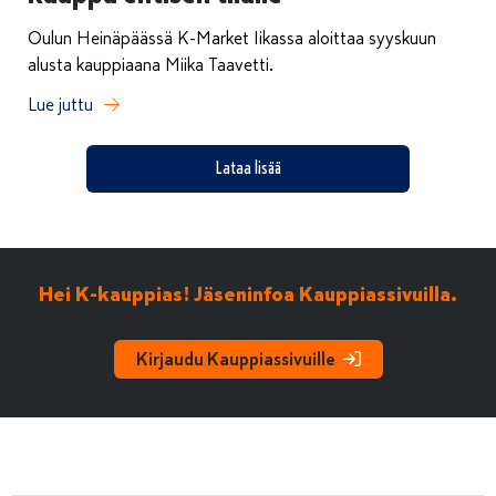
Oulun Heinäpäässä K-Market Iikassa aloittaa syyskuun
alusta kauppiaana Miika Taavetti.
Lue juttu
Lataa lisää
Hei K-kauppias! Jäseninfoa Kauppiassivuilla.
Kirjaudu Kauppiassivuille