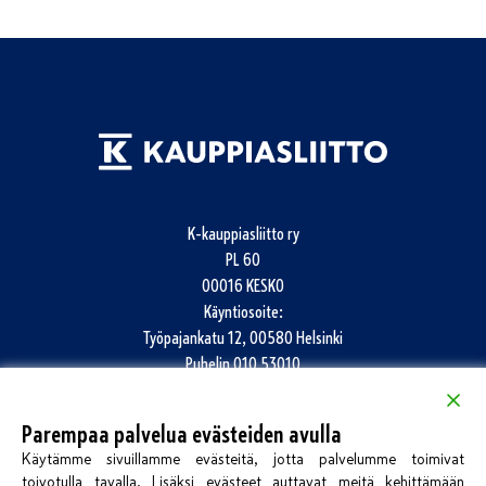
K-kauppiasliitto ry
PL 60
00016 KESKO
Käyntiosoite:
Työpajankatu 12, 00580 Helsinki
Puhelin
010 53010
info@k-kauppiasliitto.fi
Parempaa palvelua evästeiden avulla
Katso kaikki yhteystiedot
Käytämme sivuillamme evästeitä, jotta palvelumme toimivat
Jätä palautetta
toivotulla tavalla. Lisäksi evästeet auttavat meitä kehittämään