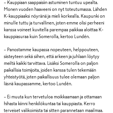
– Kauppiaan saappaisiin astuminen tuntuu upealta.
Monen vuoden haaveeni on nyt toteutumassa. Lähden
K-kauppiaaksi nöyränä ja mieli korkealla. Kaupunki on
minulle tuttu ja turvallinen, joten emme olisi perheeni
kanssa voineet kuvitella parempaa paikkaa aloittaa K-
kauppiasuraa kuin Somerolla, kertoo Lundén.
– Panostamme kaupassa nopeuteen, helppouteen,
siisteyteen sekä siihen, että arkeen ja juhlaan löytyy
meiltä kaikki tarvittava. Lisäksi Somerolla on paljon
paikallisia toimijoita, joiden kanssa tulen tekemään
yhteistyötä, joten paikallisuus tulee olemaan paljon
läsnä kaupassamme, kertoo Lundén.
– Ei muuta kun tervetuloa moikkaamaan ja ottamaan
hihasta kiinni henkilökuntaa tai kauppiasta. Kerro
terveiset valikoimista tai sitten parannetaan maailmaa.