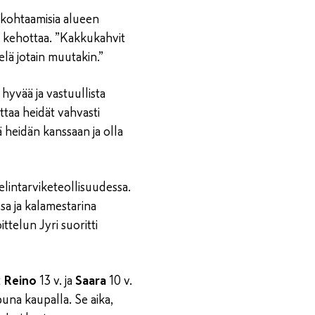
skohtaamisia alueen
i kehottaa. ”Kakkukahvit
elä jotain muutakin.”
yvää ja vastuullista
taa heidät vahvasti
 heidän kanssaan ja olla
lintarviketeollisuudessa.
a ja kalamestarina
elun Jyri suoritti
t
Reino
13 v. ja
Saara
10 v.
una kaupalla. Se aika,