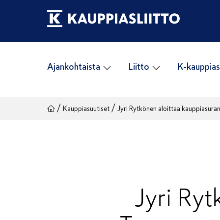
Siirry
sisältöön
Ajankohtaista
Liitto
K-kauppias
/
/
Kauppiasuutiset
Jyri Rytkönen aloittaa kauppiasur
Jyri Ryt