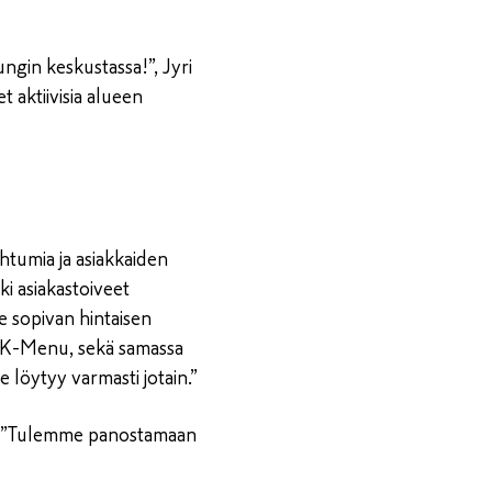
gin keskustassa!”, Jyri
 aktiivisia alueen
htumia ja asiakkaiden
i asiakastoiveet
le sopivan hintaisen
ja K-Menu, sekä samassa
 löytyy varmasti jotain.”
a. ”Tulemme panostamaan