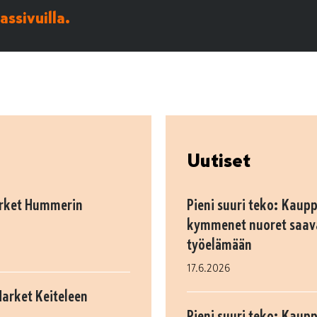
ssivuilla.
Uutiset
arket Hummerin
Pieni suuri teko: Kaupp
kymmenet nuoret saav
työelämään
17.6.2026
Market Keiteleen
Pieni suuri teko: Kaup