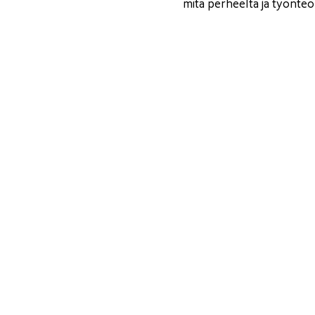
mitä perheeltä ja työnteol