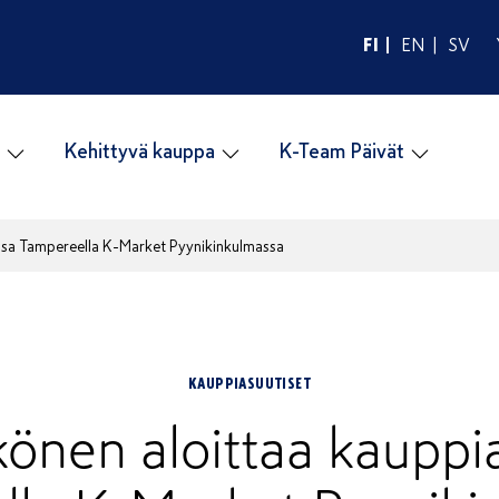
FI
EN
SV
Kehittyvä kauppa
K-Team Päivät
ansa Tampereella K-Market Pyynikinkulmassa
KAUPPIASUUTISET
könen aloittaa kaupp