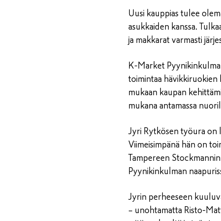
Uusi kauppias tulee olem
asukkaiden kanssa. Tulkaa
ja makkarat varmasti järj
K-Market Pyynikinkulman 
toimintaa hävikkiruokien 
mukaan kaupan kehittämise
mukana antamassa nuorill
Jyri Rytkösen työura on l
Viimeisimpänä hän on toi
Tampereen Stockmannin H
Pyynikinkulman naapuris
Jyrin perheeseen kuuluv
– unohtamatta Risto-Matti