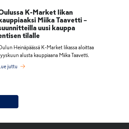
Oulussa K-Market Iikan
kauppiaaksi Miika Taavetti –
suunnitteilla uusi kauppa
entisen tilalle
Oulun Heinäpäässä K-Market Iikassa aloittaa
syyskuun alusta kauppiaana Miika Taavetti.
Lue juttu