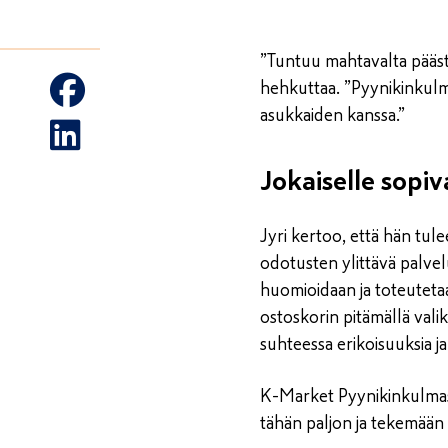
”Tuntuu mahtavalta pääs
hehkuttaa. ”Pyynikinkulma
asukkaiden kanssa.”
Jokaiselle sopiv
Jyri kertoo, että hän tu
odotusten ylittävä palve
huomioidaan ja toteutetaa
ostoskorin pitämällä vali
suhteessa erikoisuuksia j
K-Market Pyynikinkulmas
tähän paljon ja tekemään