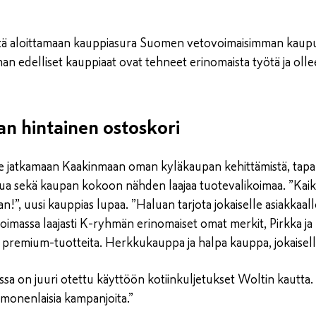
tä aloittamaan kauppiasura Suomen vetovoimaisimman kaupun
n edelliset kauppiaat ovat tehneet erinomaista työtä ja olleet
an hintainen ostoskori
lee jatkamaan Kaakinmaan oman kyläkaupan kehittämistä, tapa
lua sekä kaupan kokoon nähden laajaa tuotevalikoimaa. ”Kaikk
n!”, uusi kauppias lupaa. ”Haluan tarjota jokaiselle asiakkaal
koimassa laajasti K-ryhmän erinomaiset omat merkit, Pirkka 
a premium-tuotteita. Herkkukauppa ja halpa kauppa, jokaiselle
sa on juuri otettu käyttöön kotiinkuljetukset Woltin kautt
 monenlaisia kampanjoita.”