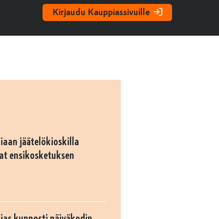
Kirjaudu Kauppiassivuille
iaan jäätelökioskilla
at ensikosketuksen
pias kunnosti päiväkodin