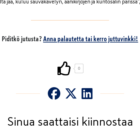
ta jää, kuluu sauvakävelyn, äänikirjojen ja kuntosalin parissa”,
Piditkö jutusta?
Anna palautetta tai kerro juttuvinkki!
0
Sinua saattaisi kiinnostaa