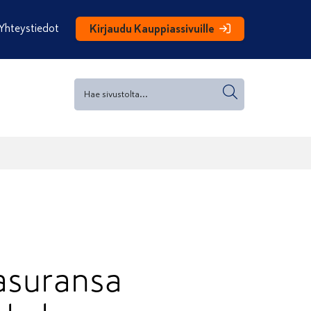
Yhteystiedot
Kirjaudu Kauppiassivuille
iasuransa