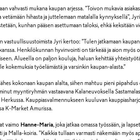
aan vahvasti mukana kaupan arjessa. ”Toivon mukavia asiaka
 vetämään hihasta ja juttelemaan matalalla kynnyksellä”, Jyr
estetään, kunhan pääsen asettumaan taloksi, ehkä keksitään vi
vastuullisuustoimista Jyri kertoo: ”Tulen jatkamaan kaupan h
kanssa. Henkilökunnan hyvinvointi on tärkeää ja aion myös ot
en. Alueella on paljon kouluja, haluan kehittää yhteistyötä
e kokemuksia työelämästä ja varsinkin kaupan-alasta.”
ähes kokonaan kaupan alalta, siihen mahtuu pieni piipahdus e
minut myyntiryhmän vastaavana Kalaneuvoksella Sastamalass
erkussa. Kauppiasvalmennukseen kuuluvan kauppiasharjoitt
sa K-Market Amurissa.
at vaimo
Hanne-Maria
, joka jatkaa omassa työssään, ja lapse
 ja Malla-koiria. ”Kaikkia tullaan varmasti näkemään myös ap