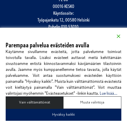
00016 KESKO
Käyntiosoite:
Työpajankatu 12, 00580 Helsinki
Puhelin
010 53010
info@k-kauppiasliitto.fi
Parempaa palvelua evästeiden avulla
Katso kaikki yhteystiedot
Käytämme sivuillamme evästeitä, jotta palvelumme toimivat
Jätä palautetta
toivotulla tavalla. Lisäksi evästeet auttavat meitä kehittämään
sivustoamme entistä kiinnostavammaksi kävijämäärien tilastoinnin
avulla. Jaamme myös kumppaneillemme tietoa tavasta, jolla käytät
palveluamme. Voit antaa suostumuksesi evästeiden käyttöön
painamalla ”Hyväksy kaikki”. Muista kuin välttämättömistä evästeistä
voit kieltäytyä painamalla ”Vain välttämättömät”. Voit muuttaa
valintojasi myöhemmin ”Evästeasetukset” -linkin kautta.
Lue lisää...
Kirjaudu Kauppiassivuille
Vain välttämättömät
Muuta valintoja
Hyväksy kaikki