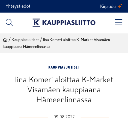
Siirry
Yhteystiedot
Kirjaudu
sisältöön
/
/
Kauppiasuutiset
Iina Komeri aloittaa K-Market Visamäen
kauppiaana Hämeenlinnassa
KAUPPIASUUTISET
Iina Komeri aloittaa K-Market
Visamäen kauppiaana
Hämeenlinnassa
09.08.2022