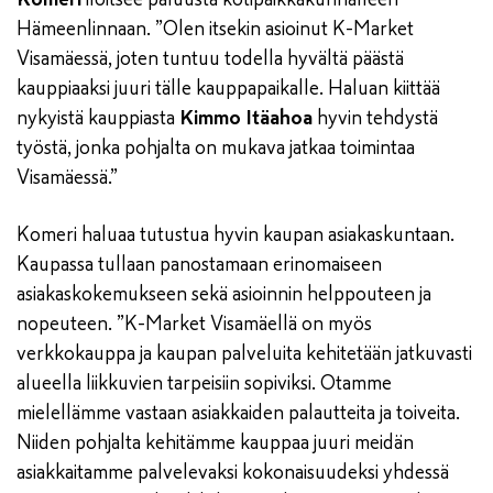
Hämeenlinnaan. ”Olen itsekin asioinut K-Market
Visamäessä, joten tuntuu todella hyvältä päästä
kauppiaaksi juuri tälle kauppapaikalle. Haluan kiittää
nykyistä kauppiasta
Kimmo Itäahoa
hyvin tehdystä
työstä, jonka pohjalta on mukava jatkaa toimintaa
Visamäessä.”
Komeri haluaa tutustua hyvin kaupan asiakaskuntaan.
Kaupassa tullaan panostamaan erinomaiseen
asiakaskokemukseen sekä asioinnin helppouteen ja
nopeuteen. ”K-Market Visamäellä on myös
verkkokauppa ja kaupan palveluita kehitetään jatkuvasti
alueella liikkuvien tarpeisiin sopiviksi. Otamme
mielellämme vastaan asiakkaiden palautteita ja toiveita.
Niiden pohjalta kehitämme kauppaa juuri meidän
asiakkaitamme palvelevaksi kokonaisuudeksi yhdessä