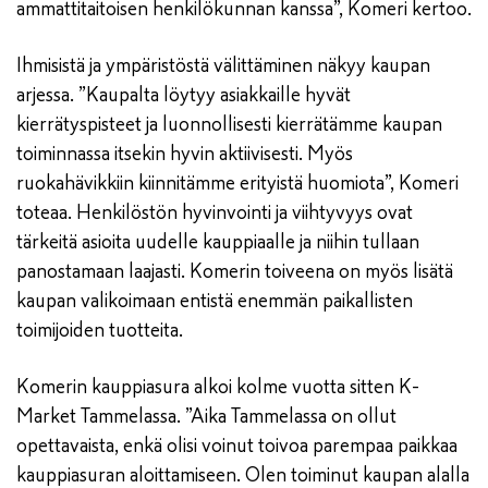
ammattitaitoisen henkilökunnan kanssa”, Komeri kertoo.
Ihmisistä ja ympäristöstä välittäminen näkyy kaupan
arjessa. ”Kaupalta löytyy asiakkaille hyvät
kierrätyspisteet ja luonnollisesti kierrätämme kaupan
toiminnassa itsekin hyvin aktiivisesti. Myös
ruokahävikkiin kiinnitämme erityistä huomiota”, Komeri
toteaa. Henkilöstön hyvinvointi ja viihtyvyys ovat
tärkeitä asioita uudelle kauppiaalle ja niihin tullaan
panostamaan laajasti. Komerin toiveena on myös lisätä
kaupan valikoimaan entistä enemmän paikallisten
toimijoiden tuotteita.
Komerin kauppiasura alkoi kolme vuotta sitten K-
Market Tammelassa. ”Aika Tammelassa on ollut
opettavaista, enkä olisi voinut toivoa parempaa paikkaa
kauppiasuran aloittamiseen. Olen toiminut kaupan alalla