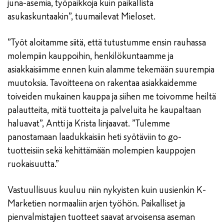
juna-asemia, työpaikkoja kuin paikallista
asukaskuntaakin”, tuumailevat Mieloset.
”Työt aloitamme siitä, että tutustumme ensin rauhassa
molempiin kauppoihin, henkilökuntaamme ja
asiakkaisiimme ennen kuin alamme tekemään suurempia
muutoksia. Tavoitteena on rakentaa asiakkaidemme
toiveiden mukainen kauppa ja siihen me toivomme heiltä
palautteita, mitä tuotteita ja palveluita he kaupaltaan
haluavat”, Antti ja Krista linjaavat. ”Tulemme
panostamaan laadukkaisiin heti syötäviin to go-
tuotteisiin sekä kehittämään molempien kauppojen
ruokaisuutta.”
Vastuullisuus kuuluu niin nykyisten kuin uusienkin K-
Marketien normaaliin arjen työhön. Paikalliset ja
pienvalmistajien tuotteet saavat arvoisensa aseman