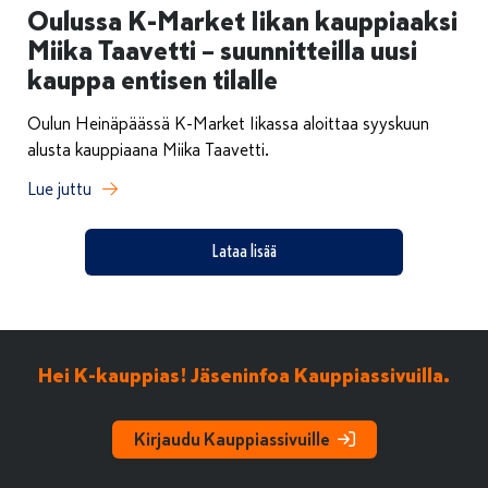
Oulussa K-Market Iikan kauppiaaksi
Miika Taavetti – suunnitteilla uusi
kauppa entisen tilalle
Oulun Heinäpäässä K-Market Iikassa aloittaa syyskuun
alusta kauppiaana Miika Taavetti.
Lue juttu
Lataa lisää
Hei K-kauppias! Jäseninfoa Kauppiassivuilla.
Kirjaudu Kauppiassivuille