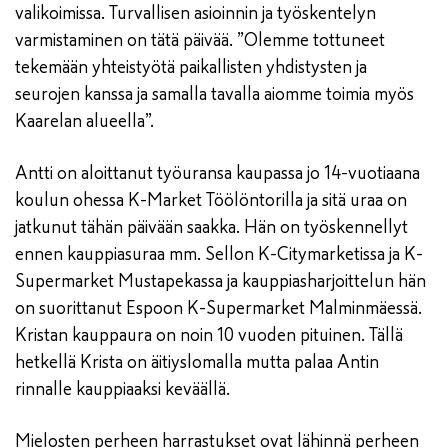
valikoimissa. Turvallisen asioinnin ja työskentelyn
varmistaminen on tätä päivää. ”Olemme tottuneet
tekemään yhteistyötä paikallisten yhdistysten ja
seurojen kanssa ja samalla tavalla aiomme toimia myös
Kaarelan alueella”.
Antti on aloittanut työuransa kaupassa jo 14-vuotiaana
koulun ohessa K-Market Töölöntorilla ja sitä uraa on
jatkunut tähän päivään saakka. Hän on työskennellyt
ennen kauppiasuraa mm. Sellon K-Citymarketissa ja K-
Supermarket Mustapekassa ja kauppiasharjoittelun hän
on suorittanut Espoon K-Supermarket Malminmäessä.
Kristan kauppaura on noin 10 vuoden pituinen. Tällä
hetkellä Krista on äitiyslomalla mutta palaa Antin
rinnalle kauppiaaksi keväällä.
Mielosten perheen harrastukset ovat lähinnä perheen