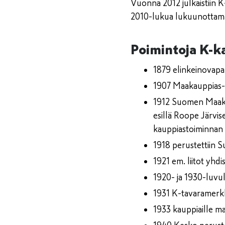
Vuonna 2012 julkaistiin K
2010-lukua lukuunottama
Poimintoja K-ka
1879 elinkeinovapa
1907 Maakauppias-
1912 Suomen Maakau
esillä Roope Järvis
kauppiastoiminnan 
1918 perustettiin 
1921 em. liitot yhd
1920- ja 1930-luvul
1931 K-tavaramerkk
1933 kauppiaille ma