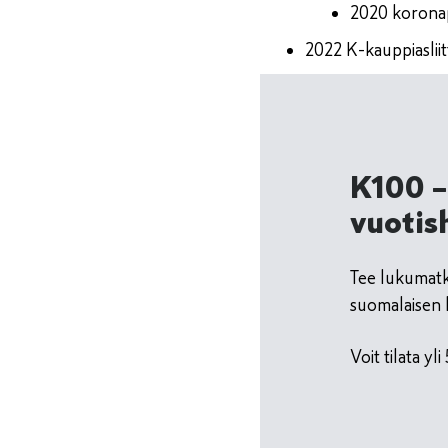
2020 korona
2022 K-kauppiasliit
K100 –
vuotish
Tee lukumatk
suomalaisen 
Voit tilata y