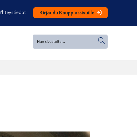
Yhteystiedot
Kirjaudu Kauppiassivuille