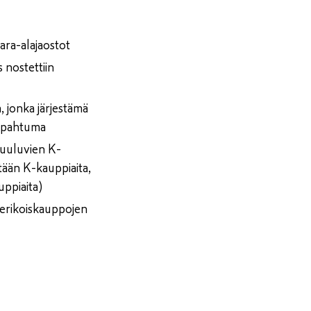
vara-alajaostot
 nostettiin
, jonka järjestämä
tapahtuma
 kuuluvien K-
stään K-kauppiaita,
uppiaita)
ä erikoiskauppojen