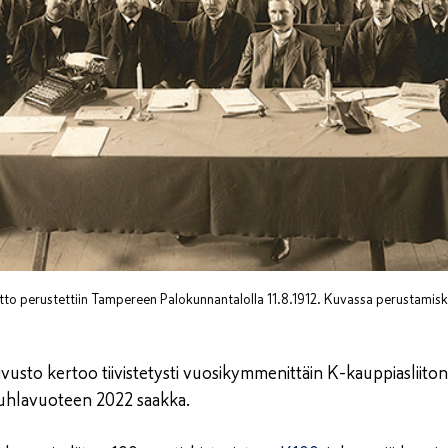
tto perustettiin Tampereen Palokunnantalolla 11.8.1912. Kuvassa perustamis
sivusto kertoo tiivistetysti vuosikymmenittäin K-kauppiasliito
sjuhlavuoteen 2022 saakka.