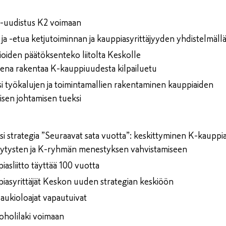
ju-uudistus K2 voimaan
 ja -etua ketjutoiminnan ja kauppiasyrittäjyyden yhdistelmäll
ioiden päätöksenteko liitolta Keskolle
teena rakentaa K-kauppiuudesta kilpailuetu
si työkalujen ja toimintamallien rakentaminen kauppiaiden
sen johtamisen tueksi
usi strategia ”Seuraavat sata vuotta”: keskittyminen K-kaupp
lytysten ja K-ryhmän menestyksen vahvistamiseen
asliitto täyttää 100 vuotta
iasyrittäjät Keskon uuden strategian keskiöön
aukioloajat vapautuivat
oholilaki voimaan