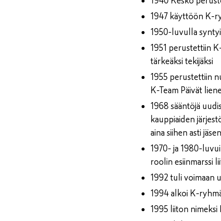
1940 Kesko perust
1947 käyttöön K-ry
1950-luvulla syntyi 
1951 perustettiin K
tärkeäksi tekijäksi
1955 perustettiin n
K-Team Päivät lie
1968 sääntöjä uudis
kauppiaiden järjestö
aina siihen asti jäs
1970- ja 1980-luvui
roolin esiinmarssi li
1992 tuli voimaan uu
1994 alkoi K-ryhmä
1995 liiton nimeksi 