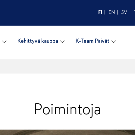
FI
EN
SV
Kehittyvä kauppa
K-Team Päivät
Poimintoja