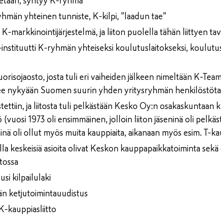
etaan, syntyy K-ryhmä
hmän yhteinen tunniste, K-kilpi, ”laadun tae”
K-markkinointijärjestelmä, ja liiton puolella tähän liittyen ta
-instituutti K-ryhmän yhteiseksi koulutuslaitokseksi, koulutus
uorisojaosto, josta tuli eri vaiheiden jälkeen nimeltään K-Team
nee nykyään Suomen suurin yhden yritysryhmän henkilöstö
tettiin, ja liitosta tuli pelkästään Kesko Oy:n osakaskuntaan
 (vuosi 1973 oli ensimmäinen, jolloin liiton jäseninä oli pelkä
eninä oli ollut myös muita kauppiaita, aikanaan myös esim. T-ka
lla keskeisiä asioita olivat Keskon kauppapaikkatoiminta sek
itossa
si kilpailulaki
n ketjutoimintauudistus
K-kauppiasliitto