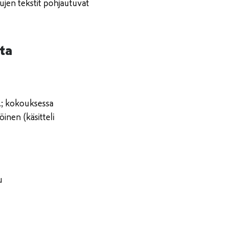
vujen tekstit pohjautuvat
ta
.; kokouksessa
inen (käsitteli
u