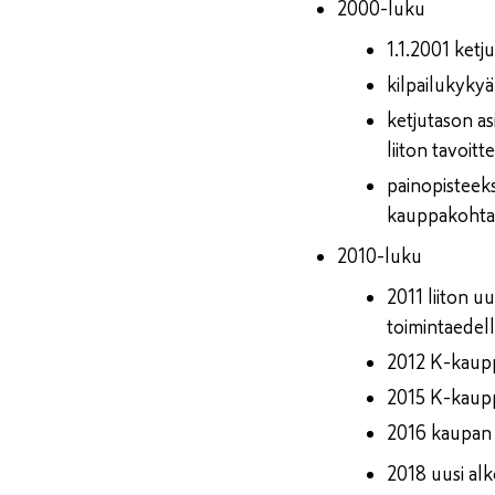
2000-luku
1.1.2001 ket
kilpailukykyä
ketjutason as
liiton tavoit
painopisteek
kauppakohtai
2010-luku
2011 liiton u
toimintaedel
2012 K-kauppi
2015 K-kaupp
2016 kaupan 
2018 uusi alk