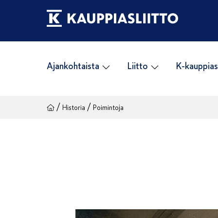
Siirry
sisältöön
Ajankohtaista
Liitto
K-kauppias
/
/
Historia
Poimintoja