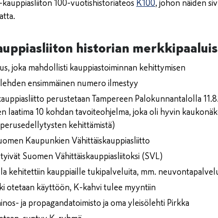
-kauppiasliiton 100-vuotishistoriateos
K100
, johon näiden si
tta.
uppiasliiton historian merkkipaaluis
us, joka mahdollisti kauppiastoiminnan kehittymisen
lehden ensimmäinen numero ilmestyy
ppiasliitto perustetaan Tampereen Palokunnantalolla 11.8
en laatima 10 kohdan tavoiteohjelma, joka oli hyvin kaukonäkö
perusedellytysten kehittämistä)
Suomen Kaupunkien Vähittäiskauppiasliitto
istyivät Suomen Vähittäiskauppiasliitoksi (SVL)
la kehitettiin kauppiaille tukipalveluita, mm. neuvontapalvel
i otetaan käyttöön, K-kahvi tulee myyntiin
inos- ja propagandatoimisto ja oma yleisölehti Pirkka