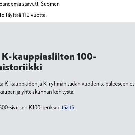
pandemia saavutti Suomen
to täyttää 110 vuotta.
 K-kauppiasliiton 100-
istoriikki
a K-kauppiaiden ja K-ryhmän sadan vuoden taipaleeseen o
kaupan ja yhteiskunnan kehitystä.
li 500-sivuisen K100-teoksen
täältä.