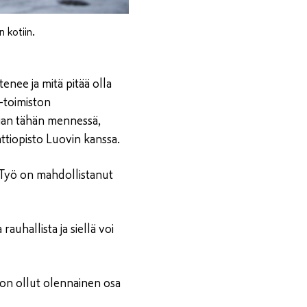
 kotiin.
tenee ja mitä pitää olla
E-toimiston
sian tähän mennessä,
tiopisto Luovin kanssa.
 Työ on mahdollistanut
uhallista ja siellä voi
 on ollut olennainen osa