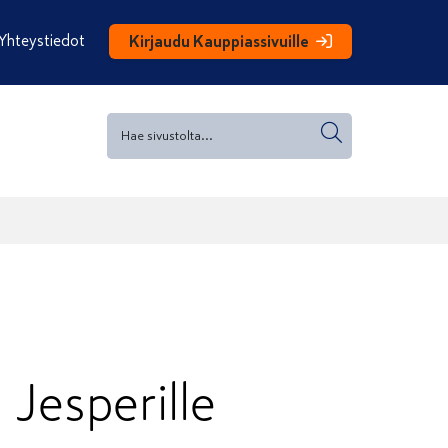
Yhteystiedot
Kirjaudu Kauppiassivuille
 Jesperille