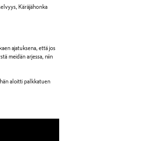
nselvyys, Käräjähonka
lkaen ajatuksena, että jos
tä meidän arjessa, niin
hän aloitti palkkatuen