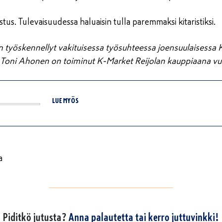
us. Tulevaisuudessa haluaisin tulla paremmaksi kitaristiksi.
 työskennellyt vakituisessa työsuhteessa joensuulaisessa 
 Toni Ahonen on toiminut K-Market Reijolan kauppiaana vu
LUE MYÖS
a
Piditkö jutusta?
Anna palautetta tai kerro juttuvinkki!