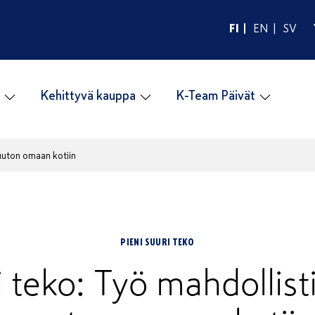
FI
EN
SV
Kehittyvä kauppa
K-Team Päivät
muuton omaan kotiin
PIENI SUURI TEKO
i teko: Työ mahdollisti