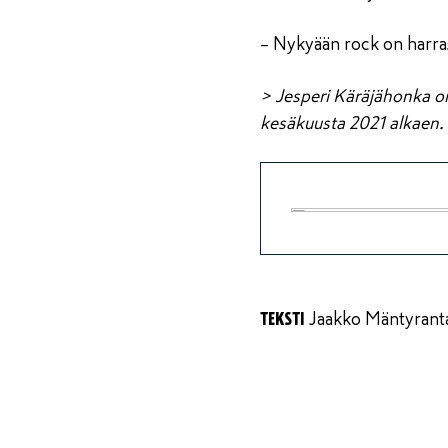
– Nykyään rock on harrast
> Jesperi Käräjähonka on
kesäkuusta 2021 alkaen.
TEKSTI
Jaakko Mäntyrant