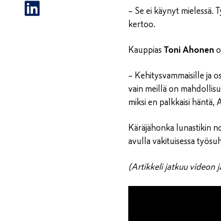
– Se ei käynyt mielessä. 
kertoo.
Kauppias
Toni Ahonen
o
– Kehitysvammaisille ja os
vain meillä on mahdollisu
miksi en palkkaisi häntä
Käräjähonka lunastikin n
avulla vakituisessa työsuh
(Artikkeli jatkuu videon j