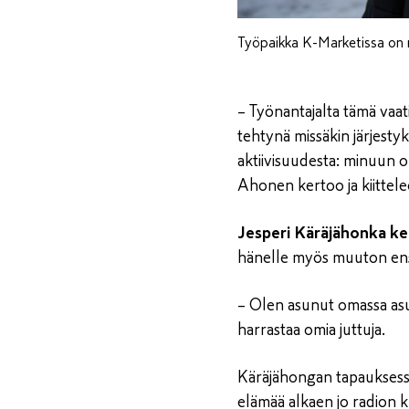
Työpaikka K-Marketissa on 
– Työnantajalta tämä vaatii
tehtynä missäkin järjestyks
aktiivisuudesta: minuun 
Ahonen kertoo ja kiittel
Jesperi Käräjähonka k
hänelle myös muuton en
– Olen asunut omassa asun
harrastaa omia juttuja.
Käräjähongan tapauksessa 
elämää alkaen jo radion k