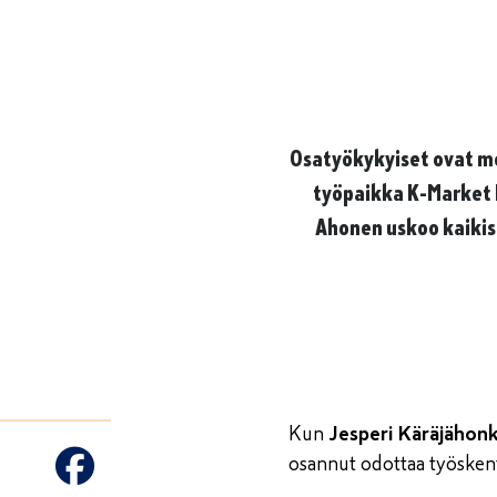
Osatyökykyiset ovat me
työpaikka K-Market 
Ahonen uskoo kaikist
Kun
Jesperi Käräjähon
osannut odottaa työskent