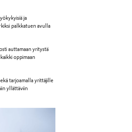
yökykyisiä ja
rkiksi palkkatuen avulla
osti auttamaan yritystä
kaikki oppimaan
ä tarjoamalla yrittäjille
n yllättäviin