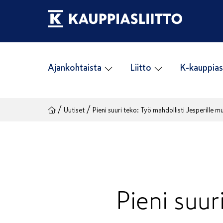
Siirry
sisältöön
Ajankohtaista
Liitto
K-kauppias
/
/
Uutiset
Pieni suuri teko: Työ mahdollisti Jesperille 
Pieni suur