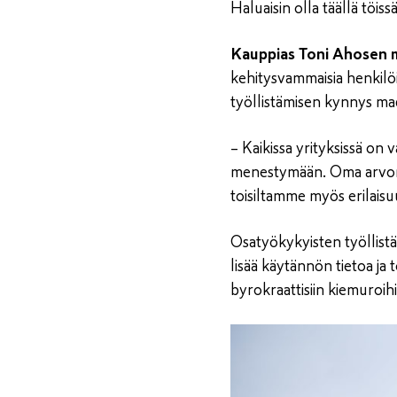
Haluaisin olla täällä töis
Kauppias Toni Ahosen mi
kehitysvammaisia henkilöi
työllistämisen kynnys mad
– Kaikissa yrityksissä on 
menestymään. Oma arvons
toisiltamme myös erilaisu
Osatyökykyisten työllistä
lisää käytännön tietoa j
byrokraattisiin kiemuroih