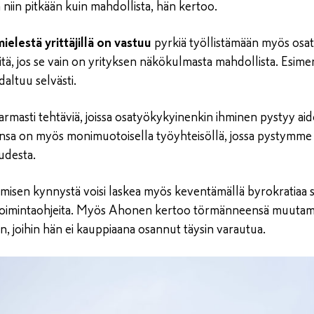
sä niin pitkään kuin mahdollista, hän kertoo.
elestä yrittäjillä on vastuu
pyrkiä työllistämään myös osat
tä, jos se vain on yrityksen näkökulmasta mahdollista. Esime
altuu selvästi.
varmasti tehtäviä, joissa osatyökykyinenkin ihminen pystyy aid
a on myös monimuotoisella työyhteisöllä, jossa pystymme 
udesta.
misen kynnystä voisi laskea myös keventämällä byrokratiaa sek
a toimintaohjeita. Myös Ahonen kertoo törmänneensä muutamii
in, joihin hän ei kauppiaana osannut täysin varautua.