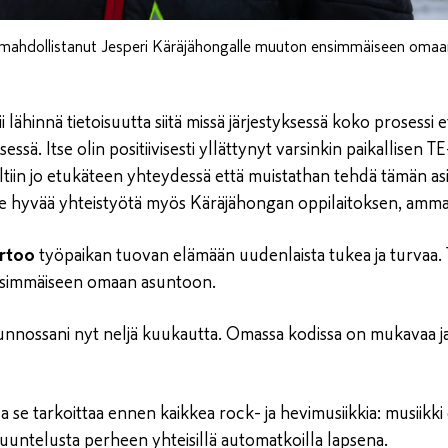
mahdollistanut Jesperi Käräjähongalle muuton ensimmäiseen omaan
 lähinnä tietoisuutta siitä missä järjestyksessä koko prosessi e
essä. Itse olin positiivisesti yllättynyt varsinkin paikallisen T
oltiin jo etukäteen yhteydessä että muistathan tehdä tämän a
ee hyvää yhteistyötä myös Käräjähongan oppilaitoksen, ammat
ertoo
työpaikan tuovan elämään uudenlaista tukea ja turvaa.
simmäiseen omaan asuntoon.
nossani nyt neljä kuukautta. Omassa kodissa on mukavaa ja ra
se tarkoittaa ennen kaikkea rock- ja hevimusiikkia: musiikki
uuntelusta perheen yhteisillä automatkoilla lapsena.