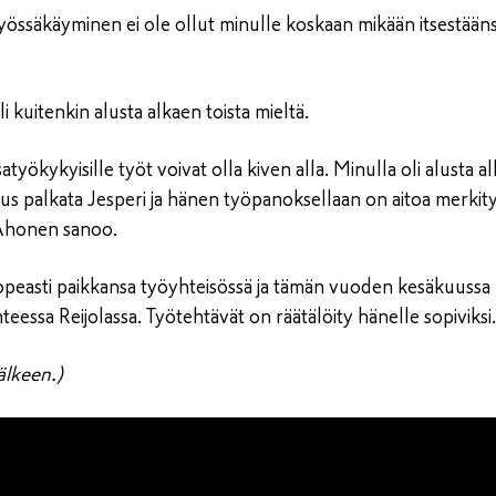
Työssäkäyminen ei ole ollut minulle koskaan mikään itsestää
li kuitenkin alusta alkaen toista mieltä.
atyökykyisille työt voivat olla kiven alla. Minulla oli alusta a
us palkata Jesperi ja hänen työpanoksellaan on aitoa merkitys
, Ahonen sanoo.
opeasti paikkansa työyhteisössä ja tämän vuoden kesäkuussa 
teessa Reijolassa. Työtehtävät on räätälöity hänelle sopiviksi.
älkeen.)