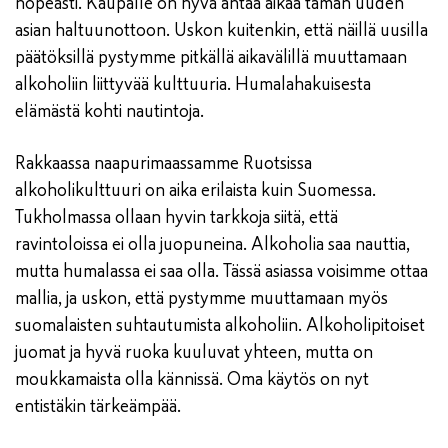
nopeasti. Kaupalle on hyvä antaa aikaa tämän uuden
asian haltuunottoon. Uskon kuitenkin, että näillä uusilla
päätöksillä pystymme pitkällä aikavälillä muuttamaan
alkoholiin liittyvää kulttuuria. Humalahakuisesta
elämästä kohti nautintoja.
Rakkaassa naapurimaassamme Ruotsissa
alkoholikulttuuri on aika erilaista kuin Suomessa.
Tukholmassa ollaan hyvin tarkkoja siitä, että
ravintoloissa ei olla juopuneina. Alkoholia saa nauttia,
mutta humalassa ei saa olla. Tässä asiassa voisimme ottaa
mallia, ja uskon, että pystymme muuttamaan myös
suomalaisten suhtautumista alkoholiin. Alkoholipitoiset
juomat ja hyvä ruoka kuuluvat yhteen, mutta on
moukkamaista olla kännissä. Oma käytös on nyt
entistäkin tärkeämpää.