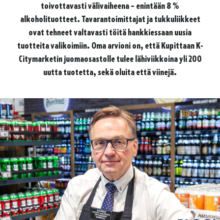
toivottavasti välivaiheena – enintään 8 %
alkoholituotteet. Tavarantoimittajat ja tukkuliikkeet
ovat tehneet valtavasti töitä hankkiessaan uusia
tuotteita valikoimiin. Oma arvioni on, että Kupittaan K-
Citymarketin juomaosastolle tulee lähiviikkoina yli 200
uutta tuotetta, sekä oluita että viinejä.