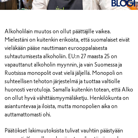
Alkoholilain muutos on ollut päättäjille vaikea.
Mielestäni on kuitenkin erikoista, että suomalaiset eivät
vieläkään pääse nauttimaan eurooppalaisesta
suhtautumisesta alkoholiin. EU:n 27 maasta 25 on
vapauttanut alkoholin myynnin, ja vain Suomessa ja
Ruotsissa monopolit ovat vielä jäljellä. Monopoli on
suhteellisen tehoton järjestelmä ja tuottaa valtiolle
huonosti verotuloja. Samalla kuitenkin totean, että Alko
on ollut hyvä vähittäismyymäläketju. Henkilökunta on
asiantuntevaa ja iloista, mutta monopolien aika on
auttamattomasti ohi.
Päätökset lakimuutoksista tulivat vauhtiin päästyään