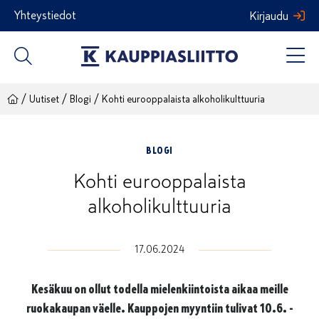
Siirry
Yhteystiedot
Kirjaudu
sisältöön
/
/
/
Uutiset
Blogi
Kohti eurooppalaista alkoholikulttuuria
BLOGI
Kohti eurooppalaista
alkoholikulttuuria
17.06.2024
Kesäkuu on ollut todella mielenkiintoista aikaa meille
ruokakaupan väelle. Kauppojen myyntiin tulivat 10.6. ­-