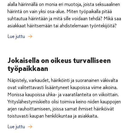
alalla häirinnällä on monia eri muotoja, joista seksuaalinen
häirintä on vain yksi osa-alue. Miten työpaikalla pitää
suhtautua häirintään ja mitä sille voidaan tehdä? Mikä saa
asiakkaat häiritsemään tai ahdistelemaan työntekijöitä?
Lue juttu
Jokaisella on oikeus turvalliseen
työpaikkaan
Näpistely, varkaudet, häiriköinti ja suoranainen väkivalta
ovat valitettavasti lisääntyneet kaupoissa viime aikoina.
Monissa kaupoissa uhka- ja vaaratilanteita on viikoittain.
Yrityslähestymiskielto olisi toimiva keino niiden kauppojen
arjen rauhoittamiseen, joissa samat ihmiset häiriköivät
toistuvasti kaupan henkilökuntaa ja asiakkaita.
Lue juttu