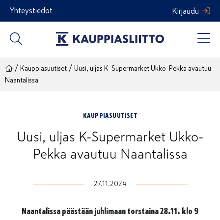
Siirry
Yhteystiedot
Kirjaudu
sisältöön
/
/
Kauppiasuutiset
Uusi, uljas K-Supermarket Ukko-Pekka avautuu
Naantalissa
KAUPPIASUUTISET
Uusi, uljas K-Supermarket Ukko-
Pekka avautuu Naantalissa
27.11.2024
Naantalissa päästään juhlimaan torstaina 28.11. klo 9