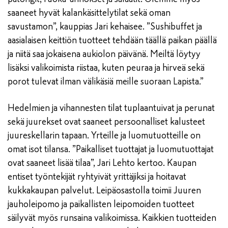
saaneet hyvät kalankäsittelytilat sekä oman
savustamon”, kauppias Jari kehaisee. ”Sushibuffet ja
aasialaisen keittiön tuotteet tehdään täällä paikan päällä
ja niitä saa jokaisena aukiolon päivänä. Meiltä löytyy
lisäksi valikoimista riistaa, kuten peuraa ja hirveä sekä
porot tulevat ilman välikäsiä meille suoraan Lapista.”
Hedelmien ja vihannesten tilat tuplaantuivat ja perunat
sekä juurekset ovat saaneet persoonalliset kalusteet
juureskellarin tapaan. Yrteille ja luomutuotteille on
omat isot tilansa. ”Paikalliset tuottajat ja luomutuottajat
ovat saaneet lisää tilaa”, Jari Lehto kertoo. Kaupan
entiset työntekijät ryhtyivät yrittäjiksi ja hoitavat
kukkakaupan palvelut. Leipäosastolla toimii Juuren
jauholeipomo ja paikallisten leipomoiden tuotteet
säilyvät myös runsaina valikoimissa. Kaikkien tuotteiden