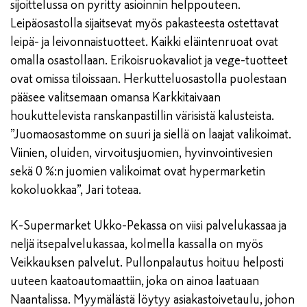
sijoittelussa on pyritty asioinnin helppouteen.
Leipäosastolla sijaitsevat myös pakasteesta ostettavat
leipä- ja leivonnaistuotteet. Kaikki eläintenruoat ovat
omalla osastollaan. Erikoisruokavaliot ja vege-tuotteet
ovat omissa tiloissaan. Herkutteluosastolla puolestaan
pääsee valitsemaan omansa Karkkitaivaan
houkuttelevista ranskanpastillin värisistä kalusteista.
”Juomaosastomme on suuri ja siellä on laajat valikoimat.
Viinien, oluiden, virvoitusjuomien, hyvinvointivesien
sekä 0 %:n juomien valikoimat ovat hypermarketin
kokoluokkaa”, Jari toteaa.
K-Supermarket Ukko-Pekassa on viisi palvelukassaa ja
neljä itsepalvelukassaa, kolmella kassalla on myös
Veikkauksen palvelut. Pullonpalautus hoituu helposti
uuteen kaatoautomaattiin, joka on ainoa laatuaan
Naantalissa. Myymälästä löytyy asiakastoivetaulu, johon