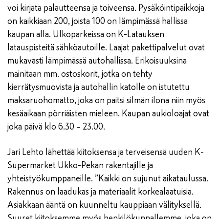
voi kirjata palautteensa ja toiveensa. Pysäköintipaikkoja
on kaikkiaan 200, joista 100 on lämpimässä hallissa
kaupan alla. Ulkoparkeissa on K-Latauksen
latauspisteitä sähköautoille. Laajat pakettipalvelut ovat
mukavasti lämpimässä autohallissa. Erikoisuuksina
mainitaan mm. ostoskorit, jotka on tehty
kierrätysmuovista ja autohallin katolle on istutettu
maksaruohomatto, joka on paitsi silmän ilona niin myös
kesäaikaan pörriäisten mieleen. Kaupan aukioloajat ovat
joka päivä klo 6.30 – 23.00.
Jari Lehto lähettää kiitoksensa ja terveisensä uuden K-
Supermarket Ukko-Pekan rakentajille ja
yhteistyökumppaneille. ”Kaikki on sujunut aikataulussa.
Rakennus on laadukas ja materiaalit korkealaatuisia.
Asiakkaan ääntä on kuunneltu kauppiaan välityksellä.
Suuret kiitoksemme myös henkilökunnallemme, joka on