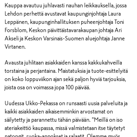
Kauppa avautuu juhlavasti nauhan leikkauksella, jossa
Lehdon perhettä avustavat kaupunginjohtaja Laura
Leppänen, kaupunginhallituksen puheenjohtaja Toni
Forsblom, Keskon päivittäistavarakaupan johtaja Ari
Akseli ja Keskon Varsinais-Suomen aluejohtaja Janne
Virtanen.
Avausta juhlitaan asiakkaiden kanssa kakkukahveilla
torstaina ja perjantaina. Maistatuksia ja tuote-esittelyitä
on koko loppuviikon ajan sekä paljon hyviä tarjouksia,
joista osa on voimassa jopa 100 päivää.
Uudessa Ukko-Pekassa on runsaasti uusia palveluita ja
kaikki asiakkaiden aikaisemminkin arvostamat on
säilytetty ja parannettu tähän päivään. ”Meillä on iso
ateriakeittiö kaupassa, missä valmistetaan itse täytetyt
patongit, ruoka-annokset ja salaatit. Olemme myös