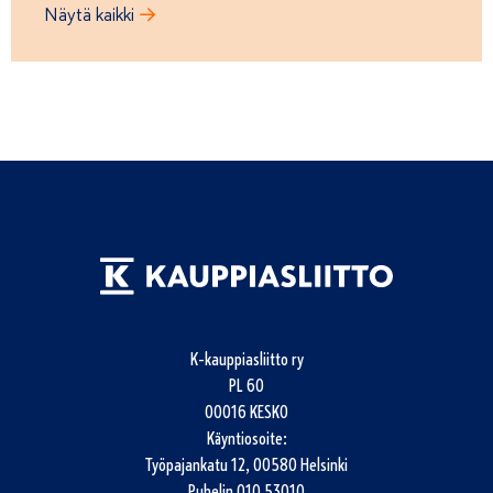
Näytä kaikki
K-kauppiasliitto ry
PL 60
00016 KESKO
Käyntiosoite:
Työpajankatu 12, 00580 Helsinki
Puhelin
010 53010