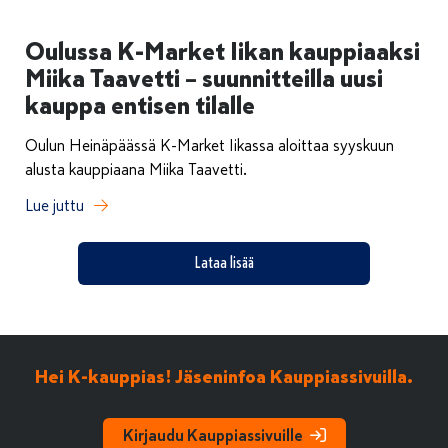
Oulussa K-Market Iikan kauppiaaksi
Miika Taavetti – suunnitteilla uusi
kauppa entisen tilalle
Oulun Heinäpäässä K-Market Iikassa aloittaa syyskuun
alusta kauppiaana Miika Taavetti.
Lue juttu
Lataa lisää
Hei K-kauppias! Jäseninfoa Kauppiassivuilla.
Kirjaudu Kauppiassivuille