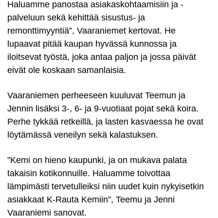
Haluamme panostaa asiakaskohtaamisiin ja -
palveluun sekä kehittää sisustus- ja
remonttimyyntiä”, Vaaraniemet kertovat. He
lupaavat pitää kaupan hyvässä kunnossa ja
iloitsevat työstä, joka antaa paljon ja jossa päivät
eivät ole koskaan samanlaisia.
Vaaraniemen perheeseen kuuluvat Teemun ja
Jennin lisäksi 3-, 6- ja 9-vuotiaat pojat sekä koira.
Perhe tykkää retkeillä, ja lasten kasvaessa he ovat
löytämässä veneilyn sekä kalastuksen.
”Kemi on hieno kaupunki, ja on mukava palata
takaisin kotikonnuille. Haluamme toivottaa
lämpimästi tervetulleiksi niin uudet kuin nykyisetkin
asiakkaat K-Rauta Kemiin”, Teemu ja Jenni
Vaaraniemi sanovat.