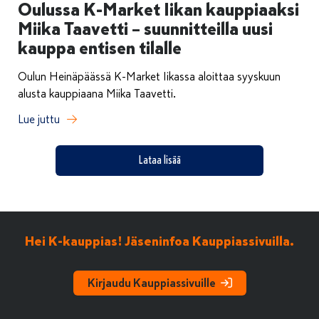
Oulussa K-Market Iikan kauppiaaksi
Miika Taavetti – suunnitteilla uusi
kauppa entisen tilalle
Oulun Heinäpäässä K-Market Iikassa aloittaa syyskuun
alusta kauppiaana Miika Taavetti.
Lue juttu
Lataa lisää
Hei K-kauppias! Jäseninfoa Kauppiassivuilla.
Kirjaudu Kauppiassivuille