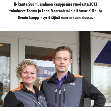
K-Rauta Suomussalmen kauppiaina vuodesta 2012
toimineet Teemu ja Jenni Vaaraniemi aloittavat K-Rauta
Kemin kauppiasyrittäjinä marraskuun alussa.