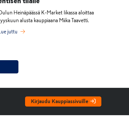
entisen tilalle
Oulun Heinäpäässä K-Market Iikassa aloittaa
syyskuun alusta kauppiaana Miika Taavetti.
Lue juttu
Kirjaudu Kauppiassivuille