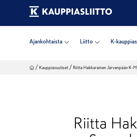
Siirry
sisältöön
Ajankohtaista
Liitto
K-kauppias
/
/
Kauppiasuutiset
Riitta Hakkarainen Järvenpään K-Ma
Riitta Ha