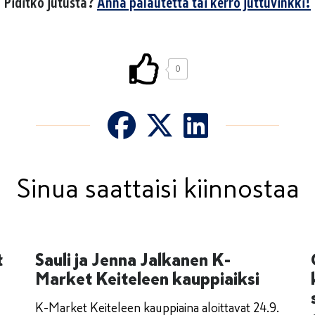
Piditkö jutusta?
Anna palautetta tai kerro juttuvinkki!
0
Sinua saattaisi kiinnostaa
t
Sauli ja Jenna Jalkanen K-
Market Keiteleen kauppiaiksi
K-Market Keiteleen kauppiaina aloittavat 24.9.