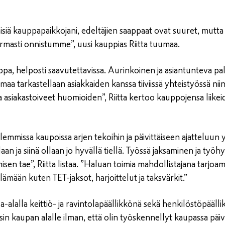
siä kauppapaikkojani, edeltäjien saappaat ovat suuret, mutt
masti onnistumme”, uusi kauppias Riitta tuumaa.
a, helposti saavutettavissa. Aurinkoinen ja asiantunteva pa
maa tarkastellaan asiakkaiden kanssa tiiviissä yhteistyössä niin,
t ja asiakastoiveet huomioiden”, Riitta kertoo kauppojensa liike
emmissa kaupoissa arjen tekoihin ja päivittäiseen ajatteluun 
an ja siinä ollaan jo hyvällä tiellä. Työssä jaksaminen ja työh
en tae”, Riitta listaa. ”Haluan toimia mahdollistajana tarjoa
ämään kuten TET-jaksot, harjoittelut ja taksvärkit.”
la-alalla keittiö- ja ravintolapäällikkönä sekä henkilöstöpääll
n kaupan alalle ilman, että olin työskennellyt kaupassa päiv