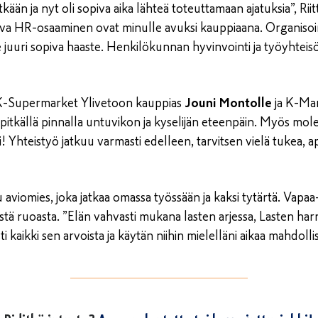
tkään ja nyt oli sopiva aika lähteä toteuttamaan ajatuksia”, Rii
hva HR-osaaminen ovat minulle avuksi kauppiaana. Organiso
 juuri sopiva haaste. Henkilökunnan hyvinvointi ja työyhteis
t K-Supermarket Ylivetoon kauppias
Jouni Montolle
ja K-Ma
 pitkällä pinnalla untuvikon ja kyselijän eteenpäin. Myös m
! Yhteistyö jatkuu varmasti edelleen, tarvitsen vielä tukea, a
aviomies, joka jatkaa omassa työssään ja kaksi tytärtä. Vapaa
ästä ruoasta. ”Elän vahvasti mukana lasten arjessa, Lasten har
i kaikki sen arvoista ja käytän niihin mielelläni aikaa mahdol