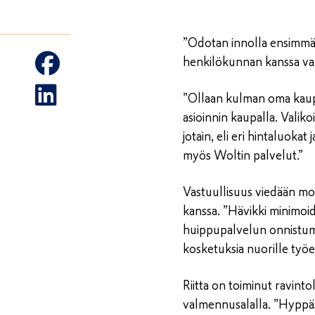
”Odotan innolla ensimmäi
henkilökunnan kanssa var
”Ollaan kulman oma kaupp
asioinnin kaupalla. Valikoi
jotain, eli eri hintaluoka
myös Woltin palvelut.”
Vastuullisuus viedään mol
kanssa. ”Hävikki minimoida
huippupalvelun onnistumis
kosketuksia nuorille työel
Riitta on toiminut ravinto
valmennusalalla. ”Hyppäsi