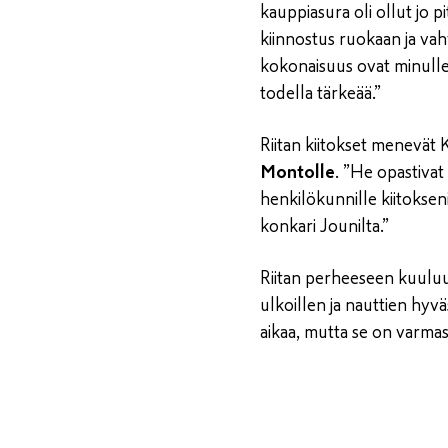
kauppiasura oli ollut jo pi
kiinnostus ruokaan ja va
kokonaisuus ovat minulle
todella tärkeää.”
Riitan kiitokset menevä
Montolle
. ”He opastivat
henkilökunnille kiitokseni
konkari Jounilta.”
Riitan perheeseen kuuluu 
ulkoillen ja nauttien hyv
aikaa, mutta se on varmast