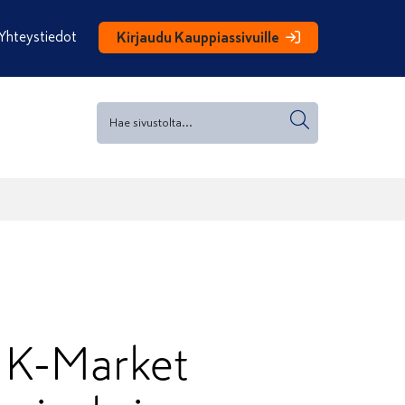
Yhteystiedot
Kirjaudu Kauppiassivuille
n K-Market