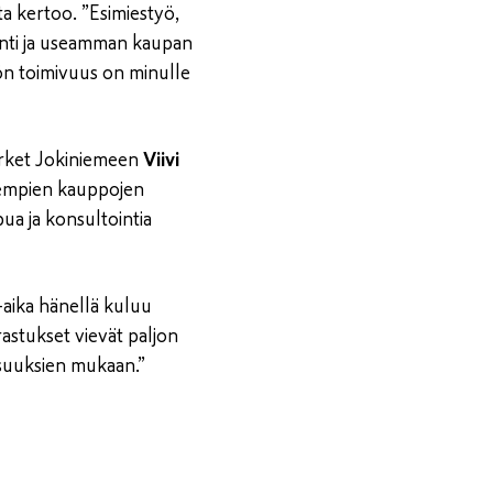
tta kertoo. ”Esimiestyö,
inti ja useamman kaupan
ön toimivuus on minulle
rket Jokiniemeen
Viivi
olempien kauppojen
pua ja konsultointia
-aika hänellä kuluu
rastukset vievät paljon
lisuuksien mukaan.”