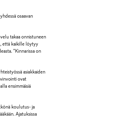
a yhdessä osaavan
lvelu takaa onnistuneen
 että kaikille löytyy
ideasta. ”Kinnarissa on
yhteistyössä asiakkaiden
yvinvointi ovat
malla ensimmäisiä
ikkönä koulutus- ja
ääkään. Ajatuksissa