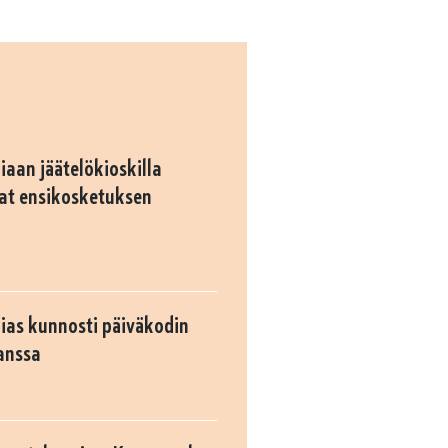
iaan jäätelökioskilla
at ensikosketuksen
pias kunnosti päiväkodin
anssa