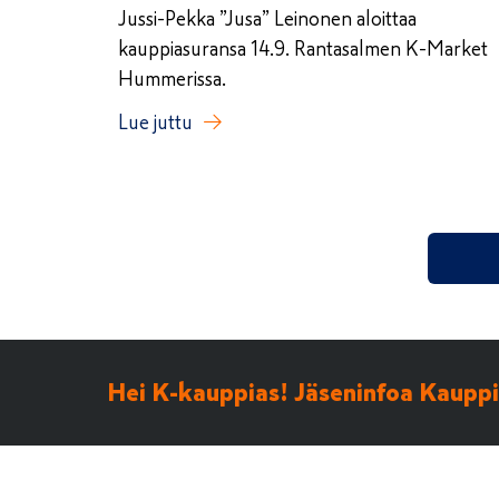
Jussi-Pekka ”Jusa” Leinonen aloittaa
kauppiasuransa 14.9. Rantasalmen K-Market
Hummerissa.
Lue juttu
Hei K-kauppias! Jäseninfoa Kauppia