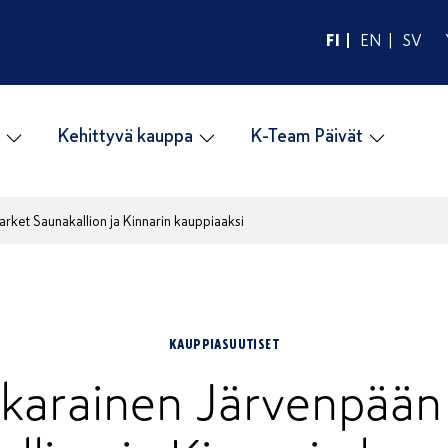
FI
EN
SV
Kehittyvä kauppa
K-Team Päivät
rket Saunakallion ja Kinnarin kauppiaaksi
KAUPPIASUUTISET
kkarainen Järvenpää