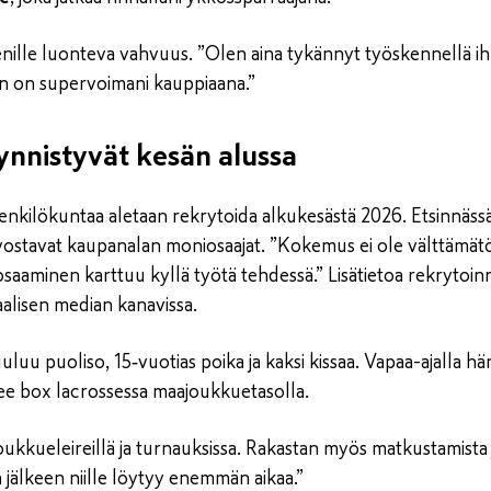
nille luonteva vahvuus. ”Olen aina tykännyt työskennellä ihm
n on supervoimani kauppiaana.”
ynnistyvät kesän alussa
kilökuntaa aletaan rekrytoida alkukesästä 2026. Etsinnässä
rvostavat kaupanalan moniosaajat. ”Kokemus ei ole välttämätö
saaminen karttuu kyllä työtä tehdessä.” Lisätietoa rekrytoinn
lisen median kanavissa.
uu puoliso, 15‑vuotias poika ja kaksi kissaa. Vapaa-ajalla hän
ilee box lacrossessa maajoukkuetasolla.
oukkueleireillä ja turnauksissa. Rakastan myös matkustamista 
n jälkeen niille löytyy enemmän aikaa.”