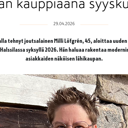
an kauppiaana syysk
29.04.2026
lla tehnyt joutsalainen Milli Löfgrén, 45, aloittaa uud
Halssilassa syksyllä 2026. Hän haluaa rakentaa modernin
asiakkaiden näköisen lähikaupan.