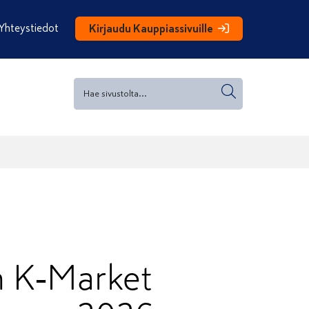
Yhteystiedot
Kirjaudu Kauppiassivuille
än K‑Market