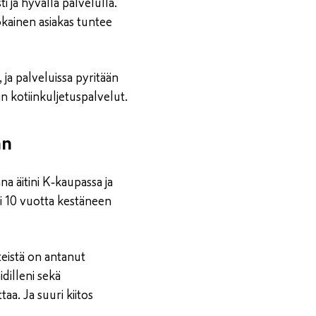
 ja hyvällä palvelulla.
okainen asiakas tuntee
ja palveluissa pyritään
 kotiinkuljetuspalvelut.
an
na äitini K‑kaupassa ja
i 10 vuotta kestäneen
teistä on antanut
idilleni sekä
taa. Ja suuri kiitos