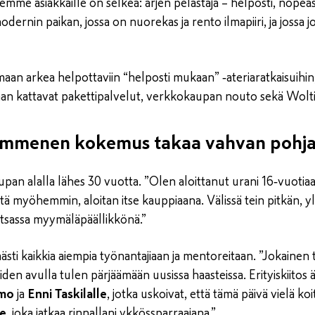
me asiakkaille on selkeä: arjen pelastaja – helposti, nopeasti
nin paikan, jossa on nuorekas ja rento ilmapiiri, ja jossa j
aan arkea helpottaviin “helposti mukaan” ‑ateriaratkaisuihin, 
n kattavat pakettipalvelut, verkkokaupan nouto sekä Woltin
ymmenen kokemus takaa vahvan pohj
upan alalla lähes 30 vuotta. ”Olen aloittanut urani 16‑vuotiaa
 myöhemmin, aloitan itse kauppiaana. Välissä tein pitkän, yl
sassa myymäläpäällikkönä.”
ästi kaikkia aiempia työnantajiaan ja mentoreitaan. ”Jokainen 
iden avulla tulen pärjäämään uusissa haasteissa. Erityiskiitos ä
imo
ja
Enni Taskilalle
, jotka uskoivat, että tämä päivä vielä koit
le
, joka jatkaa rinnallani ykkössparraajana.”