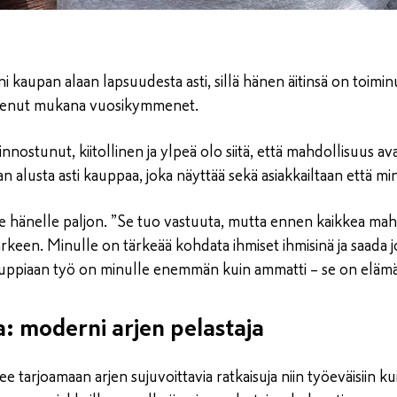
i kaupan alaan lapsuudesta asti, sillä hänen äitinsä on toim
lkenut mukana vuosikymmenet.
nostunut, kiitollinen ja ylpeä olo siitä, että mahdollisuus av
 alusta asti kauppaa, joka näyttää sekä asiakkailtaan että mi
e hänelle paljon. ”Se tuo vastuuta, mutta ennen kaikkea mah
arkeen. Minulle on tärkeää kohdata ihmiset ihmisinä ja saada
Kauppiaan työ on minulle enemmän kuin ammatti – se on eläm
a: moderni arjen pelastaja
 tarjoamaan arjen sujuvoittavia ratkaisuja niin työeväisiin 