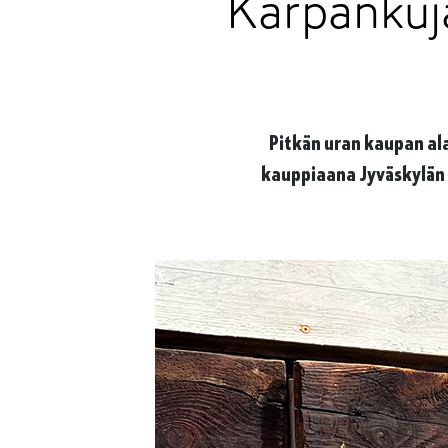
Kärpänkuj
Pitkän uran kaupan ala
kauppiaana Jyväskylän 