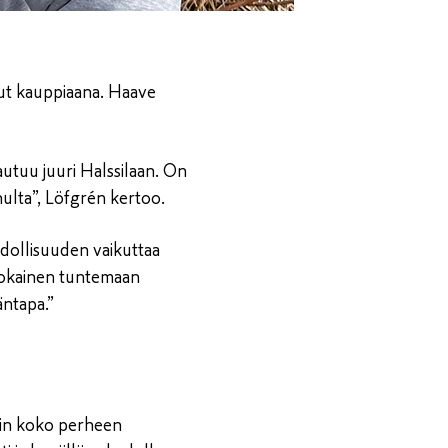
inut kauppiaana. Haave
autuu juuri Halssilaan. On
nulta”, Löfgrén kertoo.
dollisuuden vaikuttaa
 jokainen tuntemaan
äntapa.”
kuin koko perheen