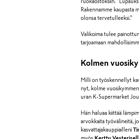
ruokaostoksiin. ”Lupauksem
Rakennamme kaupasta moder
olonsa tervetulleeksi.”
Valikoima tulee painottum
tarjoamaan mahdollisimma
Kolmen vuosik
Milli on työskennellyt ka
nyt, kolme vuosikymmentä
uran K‑Supermarket Jout
Hän haluaa kiittää lämpim
arvokkaita työvälineitä, jo
kasvattajakauppiailleni
T
myös
Kerttu Vesterisel