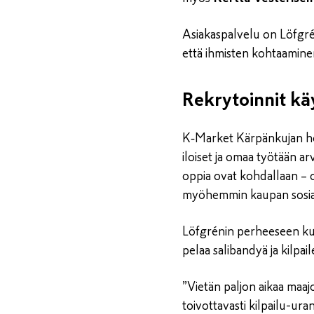
Asiakaspalvelu on Löfgré
että ihmisten kohtaamine
Rekrytoinnit kä
K‑Market Kärpänkujan hen
iloiset ja omaa työtään a
oppia ovat kohdallaan – o
myöhemmin kaupan sosiaa
Löfgrénin perheeseen kuul
pelaa salibandyä ja kilpa
”Vietän paljon aikaa maaj
toivottavasti kilpailu-ura