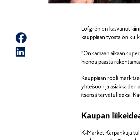
Löfgrén on kasvanut kiinn
kauppiaan työstä on ku
”On samaan aikaan superin
hienoa päästä rakentamaan
Kauppiaan rooli merkitse
yhteisöön ja asiakkaiden 
itsensä tervetulleeksi. 
Kaupan liikeide
K‑Market Kärpänkuja tulee