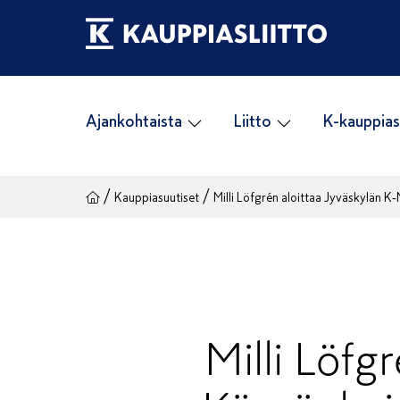
Siirry
sisältöön
Ajankohtaista
Liitto
K-kauppias
/
/
Kauppiasuutiset
Milli Löfgrén aloittaa Jyväskylän
Milli Löfg