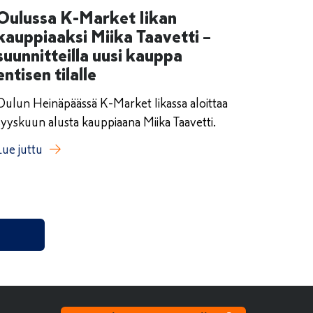
Oulussa K-Market Iikan
kauppiaaksi Miika Taavetti –
suunnitteilla uusi kauppa
entisen tilalle
Oulun Heinäpäässä K-Market Iikassa aloittaa
syyskuun alusta kauppiaana Miika Taavetti.
Lue juttu