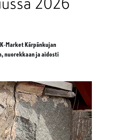
uussa 2026
en K‑Market Kärpänkujan
, nuorekkaan ja aidosti