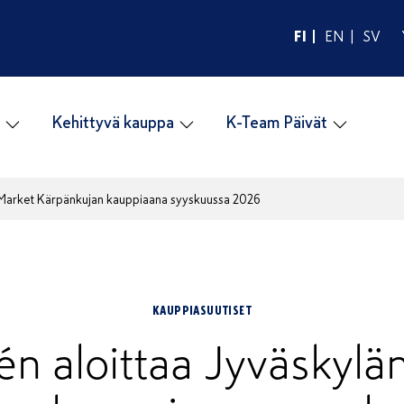
FI
EN
SV
Kehittyvä kauppa
K-Team Päivät
 K‑Market Kärpänkujan kauppiaana syyskuussa 2026
KAUPPIASUUTISET
rén aloittaa Jyväskyl