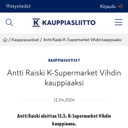
Siirry
Yhteystiedot
Kirjaudu
sisältöön
/
/
Kauppiasuutiset
Antti Raiski K-Supermarket Vihdin kauppiaaksi
KAUPPIASUUTISET
Antti Raiski K-Supermarket Vihdin
kauppiaaksi
12.04.2024
Antti Raiski aloittaa 12.5. K-Supermarket Vihdin
kauppiaana.