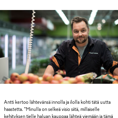
Antti kertoo lähtevänsä innolla ja ilolla kohti tätä uutta
haastetta. ”Minulla on selkeä visio siitä, millaiselle
kehityksen tielle haluan kauppaa lähteä viemään ja tämä