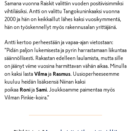
Samana vuonna Raiskit valittiin vuoden positiivisimmiksi
vihtiläisiksi. Antti on valittu Tangokuninkaaksi vuonna
2000 ja hän on keikkaillut lähes kaksi vuosikymmentä,
hän on työskennellyt myös rakennusalan yrittäjänä.
Antti kertoo perheestään ja vapaa-ajan vietostaan:
”Pidän paljon lukemisesta ja pyrin harrastamaan liikuntaa
säännöllisesti. Rakastan edelleen laulamista, mutta sille
on jäänyt viime vuosina harmittavan vähän aikaa. Minulla
on kaksi lasta
Vilma
ja
Rasmus
. Uusioperheeseemme
kuuluu heidän lisäksensä Niinan kaksi
poikaa
Roni
ja
Sami
. Joukkoamme paimentaa myös
Vilman Pinkie-koira.”