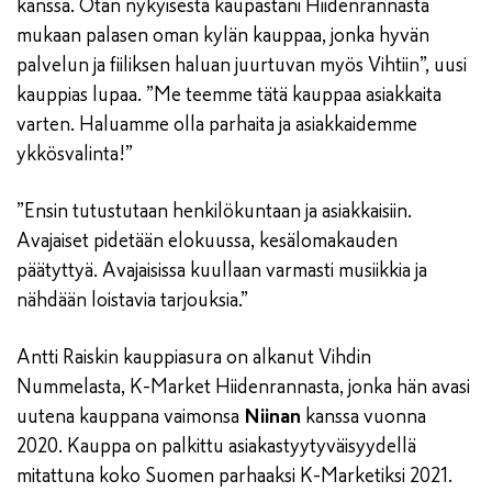
kanssa. Otan nykyisestä kaupastani Hiidenrannasta
mukaan palasen oman kylän kauppaa, jonka hyvän
palvelun ja fiiliksen haluan juurtuvan myös Vihtiin”, uusi
kauppias lupaa. ”Me teemme tätä kauppaa asiakkaita
varten. Haluamme olla parhaita ja asiakkaidemme
ykkösvalinta!”
”Ensin tutustutaan henkilökuntaan ja asiakkaisiin.
Avajaiset pidetään elokuussa, kesälomakauden
päätyttyä. Avajaisissa kuullaan varmasti musiikkia ja
nähdään loistavia tarjouksia.”
Antti Raiskin kauppiasura on alkanut Vihdin
Nummelasta, K-Market Hiidenrannasta, jonka hän avasi
uutena kauppana vaimonsa
Niinan
kanssa vuonna
2020. Kauppa on palkittu asiakastyytyväisyydellä
mitattuna koko Suomen parhaaksi K-Marketiksi 2021.