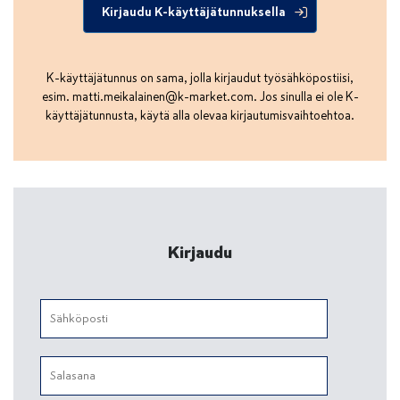
Kirjaudu K-käyttäjätunnuksella
K-käyttäjätunnus on sama, jolla kirjaudut työsähköpostiisi,
esim.
matti.meikalainen@k-market.com
. Jos sinulla ei ole K-
käyttäjätunnusta, käytä alla olevaa kirjautumisvaihtoehtoa.
Kirjaudu