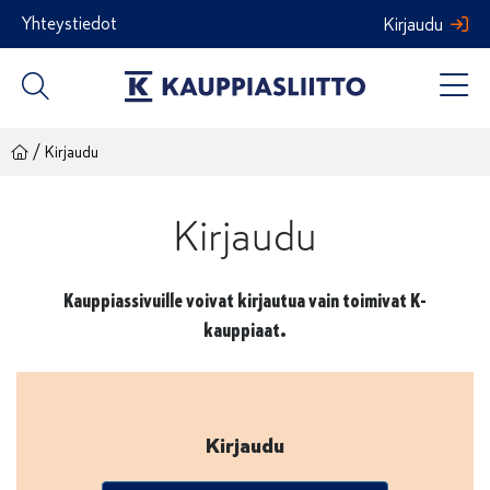
Siirry
Yhteystiedot
Kirjaudu
sisältöön
/
Kirjaudu
Kirjaudu
Kauppiassivuille voivat kirjautua vain toimivat K-
kauppiaat.
Kirjaudu