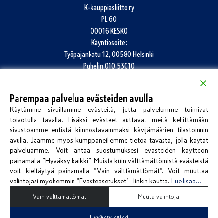
K-kauppiasliitto ry
PL 60
00016 KESKO
Käyntiosoite:
Työpajankatu 12, 00580 Helsinki
Puhelin
010 53010
info@k-kauppiasliitto.fi
Parempaa palvelua evästeiden avulla
Katso kaikki yhteystiedot
Käytämme sivuillamme evästeitä, jotta palvelumme toimivat
Jätä palautetta
toivotulla tavalla. Lisäksi evästeet auttavat meitä kehittämään
sivustoamme entistä kiinnostavammaksi kävijämäärien tilastoinnin
avulla. Jaamme myös kumppaneillemme tietoa tavasta, jolla käytät
palveluamme. Voit antaa suostumuksesi evästeiden käyttöön
painamalla ”Hyväksy kaikki”. Muista kuin välttämättömistä evästeistä
voit kieltäytyä painamalla ”Vain välttämättömät”. Voit muuttaa
valintojasi myöhemmin ”Evästeasetukset” -linkin kautta.
Lue lisää...
Kirjaudu Kauppiassivuille
Vain välttämättömät
Muuta valintoja
Hyväksy kaikki