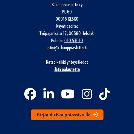
K-kauppiasliitto ry
PL 60
00016 KESKO
Käyntiosoite:
Työpajankatu 12, 00580 Helsinki
Puhelin
010 53010
info@k-kauppiasliitto.fi
Katso kaikki yhteystiedot
Jätä palautetta
Kirjaudu Kauppiassivuille