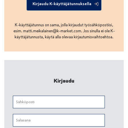
Kirjaudu K-käyttäjätunnuksella
K-käyttäjätunnus on sama, jolla kirjaudut työsähköpostiisi,
esim.
matti.meikalainen@k-market.com
. Jos sinulla ei ole K-
käyttäjätunnusta, käytä alla olevaa kirjautumisvaihtoehtoa.
Kirjaudu