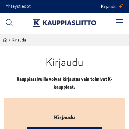
Siirry
Yhteystiedot
Kirjaudu
sisältöön
/
Kirjaudu
Kirjaudu
Kauppiassivuille voivat kirjautua vain toimivat K-
kauppiaat.
Kirjaudu