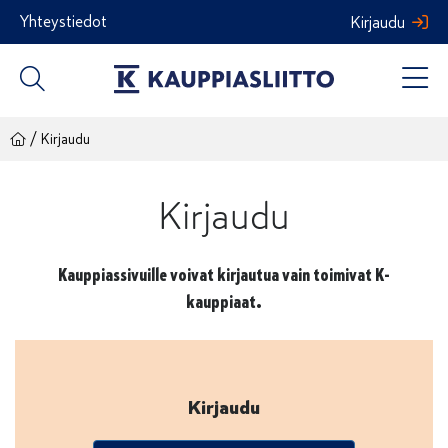
Siirry
Yhteystiedot
Kirjaudu
sisältöön
/
Kirjaudu
Kirjaudu
Kauppiassivuille voivat kirjautua vain toimivat K-
kauppiaat.
Kirjaudu