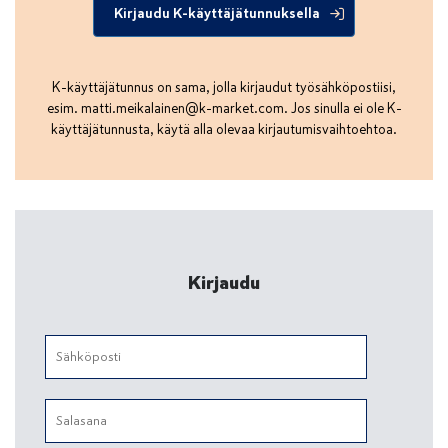
Kirjaudu K-käyttäjätunnuksella
K-käyttäjätunnus on sama, jolla kirjaudut työsähköpostiisi,
esim.
matti.meikalainen@k-market.com
. Jos sinulla ei ole K-
käyttäjätunnusta, käytä alla olevaa kirjautumisvaihtoehtoa.
Kirjaudu