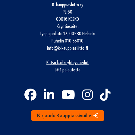
K-kauppiasliitto ry
PL 60
00016 KESKO
Käyntiosoite:
Työpajankatu 12, 00580 Helsinki
Puhelin
010 53010
info@k-kauppiasliitto.fi
Katso kaikki yhteystiedot
Jätä palautetta
Kirjaudu Kauppiassivuille