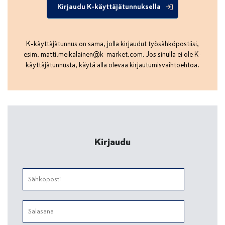
Kirjaudu K-käyttäjätunnuksella
K-käyttäjätunnus on sama, jolla kirjaudut työsähköpostiisi,
esim.
matti.meikalainen@k-market.com
. Jos sinulla ei ole K-
käyttäjätunnusta, käytä alla olevaa kirjautumisvaihtoehtoa.
Kirjaudu