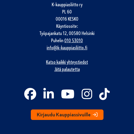
K-kauppiasliitto ry
PL 60
00016 KESKO
Käyntiosoite:
Työpajankatu 12, 00580 Helsinki
Puhelin
010 53010
info@k-kauppiasliitto.fi
Katso kaikki yhteystiedot
Jätä palautetta
Kirjaudu Kauppiassivuille