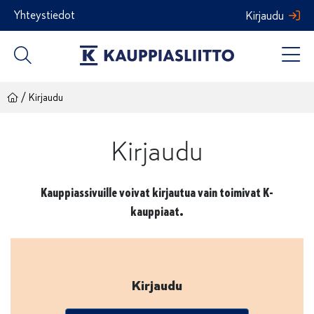
Siirry
Yhteystiedot
Kirjaudu
sisältöön
/
Kirjaudu
Kirjaudu
Kauppiassivuille voivat kirjautua vain toimivat K-
kauppiaat.
Kirjaudu