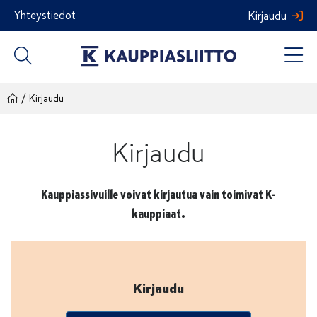
Siirry
Yhteystiedot
Kirjaudu
sisältöön
/
Kirjaudu
Kirjaudu
Kauppiassivuille voivat kirjautua vain toimivat K-
kauppiaat.
Kirjaudu