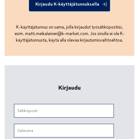
Kirjaudu K-käyttäjätunnuksella
K-käyttäjätunnus on sama, jolla kirjaudut työsähköpostiisi,
esim.
matti.meikalainen@k-market.com
. Jos sinulla ei ole K-
käyttäjätunnusta, käytä alla olevaa kirjautumisvaihtoehtoa.
Kirjaudu