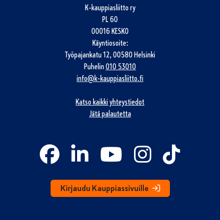
K-kauppiasliitto ry
PL 60
00016 KESKO
Käyntiosoite:
Työpajankatu 12, 00580 Helsinki
Puhelin
010 53010
info@k-kauppiasliitto.fi
Katso kaikki yhteystiedot
Jätä palautetta
Kirjaudu Kauppiassivuille