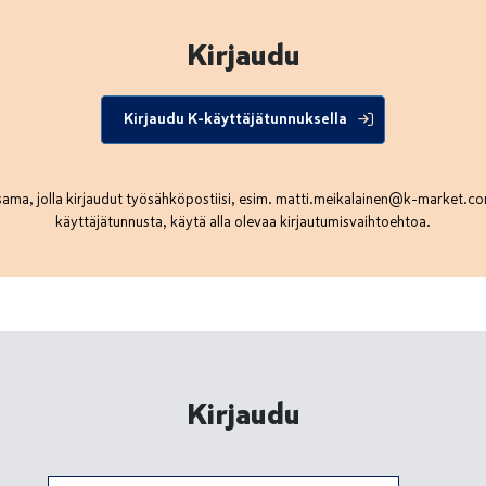
Kirjaudu
Kirjaudu K-käyttäjätunnuksella
ama, jolla kirjaudut työsähköpostiisi, esim.
matti.meikalainen@k-market.c
käyttäjätunnusta, käytä alla olevaa kirjautumisvaihtoehtoa.
Kirjaudu