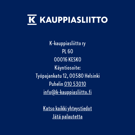
K-kauppiasliitto ry
PL 60
00016 KESKO
Käyntiosoite:
Työpajankatu 12, 00580 Helsinki
Puhelin
010 53010
info@k-kauppiasliitto.fi
Katso kaikki yhteystiedot
Jätä palautetta