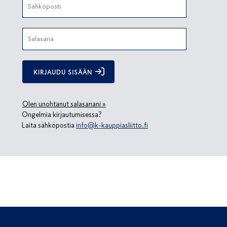
KIRJAUDU SISÄÄN
Olen unohtanut salasanani »
Ongelmia kirjautumisessa?
Laita sähköpostia
info@k-kauppiasliitto.fi