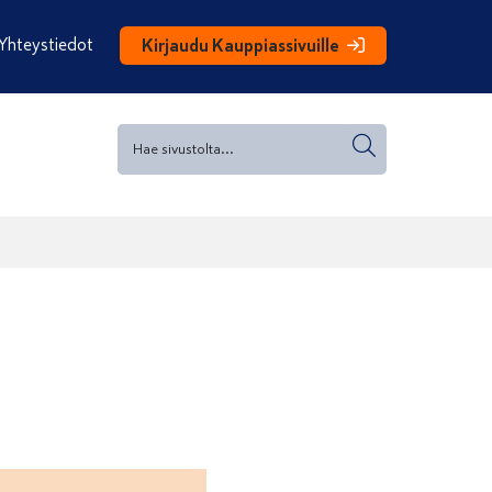
Yhteystiedot
Kirjaudu Kauppiassivuille