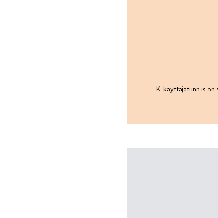
K-käyttäjätunnus on s