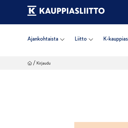
Siirry
sisältöön
Ajankohtaista
Liitto
K-kauppias
/
Kirjaudu