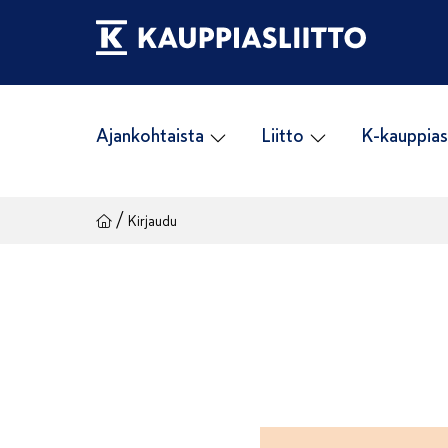
Siirry
sisältöön
Ajankohtaista
Liitto
K-kauppias
/
Kirjaudu