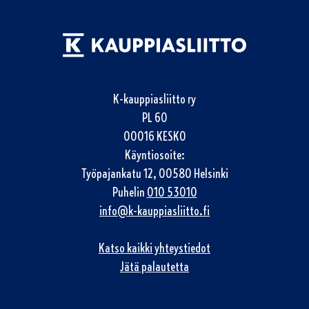
K-kauppiasliitto ry
PL 60
00016 KESKO
Käyntiosoite:
Työpajankatu 12, 00580 Helsinki
Puhelin
010 53010
info@k-kauppiasliitto.fi
Katso kaikki yhteystiedot
Jätä palautetta