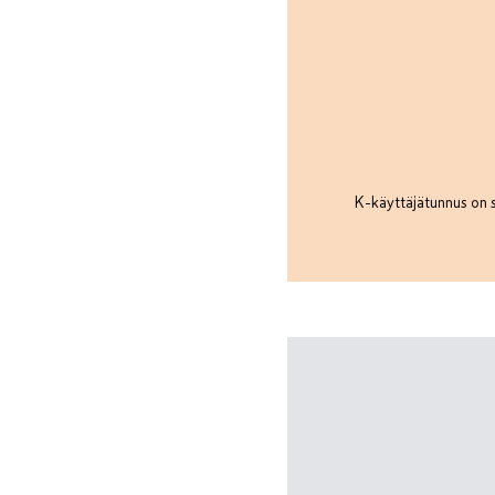
K-käyttäjätunnus on s