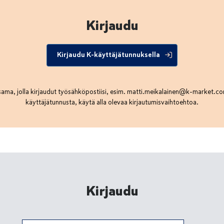
Kirjaudu
Kirjaudu K-käyttäjätunnuksella
ama, jolla kirjaudut työsähköpostiisi, esim.
matti.meikalainen@k-market.c
käyttäjätunnusta, käytä alla olevaa kirjautumisvaihtoehtoa.
Kirjaudu