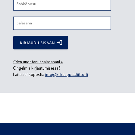
KIRJAUDU SISÄÄN
Olen unohtanut salasanani »
Ongelmia kirjautumisessa?
Laita sähköpostia
info@k-kauppiasliitto.fi