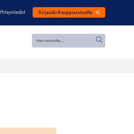
Yhteystiedot
Kirjaudu Kauppiassivuille