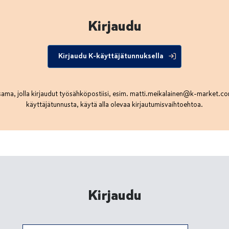
Kirjaudu
Kirjaudu K-käyttäjätunnuksella
ama, jolla kirjaudut työsähköpostiisi, esim.
matti.meikalainen@k-market.c
käyttäjätunnusta, käytä alla olevaa kirjautumisvaihtoehtoa.
Kirjaudu