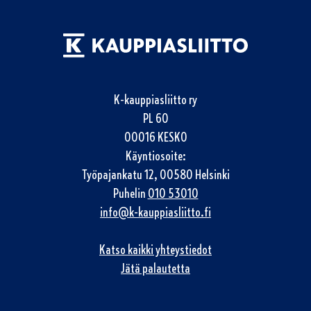
K-kauppiasliitto ry
PL 60
00016 KESKO
Käyntiosoite:
Työpajankatu 12, 00580 Helsinki
Puhelin
010 53010
info@k-kauppiasliitto.fi
Katso kaikki yhteystiedot
Jätä palautetta