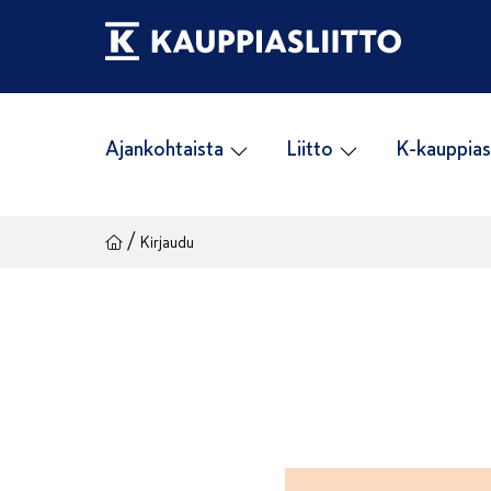
Siirry
sisältöön
Ajankohtaista
Liitto
K-kauppias
/
Kirjaudu