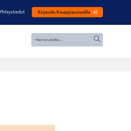
Yhteystiedot
Kirjaudu Kauppiassivuille