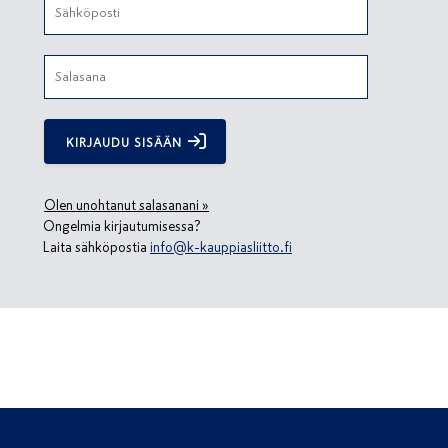
KIRJAUDU SISÄÄN
Olen unohtanut salasanani »
Ongelmia kirjautumisessa?
Laita sähköpostia
info@k-kauppiasliitto.fi