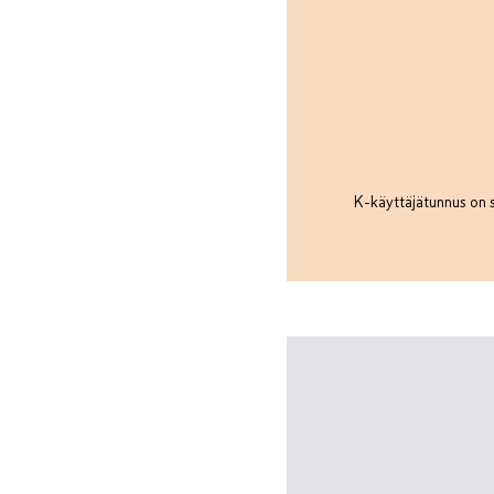
K-käyttäjätunnus on s