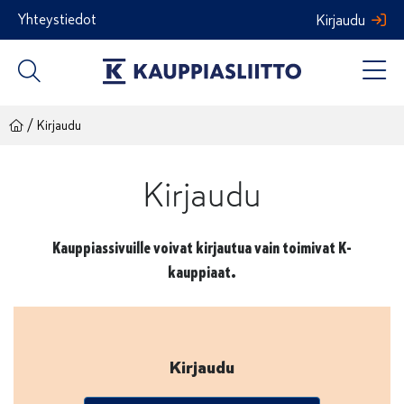
Siirry
Yhteystiedot
Kirjaudu
sisältöön
/
Kirjaudu
Kirjaudu
Kauppiassivuille voivat kirjautua vain toimivat K-
kauppiaat.
Kirjaudu