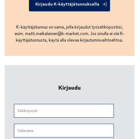
Kirjaudu K-käyttäjätunnuksella
K-käyttäjätunnus on sama, jolla kirjaudut työsähköpostiisi,
esim.
matti.meikalainen@k-market.com
. Jos sinulla ei ole K-
käyttäjätunnusta, käytä alla olevaa kirjautumisvaihtoehtoa.
Kirjaudu