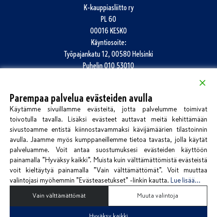
K-kauppiasliitto ry
PL 60
00016 KESKO
Käyntiosoite:
Työpajankatu 12, 00580 Helsinki
Puhelin
010 53010
info@k-kauppiasliitto.fi
Parempaa palvelua evästeiden avulla
Katso kaikki yhteystiedot
Käytämme sivuillamme evästeitä, jotta palvelumme toimivat
Jätä palautetta
toivotulla tavalla. Lisäksi evästeet auttavat meitä kehittämään
sivustoamme entistä kiinnostavammaksi kävijämäärien tilastoinnin
avulla. Jaamme myös kumppaneillemme tietoa tavasta, jolla käytät
palveluamme. Voit antaa suostumuksesi evästeiden käyttöön
painamalla ”Hyväksy kaikki”. Muista kuin välttämättömistä evästeistä
voit kieltäytyä painamalla ”Vain välttämättömät”. Voit muuttaa
valintojasi myöhemmin ”Evästeasetukset” -linkin kautta.
Lue lisää...
Kirjaudu Kauppiassivuille
Vain välttämättömät
Muuta valintoja
Hyväksy kaikki