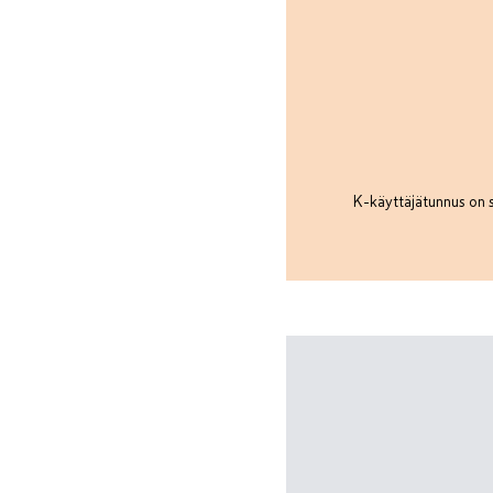
K-käyttäjätunnus on s