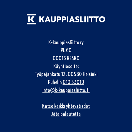
K-kauppiasliitto ry
PL 60
00016 KESKO
Käyntiosoite:
Työpajankatu 12, 00580 Helsinki
Puhelin
010 53010
info@k-kauppiasliitto.fi
Katso kaikki yhteystiedot
Jätä palautetta