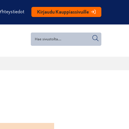
Yhteystiedot
Kirjaudu Kauppiassivuille