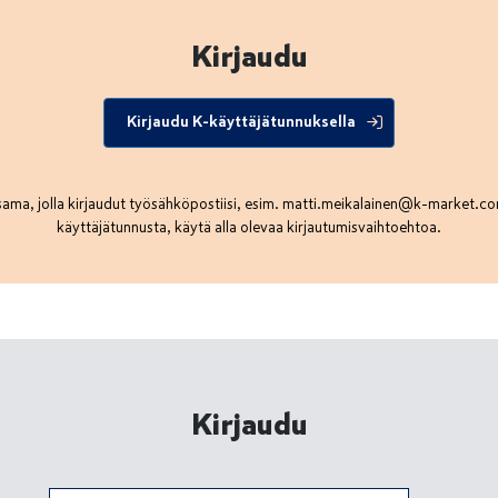
Kirjaudu
Kirjaudu K-käyttäjätunnuksella
ama, jolla kirjaudut työsähköpostiisi, esim.
matti.meikalainen@k-market.c
käyttäjätunnusta, käytä alla olevaa kirjautumisvaihtoehtoa.
Kirjaudu