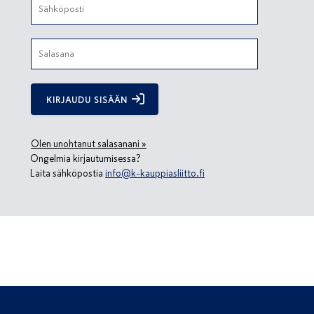
KIRJAUDU SISÄÄN
Olen unohtanut salasanani »
Ongelmia kirjautumisessa?
Laita sähköpostia
info@k-kauppiasliitto.fi