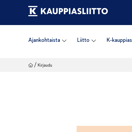
Siirry
sisältöön
Ajankohtaista
Liitto
K-kauppias
/
Kirjaudu