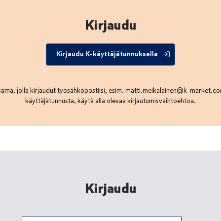
Kirjaudu
Kirjaudu K-käyttäjätunnuksella
ama, jolla kirjaudut työsähköpostiisi, esim.
matti.meikalainen@k-market.c
käyttäjätunnusta, käytä alla olevaa kirjautumisvaihtoehtoa.
Kirjaudu