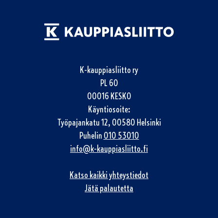
K-kauppiasliitto ry
PL 60
00016 KESKO
Käyntiosoite:
Työpajankatu 12, 00580 Helsinki
Puhelin
010 53010
info@k-kauppiasliitto.fi
Katso kaikki yhteystiedot
Jätä palautetta