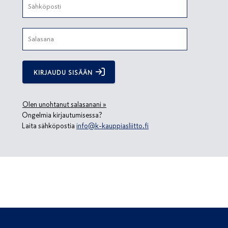
KIRJAUDU SISÄÄN
Olen unohtanut salasanani »
Ongelmia kirjautumisessa?
Laita sähköpostia
info@k-kauppiasliitto.fi