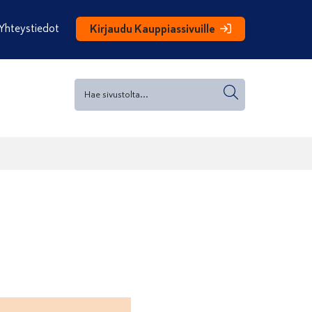
Yhteystiedot
Kirjaudu Kauppiassivuille