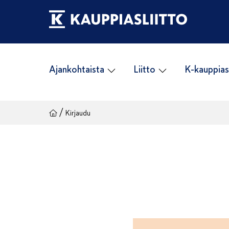
Siirry
sisältöön
Ajankohtaista
Liitto
K-kauppias
/
Kirjaudu