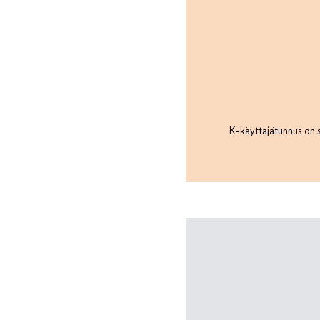
K-käyttäjätunnus on s