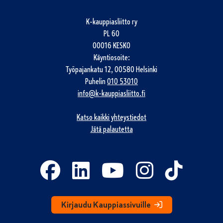
K-kauppiasliitto ry
PL 60
00016 KESKO
Käyntiosoite:
Työpajankatu 12, 00580 Helsinki
Puhelin
010 53010
info@k-kauppiasliitto.fi
Katso kaikki yhteystiedot
Jätä palautetta
Kirjaudu Kauppiassivuille