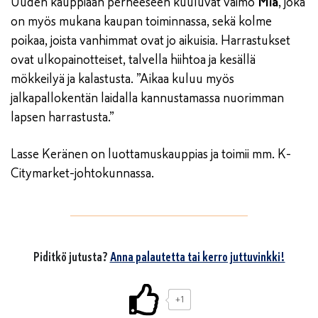
Uuden kauppiaan perheeseen kuuluvat vaimo
Mia
, joka
on myös mukana kaupan toiminnassa, sekä kolme
poikaa, joista vanhimmat ovat jo aikuisia. Harrastukset
ovat ulkopainotteiset, talvella hiihtoa ja kesällä
mökkeilyä ja kalastusta. ”Aikaa kuluu myös
jalkapallokentän laidalla kannustamassa nuorimman
lapsen harrastusta.”
Lasse Keränen on luottamuskauppias ja toimii mm. K-
Citymarket-johtokunnassa.
Piditkö jutusta?
Anna palautetta tai kerro juttuvinkki!
+1