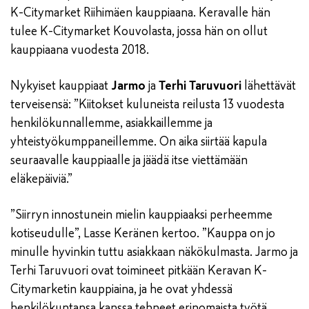
K-Citymarket Riihimäen kauppiaana. Keravalle hän
tulee K-Citymarket Kouvolasta, jossa hän on ollut
kauppiaana vuodesta 2018.
Nykyiset kauppiaat
Jarmo
ja
Terhi Taruvuori
lähettävät
terveisensä: ”Kiitokset kuluneista reilusta 13 vuodesta
henkilökunnallemme, asiakkaillemme ja
yhteistyökumppaneillemme. On aika siirtää kapula
seuraavalle kauppiaalle ja jäädä itse viettämään
eläkepäiviä.”
”Siirryn innostunein mielin kauppiaaksi perheemme
kotiseudulle”, Lasse Keränen kertoo. ”Kauppa on jo
minulle hyvinkin tuttu asiakkaan näkökulmasta. Jarmo ja
Terhi Taruvuori ovat toimineet pitkään Keravan K-
Citymarketin kauppiaina, ja he ovat yhdessä
henkilökuntansa kanssa tehneet erinomaista työtä