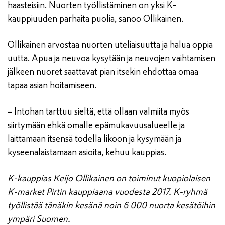
haasteisiin. Nuorten työllistäminen on yksi K-
kauppiuuden parhaita puolia, sanoo Ollikainen.
Ollikainen arvostaa nuorten uteliaisuutta ja halua oppia
uutta. Apua ja neuvoa kysytään ja neuvojen vaihtamisen
jälkeen nuoret saattavat pian itsekin ehdottaa omaa
tapaa asian hoitamiseen.
– Intohan tarttuu sieltä, että ollaan valmiita myös
siirtymään ehkä omalle epämukavuusalueelle ja
laittamaan itsensä todella likoon ja kysymään ja
kyseenalaistamaan asioita, kehuu kauppias.
K-kauppias Keijo Ollikainen on toiminut kuopiolaisen
K-market Pirtin kauppiaana vuodesta 2017. K-ryhmä
työllistää tänäkin kesänä noin 6 000 nuorta kesätöihin
ympäri Suomen.