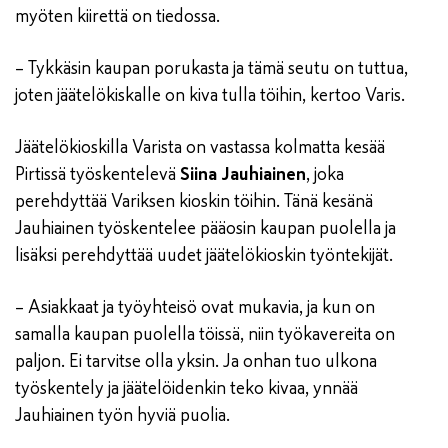
myöten kiirettä on tiedossa.
– Tykkäsin kaupan porukasta ja tämä seutu on tuttua,
joten jäätelökiskalle on kiva tulla töihin, kertoo Varis.
Jäätelökioskilla Varista on vastassa kolmatta kesää
Pirtissä työskentelevä
Siina Jauhiainen
, joka
perehdyttää Variksen kioskin töihin. Tänä kesänä
Jauhiainen työskentelee pääosin kaupan puolella ja
lisäksi perehdyttää uudet jäätelökioskin työntekijät.
– Asiakkaat ja työyhteisö ovat mukavia, ja kun on
samalla kaupan puolella töissä, niin työkavereita on
paljon. Ei tarvitse olla yksin. Ja onhan tuo ulkona
työskentely ja jäätelöidenkin teko kivaa, ynnää
Jauhiainen työn hyviä puolia.