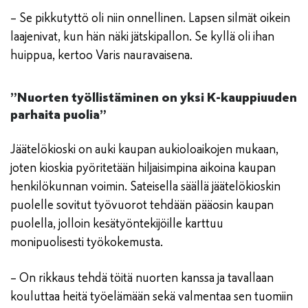
– Se pikkutyttö oli niin onnellinen. Lapsen silmät oikein
laajenivat, kun hän näki jätskipallon. Se kyllä oli ihan
huippua, kertoo Varis nauravaisena.
”Nuorten työllistäminen on yksi K-kauppiuuden
parhaita puolia”
Jäätelökioski on auki kaupan aukioloaikojen mukaan,
joten kioskia pyöritetään hiljaisimpina aikoina kaupan
henkilökunnan voimin. Sateisella säällä jäätelökioskin
puolelle sovitut työvuorot tehdään pääosin kaupan
puolella, jolloin kesätyöntekijöille karttuu
monipuolisesti työkokemusta.
– On rikkaus tehdä töitä nuorten kanssa ja tavallaan
kouluttaa heitä työelämään sekä valmentaa sen tuomiin