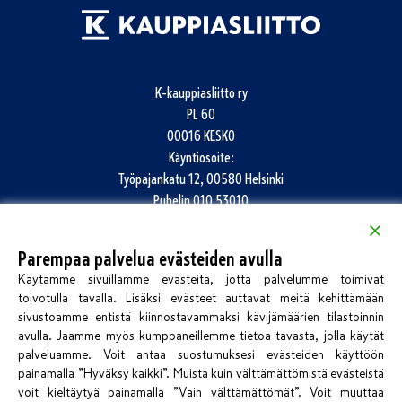
K-kauppiasliitto ry
PL 60
00016 KESKO
Käyntiosoite:
Työpajankatu 12, 00580 Helsinki
Puhelin
010 53010
info@k-kauppiasliitto.fi
Parempaa palvelua evästeiden avulla
Katso kaikki yhteystiedot
Käytämme sivuillamme evästeitä, jotta palvelumme toimivat
Jätä palautetta
toivotulla tavalla. Lisäksi evästeet auttavat meitä kehittämään
sivustoamme entistä kiinnostavammaksi kävijämäärien tilastoinnin
avulla. Jaamme myös kumppaneillemme tietoa tavasta, jolla käytät
palveluamme. Voit antaa suostumuksesi evästeiden käyttöön
painamalla ”Hyväksy kaikki”. Muista kuin välttämättömistä evästeistä
voit kieltäytyä painamalla ”Vain välttämättömät”. Voit muuttaa