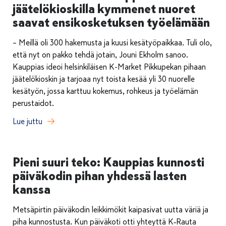
jäätelökioskilla kymmenet nuoret
saavat ensikosketuksen työelämään
– Meillä oli 300 hakemusta ja kuusi kesätyöpaikkaa. Tuli olo,
että nyt on pakko tehdä jotain, Jouni Ekholm sanoo.
Kauppias ideoi helsinkiläisen K-Market Pikkupekan pihaan
jäätelökioskin ja tarjoaa nyt toista kesää yli 30 nuorelle
kesätyön, jossa karttuu kokemus, rohkeus ja työelämän
perustaidot.
Lue juttu
Pieni suuri teko: Kauppias kunnosti
päiväkodin pihan yhdessä lasten
kanssa
Metsäpirtin päiväkodin leikkimökit kaipasivat uutta väriä ja
piha kunnostusta. Kun päiväkoti otti yhteyttä K‑Rauta