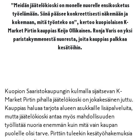
”Meidän jäätelökioski on monelle nuorelle ensikosketus
työelämään. Siinä pääsee konkreettisesti näkemään ja
kokemaan, mitä työnteko on”, kertoo kuopiolaisen K-
Market Pirtin kauppias Keijo Ollikainen. Ronja Varis on yksi
paristakymmenestä nuoresta, joita kauppias palkkaa
kesätöihin.
Kuopion Saaristokaupungin kulmalla sijaitsevan K-
Market Pirtin pihalla jäätelökioski on jokakesäinen juttu.
Kauppias haluaa tarjota alueen asukkaille lisäpalveluita,
mutta jäätelökioski antaa myös mahdollisuuden
työllistää nuoria enemmän kuin mitä vain kaupan
puolelle olisi tarve. Pirttiin tuleekin kesätyöhakemuksia