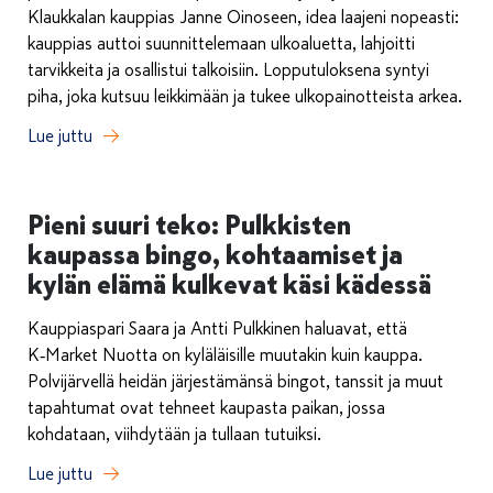
Klaukkalan kauppias Janne Oinoseen, idea laajeni nopeasti:
kauppias auttoi suunnittelemaan ulkoaluetta, lahjoitti
tarvikkeita ja osallistui talkoisiin. Lopputuloksena syntyi
piha, joka kutsuu leikkimään ja tukee ulkopainotteista arkea.
Lue juttu
Pieni suuri teko: Pulkkisten
kaupassa bingo, kohtaamiset ja
kylän elämä kulkevat käsi kädessä
Kauppiaspari Saara ja Antti Pulkkinen haluavat, että
K‑Market Nuotta on kyläläisille muutakin kuin kauppa.
Polvijärvellä heidän järjestämänsä bingot, tanssit ja muut
tapahtumat ovat tehneet kaupasta paikan, jossa
kohdataan, viihdytään ja tullaan tutuiksi.
Lue juttu