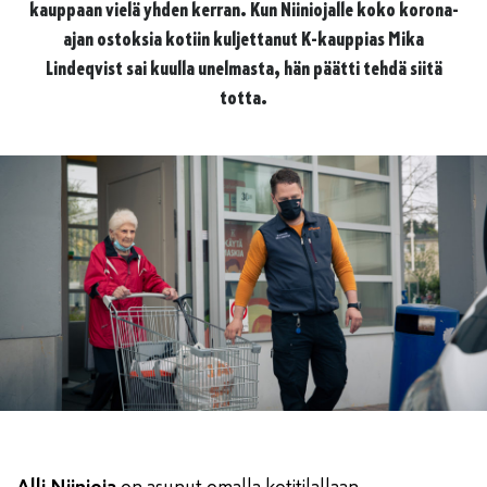
kauppaan vielä yhden kerran. Kun Niiniojalle koko korona-
ajan ostoksia kotiin kuljettanut K-kauppias Mika
Lindeqvist sai kuulla unelmasta, hän päätti tehdä siitä
totta.