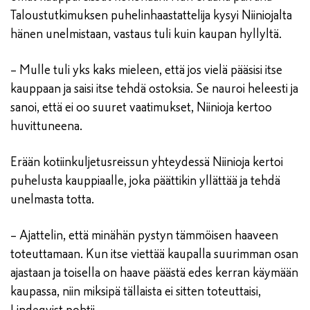
Taloustutkimuksen puhelinhaastattelija kysyi Niiniojalta
hänen unelmistaan, vastaus tuli kuin kaupan hyllyltä.
– Mulle tuli yks kaks mieleen, että jos vielä pääsisi itse
kauppaan ja saisi itse tehdä ostoksia. Se nauroi heleesti ja
sanoi, että ei oo suuret vaatimukset, Niinioja kertoo
huvittuneena.
Erään kotiinkuljetusreissun yhteydessä Niinioja kertoi
puhelusta kauppiaalle, joka päättikin yllättää ja tehdä
unelmasta totta.
– Ajattelin, että minähän pystyn tämmöisen haaveen
toteuttamaan. Kun itse viettää kaupalla suurimman osan
ajastaan ja toisella on haave päästä edes kerran käymään
kaupassa, niin miksipä tällaista ei sitten toteuttaisi,