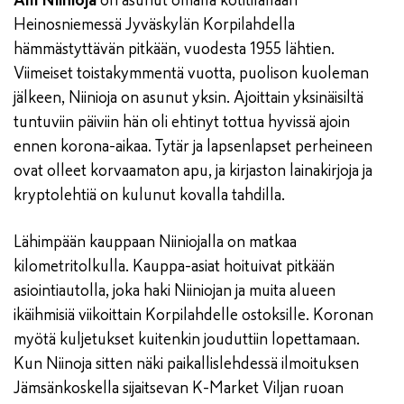
Alli Niinioja
on asunut omalla kotitilallaan
Heinosniemessä Jyväskylän Korpilahdella
hämmästyttävän pitkään, vuodesta 1955 lähtien.
Viimeiset toistakymmentä vuotta, puolison kuoleman
jälkeen, Niinioja on asunut yksin. Ajoittain yksinäisiltä
tuntuviin päiviin hän oli ehtinyt tottua hyvissä ajoin
ennen korona-aikaa. Tytär ja lapsenlapset perheineen
ovat olleet korvaamaton apu, ja kirjaston lainakirjoja ja
kryptolehtiä on kulunut kovalla tahdilla.
Lähimpään kauppaan Niiniojalla on matkaa
kilometritolkulla. Kauppa-asiat hoituivat pitkään
asiointiautolla, joka haki Niiniojan ja muita alueen
ikäihmisiä viikoittain Korpilahdelle ostoksille. Koronan
myötä kuljetukset kuitenkin jouduttiin lopettamaan.
Kun Niinoja sitten näki paikallislehdessä ilmoituksen
Jämsänkoskella sijaitsevan K-Market Viljan ruoan