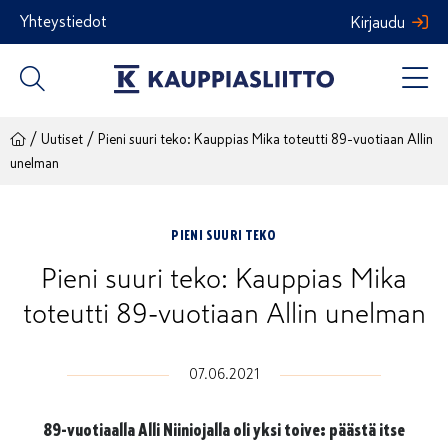
Siirry
Yhteystiedot
Kirjaudu
sisältöön
/
/
Uutiset
Pieni suuri teko: Kauppias Mika toteutti 89-vuotiaan Allin
unelman
PIENI SUURI TEKO
Pieni suuri teko: Kauppias Mika
toteutti 89-vuotiaan Allin unelman
07.06.2021
89-vuotiaalla Alli Niiniojalla oli yksi toive: päästä itse