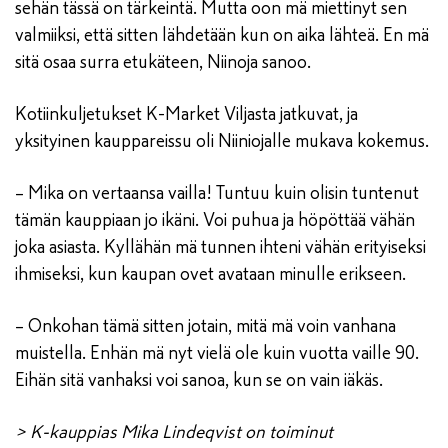
sehän tässä on tärkeintä. Mutta oon mä miettinyt sen
valmiiksi, että sitten lähdetään kun on aika lähteä. En mä
sitä osaa surra etukäteen, Niinoja sanoo.
Kotiinkuljetukset K-Market Viljasta jatkuvat, ja
yksityinen kauppareissu oli Niiniojalle mukava kokemus.
– Mika on vertaansa vailla! Tuntuu kuin olisin tuntenut
tämän kauppiaan jo ikäni. Voi puhua ja höpöttää vähän
joka asiasta. Kyllähän mä tunnen ihteni vähän erityiseksi
ihmiseksi, kun kaupan ovet avataan minulle erikseen.
– Onkohan tämä sitten jotain, mitä mä voin vanhana
muistella. Enhän mä nyt vielä ole kuin vuotta vaille 90.
Eihän sitä vanhaksi voi sanoa, kun se on vain iäkäs.
> K-kauppias Mika Lindeqvist on toiminut