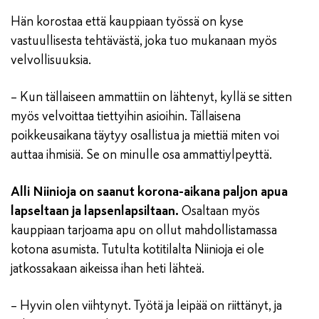
Hän korostaa että kauppiaan työssä on kyse
vastuullisesta tehtävästä, joka tuo mukanaan myös
velvollisuuksia.
– Kun tällaiseen ammattiin on lähtenyt, kyllä se sitten
myös velvoittaa tiettyihin asioihin. Tällaisena
poikkeusaikana täytyy osallistua ja miettiä miten voi
auttaa ihmisiä. Se on minulle osa ammattiylpeyttä.
Alli Niinioja on saanut korona-aikana paljon apua
lapseltaan ja lapsenlapsiltaan.
Osaltaan myös
kauppiaan tarjoama apu on ollut mahdollistamassa
kotona asumista. Tutulta kotitilalta Niinioja ei ole
jatkossakaan aikeissa ihan heti lähteä.
– Hyvin olen viihtynyt. Työtä ja leipää on riittänyt, ja