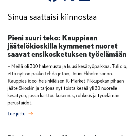
Sinua saattaisi kiinnostaa
Pieni suuri teko: Kauppiaan
jäätelökioskilla kymmenet nuoret
saavat ensikosketuksen työelämään
– Meillä oli 300 hakemusta ja kuusi kesätyöpaikkaa. Tuli olo,
että nyt on pakko tehdä jotain, Jouni Ekholm sanoo.
Kauppias ideoi helsinkiläisen K-Market Pikkupekan pihaan
jäätelökioskin ja tarjoaa nyt toista kesää yli 30 nuorelle
kesätyön, jossa karttuu kokemus, rohkeus ja työelämän
perustaidot.
Lue juttu