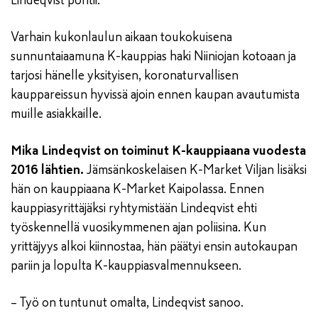
Lindeqvist pohtii.
Varhain kukonlaulun aikaan toukokuisena
sunnuntaiaamuna K-kauppias haki Niiniojan kotoaan ja
tarjosi hänelle yksityisen, koronaturvallisen
kauppareissun hyvissä ajoin ennen kaupan avautumista
muille asiakkaille.
Mika Lindeqvist on toiminut K-kauppiaana vuodesta
2016 lähtien.
Jämsänkoskelaisen K-Market Viljan lisäksi
hän on kauppiaana K-Market Kaipolassa. Ennen
kauppiasyrittäjäksi ryhtymistään Lindeqvist ehti
työskennellä vuosikymmenen ajan poliisina. Kun
yrittäjyys alkoi kiinnostaa, hän päätyi ensin autokaupan
pariin ja lopulta K-kauppiasvalmennukseen.
– Työ on tuntunut omalta, Lindeqvist sanoo.