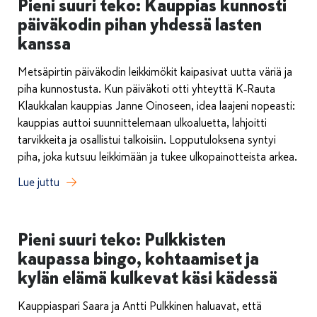
Pieni suuri teko: Kauppias kunnosti
päiväkodin pihan yhdessä lasten
kanssa
Metsäpirtin päiväkodin leikkimökit kaipasivat uutta väriä ja
piha kunnostusta. Kun päiväkoti otti yhteyttä K‑Rauta
Klaukkalan kauppias Janne Oinoseen, idea laajeni nopeasti:
kauppias auttoi suunnittelemaan ulkoaluetta, lahjoitti
tarvikkeita ja osallistui talkoisiin. Lopputuloksena syntyi
piha, joka kutsuu leikkimään ja tukee ulkopainotteista arkea.
Lue juttu
Pieni suuri teko: Pulkkisten
kaupassa bingo, kohtaamiset ja
kylän elämä kulkevat käsi kädessä
Kauppiaspari Saara ja Antti Pulkkinen haluavat, että