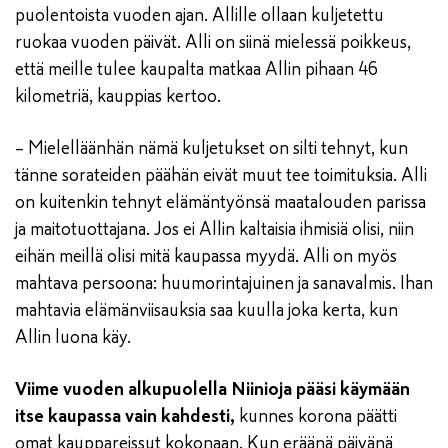
puolentoista vuoden ajan. Allille ollaan kuljetettu
ruokaa vuoden päivät. Alli on siinä mielessä poikkeus,
että meille tulee kaupalta matkaa Allin pihaan 46
kilometriä, kauppias kertoo.
– Mielelläänhän nämä kuljetukset on silti tehnyt, kun
tänne sorateiden päähän eivät muut tee toimituksia. Alli
on kuitenkin tehnyt elämäntyönsä maatalouden parissa
ja maitotuottajana. Jos ei Allin kaltaisia ihmisiä olisi, niin
eihän meillä olisi mitä kaupassa myydä. Alli on myös
mahtava persoona: huumorintajuinen ja sanavalmis. Ihan
mahtavia elämänviisauksia saa kuulla joka kerta, kun
Allin luona käy.
Viime vuoden alkupuolella Niinioja pääsi käymään
itse kaupassa vain kahdesti,
kunnes korona päätti
omat kauppareissut kokonaan. Kun eräänä päivänä