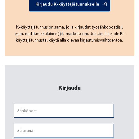
Kirjaudu K-käyttäjätunnuksella
K-käyttäjätunnus on sama, jolla kirjaudut työsähköpostiisi,
esim.
matti.meikalainen@k-market.com
. Jos sinulla ei ole K-
käyttäjätunnusta, käytä alla olevaa kirjautumisvaihtoehtoa.
Kirjaudu