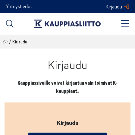
Siirry
Yhteystiedot
Kirjaudu
sisältöön
/
Kirjaudu
Kirjaudu
Kauppiassivuille voivat kirjautua vain toimivat K-
kauppiaat.
Kirjaudu