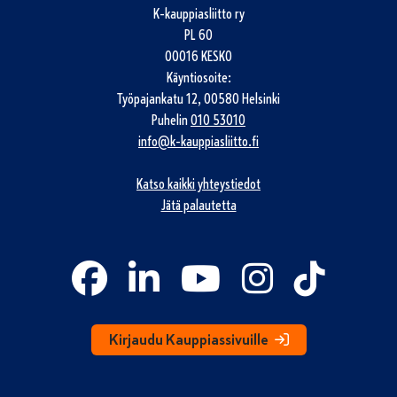
K-kauppiasliitto ry
PL 60
00016 KESKO
Käyntiosoite:
Työpajankatu 12, 00580 Helsinki
Puhelin
010 53010
info@k-kauppiasliitto.fi
Katso kaikki yhteystiedot
Jätä palautetta
Kirjaudu Kauppiassivuille