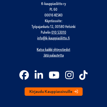
K-kauppiasliitto ry
PL 60
00016 KESKO
Käyntiosoite:
Työpajankatu 12, 00580 Helsinki
Puhelin
010 53010
info@k-kauppiasliitto.fi
Katso kaikki yhteystiedot
Jätä palautetta
Kirjaudu Kauppiassivuille