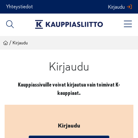
Siirry
Yhteystiedot
Kirjaudu
sisältöön
/
Kirjaudu
Kirjaudu
Kauppiassivuille voivat kirjautua vain toimivat K-
kauppiaat.
Kirjaudu