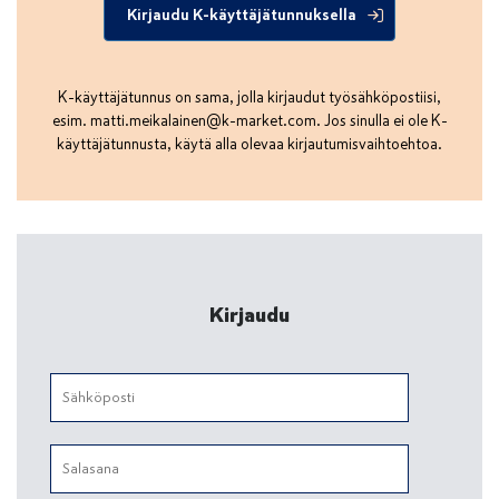
Kirjaudu K-käyttäjätunnuksella
K-käyttäjätunnus on sama, jolla kirjaudut työsähköpostiisi,
esim.
matti.meikalainen@k-market.com
. Jos sinulla ei ole K-
käyttäjätunnusta, käytä alla olevaa kirjautumisvaihtoehtoa.
Kirjaudu