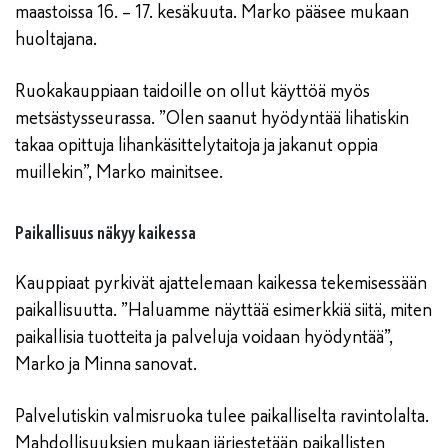
maastoissa 16. – 17. kesäkuuta. Marko pääsee mukaan
huoltajana.
Ruokakauppiaan taidoille on ollut käyttöä myös
metsästysseurassa. ”Olen saanut hyödyntää lihatiskin
takaa opittuja lihankäsittelytaitoja ja jakanut oppia
muillekin”, Marko mainitsee.
Paikallisuus näkyy kaikessa
Kauppiaat pyrkivät ajattelemaan kaikessa tekemisessään
paikallisuutta. ”Haluamme näyttää esimerkkiä siitä, miten
paikallisia tuotteita ja palveluja voidaan hyödyntää”,
Marko ja Minna sanovat.
Palvelutiskin valmisruoka tulee paikalliselta ravintolalta.
Mahdollisuuksien mukaan järjestetään paikallisten