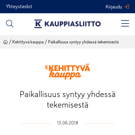
Siirry
Yhteystiedot
Kirjaudu
sisältöön
/
/
Kehittyvä kauppa
Paikallisuus syntyy yhdessä tekemisestä
Paikallisuus syntyy yhdessä
tekemisestä
13.06.2018