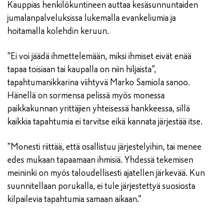
Kauppias henkilökuntineen auttaa kesäsunnuntaiden
jumalanpalveluksissa lukemalla evankeliumia ja
hoitamalla kolehdin keruun.
”Ei voi jäädä ihmettelemään, miksi ihmiset eivät enää
tapaa toisiaan tai kaupalla on niin hiljaista”,
tapahtumanikkarina viihtyvä Marko Samiola sanoo.
Hänellä on sormensa pelissä myös monessa
paikkakunnan yrittäjien yhteisessä hankkeessa, sillä
kaikkia tapahtumia ei tarvitse eikä kannata järjestää itse.
”Monesti riittää, että osallistuu järjestelyihin, tai menee
edes mukaan tapaamaan ihmisiä. Yhdessä tekemisen
meininki on myös taloudellisesti ajatellen järkevää. Kun
suunnitellaan porukalla, ei tule järjestettyä suosiosta
kilpailevia tapahtumia samaan aikaan.”