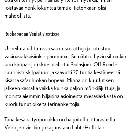
loistavaa henkilökuntaa tämä ei tietenkään olisi
mahdollista.”
Ruokapadan Venlat viestissä
Urheilutapahtumissa saa uusia tuttuja ja tutustuu
vakioasiakkaisiinkin paremmin. Se nähtiin hyvin silloinkin,
kun kaupan joukkue osallistui Padasjoen Off Road -
suunnistuskilpailuun ja saavutti 20 tuntia kestäneessä
kisassa safariluokan hopeaa. Minna on kuullut sen
jälkeen kassalla vaikka kuinka paljon mönkijäjuttuja, ja
monista aiemmin hiljaisina asioineista miesasiakkaista on
kuoriutunut oikeita tarinankertojia.
Tänä kesänä työporukka on harjoitellut iltarasteilla
Venlojen viestiin, joka juostaan Lahti-Hollolan