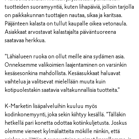
tuotteiden suoramyyntiä, kuten lihapäiviä, jolloin tarjolla
on paikkakunnan tuottajien nautaa, sikaa ja karitsaa.
Päijänteen kalasta on tullut kaupalle oikea vetonaula.
Asiakkaat arvostavat kalastajalta päiväntuoreena
saatavaa herkkua.
”Lähialueen ruoka on ollut meille aina sydämen asia.
Onneksemme valikoimien laajentaminen on varsinkin
kesäsesonkina mahdollista. Kesäasukkaat haluavat
vaihtelua ja valitsevat mielellään muuta kuin
kotipuolestakin saatavia valtakunnallisia tuotteita.”
K-Marketin lisäpalveluihin kuuluu myös
kodinkonemyynti, joka sekin kiihtyy kesällä. ”Tälläkin
hetkellä pari konetta odottaa kotiinkuljetusta. Joskus
olemme vieneet kylmälaitteita mökille niinkin, että