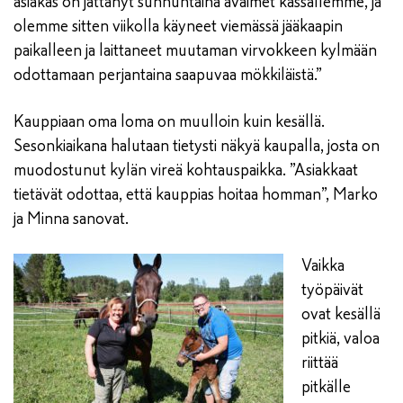
asiakas on jättänyt sunnuntaina avaimet kassallemme, ja
olemme sitten viikolla käyneet viemässä jääkaapin
paikalleen ja laittaneet muutaman virvokkeen kylmään
odottamaan perjantaina saapuvaa mökkiläistä.”
Kauppiaan oma loma on muulloin kuin kesällä.
Sesonkiaikana halutaan tietysti näkyä kaupalla, josta on
muodostunut kylän vireä kohtauspaikka. ”Asiakkaat
tietävät odottaa, että kauppias hoitaa homman”, Marko
ja Minna sanovat.
Vaikka
työpäivät
ovat kesällä
pitkiä, valoa
riittää
pitkälle