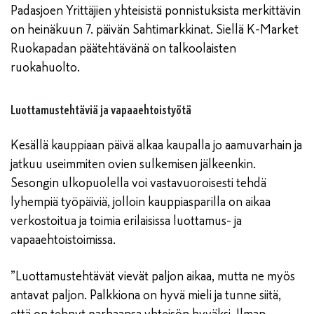
Padasjoen Yrittäjien yhteisistä ponnistuksista merkittävin
on heinäkuun 7. päivän Sahtimarkkinat. Siellä K-Market
Ruokapadan päätehtävänä on talkoolaisten
ruokahuolto.
Luottamustehtäviä ja vapaaehtoistyötä
Kesällä kauppiaan päivä alkaa kaupalla jo aamuvarhain ja
jatkuu useimmiten ovien sulkemisen jälkeenkin.
Sesongin ulkopuolella voi vastavuoroisesti tehdä
lyhempiä työpäiviä, jolloin kauppiasparilla on aikaa
verkostoitua ja toimia erilaisissa luottamus- ja
vapaaehtoistoimissa.
”Luottamustehtävät vievät paljon aikaa, mutta ne myös
antavat paljon. Palkkiona on hyvä mieli ja tunne siitä,
että on tehnyt parhaansa yhteisön hyväksi. Ilman