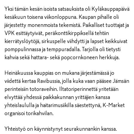
Yksi tämän kesän isoista satsauksista oli Kyläkauppapäivä
kesäkuun toisena viikonloppuna. Kaupan pihalle oli
järjestetty monenmoista tekemistä. Paikalliset tuottajat ja
VPK esittäytyivät, peräkonttikirppiksellä tehtiin
kierrätyslöytöjä, sirkuspelle viihdytti ja lapset keikkuivat
pomppulinnassa ja temppuradalla. Tarjolla oli tietysti
kahvia sekä hattara- sekä popcornkoneen herkkuja.
Heinäkuussa kauppias on mukana järjestämässä jo
viidettä kertaa Ravibussia, jolla kuka vaan pääsee Jämsän
perinteisiin totoraveihin. Iltatoriperinnettä yritetään
elvyttää yhdessä paikkakunnan yrittäjien kanssa
yhteislaululla ja haitarimusiikilla säestettynä, K-Market
organisoi torikahvilan.
Yhteistyö on käynnistynyt seurakunnankin kanssa.