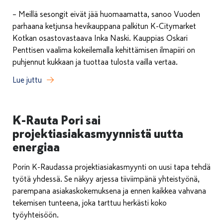
– Meillä sesongit eivät jää huomaamatta, sanoo Vuoden
parhaana ketjunsa hevikauppana palkitun K-Citymarket
Kotkan osastovastaava Inka Naski. Kauppias Oskari
Penttisen vaalima kokeilemalla kehittämisen ilmapiiri on
puhjennut kukkaan ja tuottaa tulosta vailla vertaa.
Lue juttu
K-Rauta Pori sai
projektiasiakasmyynnistä uutta
energiaa
Porin K-Raudassa projektiasiakasmyynti on uusi tapa tehdä
työtä yhdessä. Se näkyy arjessa tiiviimpänä yhteistyönä,
parempana asiakaskokemuksena ja ennen kaikkea vahvana
tekemisen tunteena, joka tarttuu herkästi koko
työyhteisöön.