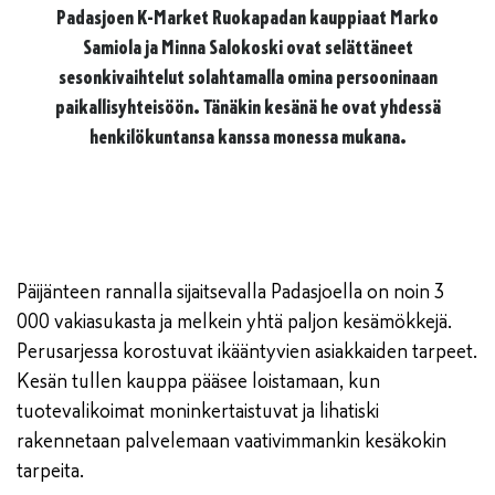
Padasjoen K-Market Ruokapadan kauppiaat Marko
Samiola ja Minna Salokoski ovat selättäneet
sesonkivaihtelut solahtamalla omina persooninaan
paikallisyhteisöön. Tänäkin kesänä he ovat yhdessä
henkilökuntansa kanssa monessa mukana.
Päijänteen rannalla sijaitsevalla Padasjoella on noin 3
000 vakiasukasta ja melkein yhtä paljon kesämökkejä.
Perusarjessa korostuvat ikääntyvien asiakkaiden tarpeet.
Kesän tullen kauppa pääsee loistamaan, kun
tuotevalikoimat moninkertaistuvat ja lihatiski
rakennetaan palvelemaan vaativimmankin kesäkokin
tarpeita.