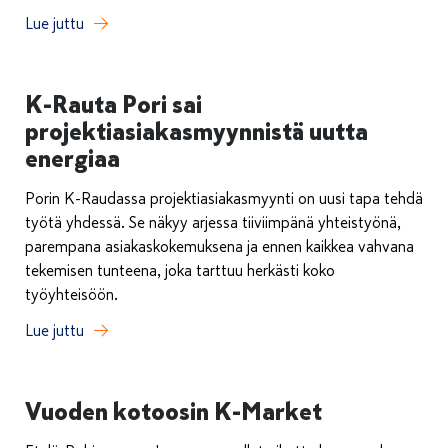
Lue juttu
K-Rauta Pori sai
projektiasiakasmyynnistä uutta
energiaa
Porin K-Raudassa projektiasiakasmyynti on uusi tapa tehdä
työtä yhdessä. Se näkyy arjessa tiiviimpänä yhteistyönä,
parempana asiakaskokemuksena ja ennen kaikkea vahvana
tekemisen tunteena, joka tarttuu herkästi koko
työyhteisöön.
Lue juttu
Vuoden kotoosin K-Market