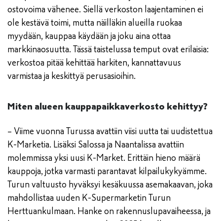
ostovoima vähenee. Siellä verkoston laajentaminen ei
ole kestävä toimi, mutta näilläkin alueilla ruokaa
myydään, kauppaa käydään ja joku aina ottaa
markkinaosuutta. Tässä taistelussa temput ovat erilaisia:
verkostoa pitää kehittää harkiten, kannattavuus
varmistaa ja keskittyä perusasioihin.
Miten alueen kauppapaikkaverkosto kehittyy?
– Viime vuonna Turussa avattiin viisi uutta tai uudistettua
K-Marketia. Lisäksi Salossa ja Naantalissa avattiin
molemmissa yksi uusi K-Market. Erittäin hieno määrä
kauppoja, jotka varmasti parantavat kilpailukykyämme.
Turun valtuusto hyväksyi kesäkuussa asemakaavan, joka
mahdollistaa uuden K-Supermarketin Turun
Herttuankulmaan. Hanke on rakennuslupavaiheessa, ja