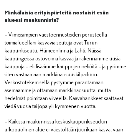
Minkälaisia erityispiirteitä nostaisit esiin
alueesi maakunnista?
– Viimeisimpien väestöennusteiden perusteella
toimialueellani kasvavia seutuja ovat Turun
kaupunkiseutu, Hämeenlinna ja Lahti. Näissä
kaupungeissa ostovoima kasvaa ja rakennamme uusia
kauppoja – eli lisäämme kauppojen neliöitä – ja pyrimme
siten vastaamaan markkinaosuuskilpailuun.
Verkostotekemisellä pystymme parantamaan
asemaamme ja ottamaan markkinaosuutta, mutta
hedelmät poimitaan viiveellä. Kaavahankkeet saattavat
viedä vuosia tai jopa yli kymmenen vuotta.
– Kaikissa maakunnissa keskuskaupunkiseudun
ulkopuolinen alue ei väestöltään juurikaan kasva, vaan