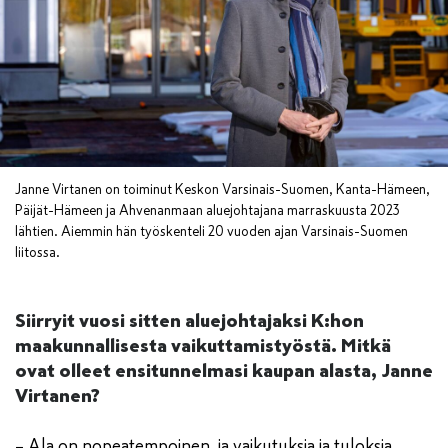
Janne Virtanen on toiminut Keskon Varsinais-Suomen, Kanta-Hämeen,
Päijät-Hämeen ja Ahvenanmaan aluejohtajana marraskuusta 2023
lähtien. Aiemmin hän työskenteli 20 vuoden ajan Varsinais-Suomen
liitossa.
Siirryit vuosi sitten aluejohtajaksi K:hon
maakunnallisesta vaikuttamistyöstä. Mitkä
ovat olleet ensitunnelmasi kaupan alasta, Janne
Virtanen?
– Ala on nopeatempoinen, ja vaikutuksia ja tuloksia