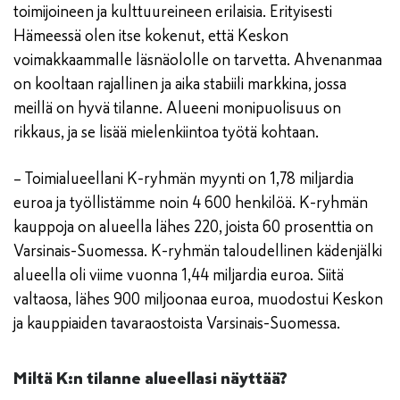
toimijoineen ja kulttuureineen erilaisia. Erityisesti
Hämeessä olen itse kokenut, että Keskon
voimakkaammalle läsnäololle on tarvetta. Ahvenanmaa
on kooltaan rajallinen ja aika stabiili markkina, jossa
meillä on hyvä tilanne. Alueeni monipuolisuus on
rikkaus, ja se lisää mielenkiintoa työtä kohtaan.
– Toimialueellani K-ryhmän myynti on 1,78 miljardia
euroa ja työllistämme noin 4 600 henkilöä. K-ryhmän
kauppoja on alueella lähes 220, joista 60 prosenttia on
Varsinais-Suomessa. K-ryhmän taloudellinen kädenjälki
alueella oli viime vuonna 1,44 miljardia euroa. Siitä
valtaosa, lähes 900 miljoonaa euroa, muodostui Keskon
ja kauppiaiden tavaraostoista Varsinais-Suomessa.
Miltä K:n tilanne alueellasi näyttää?