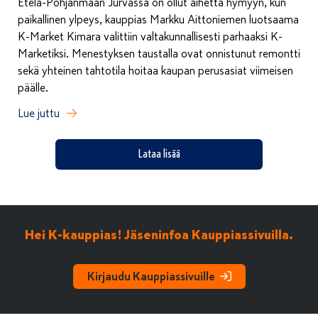
Etelä-Pohjanmaan Jurvassa on ollut aihetta hymyyn, kun
paikallinen ylpeys, kauppias Markku Aittoniemen luotsaama
K-Market Kimara valittiin valtakunnallisesti parhaaksi K-
Marketiksi. Menestyksen taustalla ovat onnistunut remontti
sekä yhteinen tahtotila hoitaa kaupan perusasiat viimeisen
päälle.
Lue juttu
Lataa lisää
Hei K-kauppias! Jäseninfoa Kauppiassivuilla.
Kirjaudu Kauppiassivuille