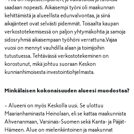
saadaan nopeasti. Aikaisempi työni oli maakunnan
kehittämistä ja alueellista edunvalvontaa, ja siinä
aikajänteet ovat selvästi pidemmät. Toisaalta kaupan
verkostotekemisessä on paljon yhtymäkohtia ja samoja
sidosryhmiä aikaisempaan työhöni verrattuna.Vajaa
vuosi on mennyt vauhdilla alaan ja toimijoihin
tutustuessa. Tehtävässä verkostotekeminen on
korostunut, mikä johtuu suoraan Keskon
kunnianhimoisesta investointiohjelmasta.
Minkälaisen kokonaisuuden alueesi muodostaa?
– Alueeni on myös Keskolla uusi. Se ulottuu
Maarianhaminasta Heinolaan, eli se kattaa maakunnista
Ahvenanmaan, Varsinais-Suomen sekä Kanta- ja Päijät-
Hämeen. Alue on mielenkiintoinen ja maakunnat