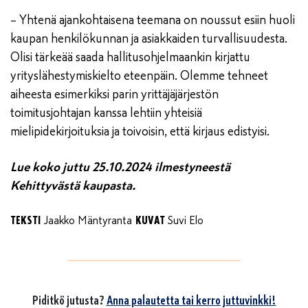
– Yhtenä ajankohtaisena teemana on noussut esiin huoli
kaupan henkilökunnan ja asiakkaiden turvallisuudesta.
Olisi tärkeää saada hallitusohjelmaankin kirjattu
yrityslähestymiskielto eteenpäin. Olemme tehneet
aiheesta esimerkiksi parin yrittäjäjärjestön
toimitusjohtajan kanssa lehtiin yhteisiä
mielipidekirjoituksia ja toivoisin, että kirjaus edistyisi.
Lue koko juttu 25.10.2024 ilmestyneestä
Kehittyvästä kaupasta.
TEKSTI
KUVAT
Jaakko Mäntyranta
Suvi Elo
Piditkö jutusta?
Anna palautetta tai kerro juttuvinkki!