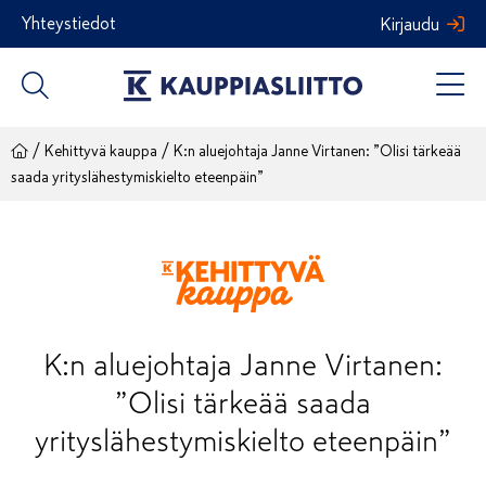
Siirry
Yhteystiedot
Kirjaudu
sisältöön
/
/
Kehittyvä kauppa
K:n aluejohtaja Janne Virtanen: ”Olisi tärkeää
saada yrityslähestymiskielto eteenpäin”
K:n aluejohtaja Janne Virtanen:
”Olisi tärkeää saada
yrityslähestymiskielto eteenpäin”