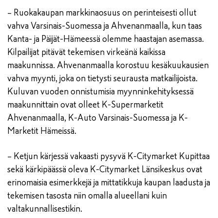
– Ruokakaupan markkinaosuus on perinteisesti ollut
vahva Varsinais-Suomessa ja Ahvenanmaalla, kun taas
Kanta- ja Päijät-Hämeessä olemme haastajan asemassa.
Kilpailijat pitävät tekemisen virkeänä kaikissa
maakunnissa. Ahvenanmaalla korostuu kesäkuukausien
vahva myynti, joka on tietysti seurausta matkailijoista.
Kuluvan vuoden onnistumisia myynninkehityksessä
maakunnittain ovat olleet K-Supermarketit
Ahvenanmaalla, K-Auto Varsinais-Suomessa ja K-
Marketit Hämeissä.
– Ketjun kärjessä vakaasti pysyvä K-Citymarket Kupittaa
sekä kärkipäässä oleva K-Citymarket Länsikeskus ovat
erinomaisia esimerkkejä ja mittatikkuja kaupan laadusta ja
tekemisen tasosta niin omalla alueellani kuin
valtakunnallisestikin.