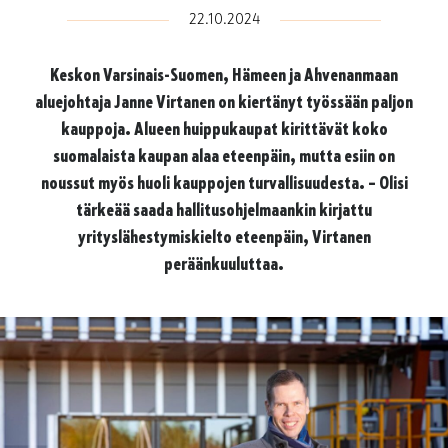
22.10.2024
Keskon Varsinais-Suomen, Hämeen ja Ahvenanmaan
aluejohtaja Janne Virtanen on kiertänyt työssään paljon
kauppoja. Alueen huippukaupat kirittävät koko
suomalaista kaupan alaa eteenpäin, mutta esiin on
noussut myös huoli kauppojen turvallisuudesta. – Olisi
tärkeää saada hallitusohjelmaankin kirjattu
yrityslähestymiskielto eteenpäin, Virtanen
peräänkuuluttaa.