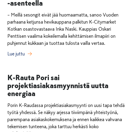
-asenteella
– Meillä sesongit eivät jää huomaamatta, sanoo Vuoden
parhaana ketjunsa hevikauppana palkitun K-Citymarket
Kotkan osastovastaava Inka Naski. Kauppias Oskari
Penttisen vaalima kokeilemalla kehittämisen ilmapiiri on
puhjennut kukkaan ja tuottaa tulosta vailla vertaa.
Lue juttu
K-Rauta Pori sai
projektiasiakasmyynnistä uutta
energiaa
Porin K-Raudassa projektiasiakasmyynti on uusi tapa tehdä
työtä yhdessä. Se näkyy arjessa tiiviimpänä yhteistyönä,
parempana asiakaskokemuksena ja ennen kaikkea vahvana
tekemisen tunteena, joka tarttuu herkästi koko