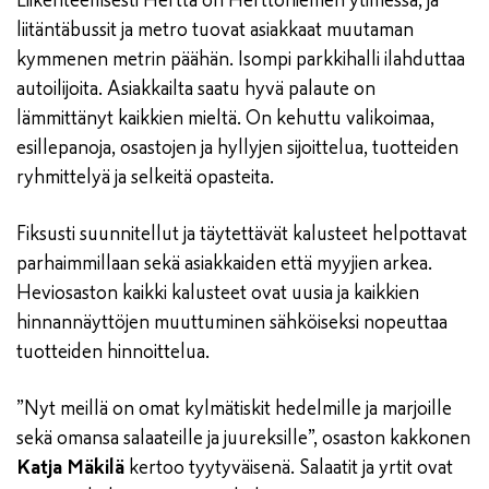
liitäntäbussit ja metro tuovat asiakkaat muutaman
kymmenen metrin päähän. Isompi parkkihalli ilahduttaa
autoilijoita. Asiakkailta saatu hyvä palaute on
lämmittänyt kaikkien mieltä. On kehuttu valikoimaa,
esillepanoja, osastojen ja hyllyjen sijoittelua, tuotteiden
ryhmittelyä ja selkeitä opasteita.
Fiksusti suunnitellut ja täytettävät kalusteet helpottavat
parhaimmillaan sekä asiakkaiden että myyjien arkea.
Heviosaston kaikki kalusteet ovat uusia ja kaikkien
hinnannäyttöjen muuttuminen sähköiseksi nopeuttaa
tuotteiden hinnoittelua.
”Nyt meillä on omat kylmätiskit hedelmille ja marjoille
sekä omansa salaateille ja juureksille”, osaston kakkonen
Katja Mäkilä
kertoo tyytyväisenä. Salaatit ja yrtit ovat