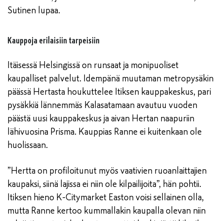
Sutinen lupaa.
Kauppoja erilaisiin tarpeisiin
Itäisessä Helsingissä on runsaat ja monipuoliset
kaupalliset palvelut. Idempänä muutaman metropysäkin
päässä Hertasta houkuttelee Itiksen kauppakeskus, pari
pysäkkiä lännemmäs Kalasatamaan avautuu vuoden
päästä uusi kauppakeskus ja aivan Hertan naapuriin
lähivuosina Prisma. Kauppias Ranne ei kuitenkaan ole
huolissaan.
”Hertta on profiloitunut myös vaativien ruoanlaittajien
kaupaksi, siinä lajissa ei niin ole kilpailijoita”, hän pohtii.
Itiksen hieno K-Citymarket Easton voisi sellainen olla,
mutta Ranne kertoo kummallakin kaupalla olevan niin