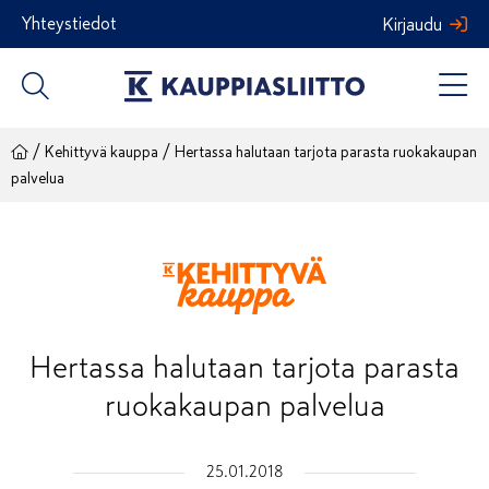
Siirry
Yhteystiedot
Kirjaudu
sisältöön
/
/
Kehittyvä kauppa
Hertassa halutaan tarjota parasta ruokakaupan
palvelua
Hertassa halutaan tarjota parasta
ruokakaupan palvelua
25.01.2018