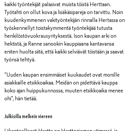
kaikki työntekijät palasivat muista töistä Herttaan.
Työtahti on ollut kova ja lisäkäsipareja on tarvittu. Noin
kuudenkymmenen vakityöntekijän rinnalla Hertassa on
työskennellyt toistakymmentä työntekijää tutusta
henkilöstövuokrausyrityksestä. Ison kaupan arki on
hektistä, ja Ranne sanookin kauppiaana kantavansa
eniten huolta siitä, että kaikki selviävät töistään ja saavat
työnsä tehtyä.
”Uuden kaupan ensimmäiset kuukaudet ovat monille
asiakkaille etsikkoaikaa. Meidän on pidettävä kauppa
koko ajan huippukunnossa, muuten etsikkoaika menee
ohi”, hän tietää.
Julkisilla melkein viereen
Liikenteellisesti Hertta on Herttoniemen ytimessä, ja