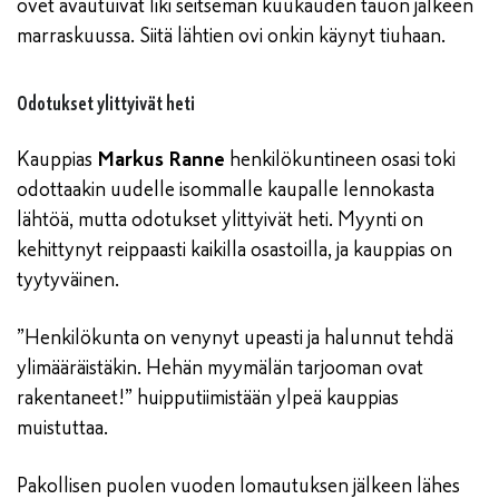
ovet avautuivat liki seitsemän kuukauden tauon jälkeen
marraskuussa. Siitä lähtien ovi onkin käynyt tiuhaan.
Odotukset ylittyivät heti
Kauppias
Markus Ranne
henkilökuntineen osasi toki
odottaakin uudelle isommalle kaupalle lennokasta
lähtöä, mutta odotukset ylittyivät heti. Myynti on
kehittynyt reippaasti kaikilla osastoilla, ja kauppias on
tyytyväinen.
”Henkilökunta on venynyt upeasti ja halunnut tehdä
ylimääräistäkin. Hehän myymälän tarjooman ovat
rakentaneet!” huipputiimistään ylpeä kauppias
muistuttaa.
Pakollisen puolen vuoden lomautuksen jälkeen lähes