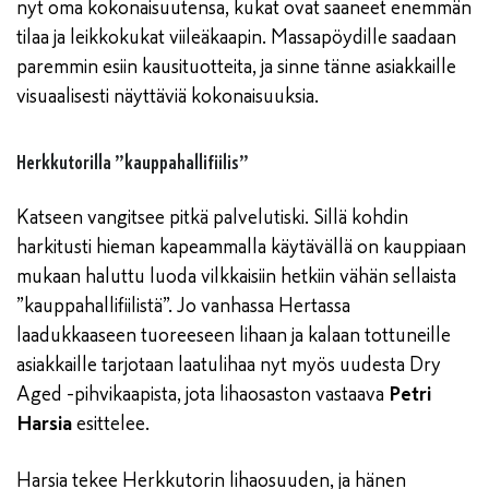
nyt oma kokonaisuutensa, kukat ovat saaneet enemmän
tilaa ja leikkokukat viileäkaapin. Massapöydille saadaan
paremmin esiin kausituotteita, ja sinne tänne asiakkaille
visuaalisesti näyttäviä kokonaisuuksia.
Herkkutorilla ”kauppahallifiilis”
Katseen vangitsee pitkä palvelutiski. Sillä kohdin
harkitusti hieman kapeammalla käytävällä on kauppiaan
mukaan haluttu luoda vilkkaisiin hetkiin vähän sellaista
”kauppahallifiilistä”. Jo vanhassa Hertassa
laadukkaaseen tuoreeseen lihaan ja kalaan tottuneille
asiakkaille tarjotaan laatulihaa nyt myös uudesta Dry
Aged -pihvikaapista, jota lihaosaston vastaava
Petri
Harsia
esittelee.
Harsia tekee Herkkutorin lihaosuuden, ja hänen