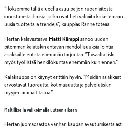
”Iloksemme tällä alueella asuu paljon ruoanlaitosta
innostuneita ihmisiä, jotka ovat heti valmiita kokeilemaan
uusia tuotteita ja trendejä”, kauppias Ranne toteaa.
Hertan kalavastaava
Matti Kämppi
sanoo uuden
pitemmän kalatiskin antavan mahdollisuuksia loihtia
asiakkaille entistä enemmän tarjontaa. ”Toisaalta tiski
myös työllistää henkilökuntaa enemmän kuin ennen.”
Kalakauppa on käynyt erittäin hyvin. ”Meidän asiakkaat
arvostavat tuoreutta, kotimaisuutta ja palvelutiskin
myyjien ammattitaitoa.”
Maltillisella valikoimalla uuteen aikaan
Hertan juomaosastoa vanhan kaupan avautumisesta asti