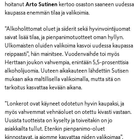
hoitanut
Arto Sutinen
kertoo osaston saaneen uudessa
kaupassa enemmän tilaa ja valikoimia.
”Alkoholittomat oluet ja siiderit sekä hyvinvointijuomat
saivat lisää tilaa, ja pienpanimotuotteet oman hyllyn.
Ulkomaisten oluiden valikoima kasvoi uudessa kaupassa
reippaasti”, hän mainitsee. Vuodenvaihde toi myös
Herttaan joukon vahvempia, enintään 5,5-prosenttisia
alkoholijuomia. Uuteen aikakauteen lähdettiin Sutisen
mukaan aika maltillisella valikoimalla, mutta sitä on
tarkoitus kasvattaa kevään aikana.
”Lonkerot ovat käyneet odotetun hyvin kaupaksi, ja
myös vahvemmat vehnäoluet on otettu kivasti vastaan.
Uusista tuotteista on kyselty ja toiveitakin on jo
asiakkailta tullut. Etenkin pienpanimo-oluet
kiinnostavat, ja aiomme kasvattaa niiden valikoimaa”,