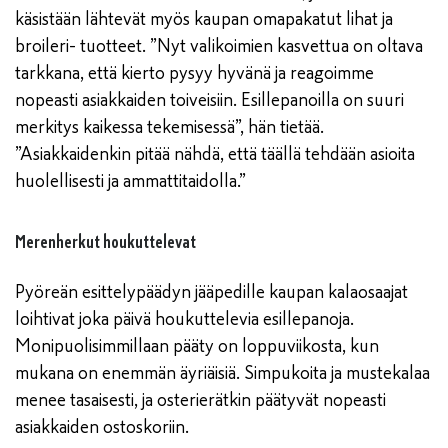
käsistään lähtevät myös kaupan omapakatut lihat ja
broileri- tuotteet. ”Nyt valikoimien kasvettua on oltava
tarkkana, että kierto pysyy hyvänä ja reagoimme
nopeasti asiakkaiden toiveisiin. Esillepanoilla on suuri
merkitys kaikessa tekemisessä”, hän tietää.
”Asiakkaidenkin pitää nähdä, että täällä tehdään asioita
huolellisesti ja ammattitaidolla.”
Merenherkut houkuttelevat
Pyöreän esittelypäädyn jääpedille kaupan kalaosaajat
loihtivat joka päivä houkuttelevia esillepanoja.
Monipuolisimmillaan pääty on loppuviikosta, kun
mukana on enemmän äyriäisiä. Simpukoita ja mustekalaa
menee tasaisesti, ja osterierätkin päätyvät nopeasti
asiakkaiden ostoskoriin.