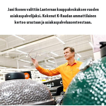
Jani Ikonen valittiin Lanternan kauppakeskuksen vuoden
asiakaspalvelijaksi. Kokenut K-Raudan ammattilainen
kertoo urastaan ja asiakaspalveluasenteestaan.