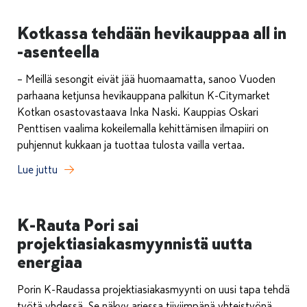
Kotkassa tehdään hevikauppaa all in
-asenteella
– Meillä sesongit eivät jää huomaamatta, sanoo Vuoden
parhaana ketjunsa hevikauppana palkitun K-Citymarket
Kotkan osastovastaava Inka Naski. Kauppias Oskari
Penttisen vaalima kokeilemalla kehittämisen ilmapiiri on
puhjennut kukkaan ja tuottaa tulosta vailla vertaa.
Lue juttu
K-Rauta Pori sai
projektiasiakasmyynnistä uutta
energiaa
Porin K-Raudassa projektiasiakasmyynti on uusi tapa tehdä
työtä yhdessä. Se näkyy arjessa tiiviimpänä yhteistyönä,