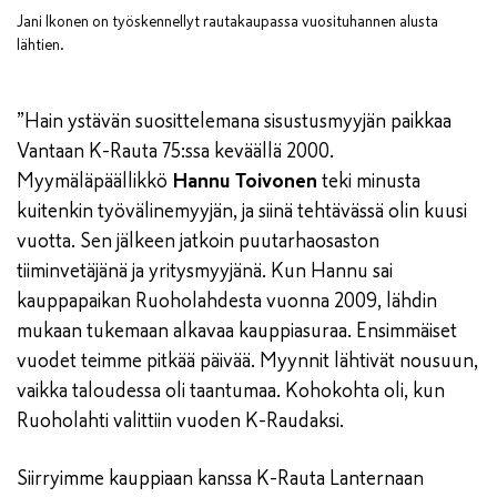
Jani Ikonen on työskennellyt rautakaupassa vuosituhannen alusta
lähtien.
”Hain ystävän suosittelemana sisustusmyyjän paikkaa
Vantaan K-Rauta 75:ssa keväällä 2000.
Myymäläpäällikkö
Hannu Toivonen
teki minusta
kuitenkin työvälinemyyjän, ja siinä tehtävässä olin kuusi
vuotta. Sen jälkeen jatkoin puutarhaosaston
tiiminvetäjänä ja yritysmyyjänä. Kun Hannu sai
kauppapaikan Ruoholahdesta vuonna 2009, lähdin
mukaan tukemaan alkavaa kauppiasuraa. Ensimmäiset
vuodet teimme pitkää päivää. Myynnit lähtivät nousuun,
vaikka taloudessa oli taantumaa. Kohokohta oli, kun
Ruoholahti valittiin vuoden K-Raudaksi.
Siirryimme kauppiaan kanssa K-Rauta Lanternaan