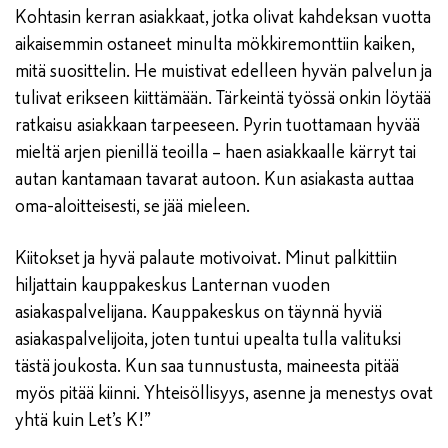
Kohtasin kerran asiakkaat, jotka olivat kahdeksan vuotta
aikaisemmin ostaneet minulta mökkiremonttiin kaiken,
mitä suosittelin. He muistivat edelleen hyvän palvelun ja
tulivat erikseen kiittämään. Tärkeintä työssä onkin löytää
ratkaisu asiakkaan tarpeeseen. Pyrin tuottamaan hyvää
mieltä arjen pienillä teoilla – haen asiakkaalle kärryt tai
autan kantamaan tavarat autoon. Kun asiakasta auttaa
oma-aloitteisesti, se jää mieleen.
Kiitokset ja hyvä palaute motivoivat. Minut palkittiin
hiljattain kauppakeskus Lanternan vuoden
asiakaspalvelijana. Kauppakeskus on täynnä hyviä
asiakaspalvelijoita, joten tuntui upealta tulla valituksi
tästä joukosta. Kun saa tunnustusta, maineesta pitää
myös pitää kiinni. Yhteisöllisyys, asenne ja menestys ovat
yhtä kuin Let’s K!”