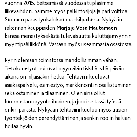
vuonna 2015. Seitsemässä vuodessa tuplasimme
liikevaihdon. Saimme myös palkintosijoja ja pari voittoa
Suomen paras työkalukauppa -kilpailussa. Nykyään
rakennan kauppiaiden
Marja
ja
Vesa Hautamäen
kanssa menestyksekästä tulevaisuutta kuluttajamyynnin
myyntipäällikkönä. Vastaan myös useammasta osastosta.
Pyrin olemaan toimistossa mahdollisimman vähän.
Tietokonetyöt hoituvat myymälän tiskillä, sillä päivän
aikana on hiljaisiakin hetkiä. Tehtäviini kuuluvat
asiakaspalvelu, esimiestyö, markkinointiin osallistuminen
sekä ostaminen ja tilaaminen. Olen aina ollut
luonnostani myynti- ihminen, ja juuri se tässä työssä
onkin parasta. Nykyään tehtäviini kuuluu myös uusien
työntekijöiden perehdyttäminen ja senkin roolin haluan
hoitaa hyvin.