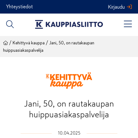
Siirry
Yhteystiedot
Kirjaudu
sisältöön
/
/
Kehittyvä kauppa
Jani, 50, on rautakaupan
huippuasiakaspalvelija
Jani, 50, on rautakaupan
huippuasiakaspalvelija
10.04.2025