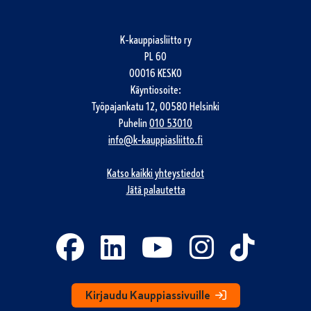
K-kauppiasliitto ry
PL 60
00016 KESKO
Käyntiosoite:
Työpajankatu 12, 00580 Helsinki
Puhelin
010 53010
info@k-kauppiasliitto.fi
Katso kaikki yhteystiedot
Jätä palautetta
Kirjaudu Kauppiassivuille