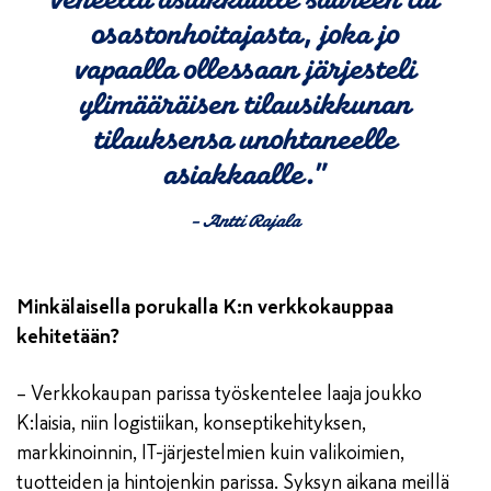
osastonhoitajasta, joka jo
vapaalla ollessaan järjesteli
ylimääräisen tilausikkunan
tilauksensa unohtaneelle
asiakkaalle.”
– Antti Rajala
Minkälaisella porukalla K:n verkkokauppaa
kehitetään?
– Verkkokaupan parissa työskentelee laaja joukko
K:laisia, niin logistiikan, konseptikehityksen,
markkinoinnin, IT-järjestelmien kuin valikoimien,
tuotteiden ja hintojenkin parissa. Syksyn aikana meillä