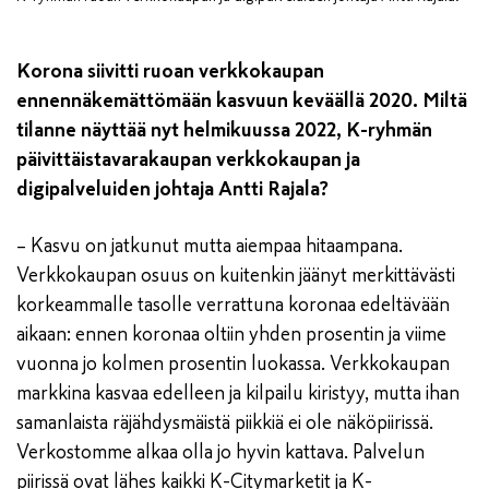
Korona siivitti ruoan verkkokaupan
ennennäkemättömään kasvuun keväällä 2020. Miltä
tilanne näyttää nyt helmikuussa 2022, K-ryhmän
päivittäistavarakaupan verkkokaupan ja
digipalveluiden johtaja Antti Rajala?
– Kasvu on jatkunut mutta aiempaa hitaampana.
Verkkokaupan osuus on kuitenkin jäänyt merkittävästi
korkeammalle tasolle verrattuna koronaa edeltävään
aikaan: ennen koronaa oltiin yhden prosentin ja viime
vuonna jo kolmen prosentin luokassa. Verkkokaupan
markkina kasvaa edelleen ja kilpailu kiristyy, mutta ihan
samanlaista räjähdysmäistä piikkiä ei ole näköpiirissä.
Verkostomme alkaa olla jo hyvin kattava. Palvelun
piirissä ovat lähes kaikki K-Citymarketit ja K-