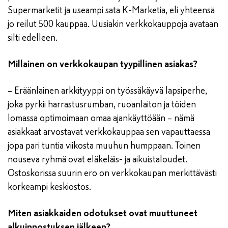
Supermarketit ja useampi sata K-Marketia, eli yhteensä
jo reilut 500 kauppaa. Uusiakin verkkokauppoja avataan
silti edelleen.
Millainen on verkkokaupan tyypillinen asiakas?
– Eräänlainen arkkityyppi on työssäkäyvä lapsiperhe,
joka pyrkii harrastusrumban, ruoanlaiton ja töiden
lomassa optimoimaan omaa ajankäyttöään – nämä
asiakkaat arvostavat verkkokauppaa sen vapauttaessa
jopa pari tuntia viikosta muuhun humppaan. Toinen
nouseva ryhmä ovat eläkeläis- ja aikuistaloudet.
Ostoskorissa suurin ero on verkkokaupan merkittävästi
korkeampi keskiostos.
Miten asiakkaiden odotukset ovat muuttuneet
alkuinnostuksen jälkeen?