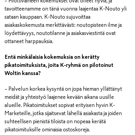
– Pilottivaiheen kokemukset ovat olleet hyviä, ja
tavoitteenamme on tänä vuonna laajentaa K-Nouto yli
sataan kauppaan. K-Nouto sujuvoittaa
asiakaskokemusta merkittävästi: noutopisteen ilme ja
löydettävyys, noutotilanne ja asiakasviestintä ovat
ottaneet harppauksia.
Entä minkälaisia kokemuksia on kerätty
pikatoimituksista, joita K-ryhmä on pilotoinut
Woltin kanssa?
– Palvelun korkea kysyntä on jopa hieman yllättänyt
meidät ja yhteistyö laajenee kevään aikana uusille
alueille. Pikatoimitukset sopivat erityisen hyvin K-
Marketeille, jotka sijaitsevat lähellä asiakasta ja joiden
suhteellisen pienistä tiloista on nopeaa kerätä
pikatoimituksille ominaisia ostoskoreja.