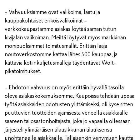
– Vahvuuksiamme ovat valikoima, laatu ja
kauppakohtaiset erikoisvalikoimat –
verkkokaupastamme asiakas löytää saman tutun
kivijalan valikoiman. Meiltä löytyvät myös markkinan
monipuolisimmat toimitusmallit. Erittäin laaja
noutoverkostomme kattaa lähes 500 kauppaa, ja
kattavia kotiinkuljetusmalleja täydentävät Wolt-
pikatoimitukset.
– Ehdoton vahvuus on myös erittäin hyvällä tasolla
oleva asiakaskokemuksemme. Kaupoissa tehdään upeaa
työtä asiakkaiden odotusten ylittämiseksi, oli kyse sitten
puuttuvien tuotteiden ajamisesta veneellä asiakkaalle
saareen tai osastonhoitajasta, joka jo vapaalla ollessaan
järjesteli ylimääräisen tilausikkunan tilauksensa
unohtaneelle asiakkaalle. Tällaisenkin venymisen kautta