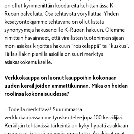
on ollut kymmenittäin koodareita kehittämässä K-
Ruoan palveluita. Osa tehtävistä voi yllättää. Yhden
kesätyöntekijämme tehtävänä on ollut listata
synonyymeja hakusanoille K-Ruoan hakuun. Olemme
nimittäin havainneet, että virallisten tuotenimien sijaan
moni asiakas kirjoittaa hakuun ”roiskeläppä” tai ”kuskus”.
Tällaisillakin pienillä asioilla on suuri merkitys
asiakaskokemukselle.
Verkkokauppa on luonut kauppoihin kokonaan
uuden keräilijöiden ammattikunnan. Mikä on heidän
roolinsa kokonaisuudessa?
– Todella merkittävä! Suurimmassa
verkkokaupassamme työskentelee jopa 100 keräilijää.
Keräilijän tehtävässä tärkeintä on kyky hypätä asiakkaan
saappaisiin, ja tässä on myös onnistuttu. Asiakkaat ovat