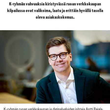
K-ryhmän vahvuuksia kiristyvässä ruoan verkkokaupan
kilpailussa ovat valikoima, laatu ja erittäin hyvällä tasolla
oleva asiakaskokemus.
K-ryhmän ruoan verkkokaupan ja digipalveluiden johtaja Antti Rajala.