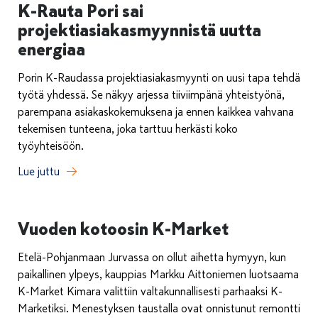
K-Rauta Pori sai
projektiasiakasmyynnistä uutta
energiaa
Porin K-Raudassa projektiasiakasmyynti on uusi tapa tehdä
työtä yhdessä. Se näkyy arjessa tiiviimpänä yhteistyönä,
parempana asiakaskokemuksena ja ennen kaikkea vahvana
tekemisen tunteena, joka tarttuu herkästi koko
työyhteisöön.
Lue juttu
Vuoden kotoosin K-Market
Etelä-Pohjanmaan Jurvassa on ollut aihetta hymyyn, kun
paikallinen ylpeys, kauppias Markku Aittoniemen luotsaama
K-Market Kimara valittiin valtakunnallisesti parhaaksi K-
Marketiksi. Menestyksen taustalla ovat onnistunut remontti