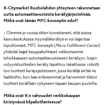
K-Citymarket Ruoholahden yhteyteen rakennetaan
uutta automaattiavusteista keräilyjärjestelmää.
Mitkä ovat tämän MFC-konseptin edut?
– Olemme jo vuosia sitten tunnistaneet, että isoissa
kasvukeskuksissa myymäläkeräilyä ei voi laajentaa
loputtomasti. MFC-konsepti (
Micro Fulfillment Center
)
yhdistää laajat kauppakohtaiset valikoimamme
tehokkaaseen automaattiavusteiseen keräilyyn. Isojen
volyymituotteiden keräily tapahtuu takatiloissa: robotti
tuo tuotteet keräyspisteeseen, jossa keräilijä siirtää ne
laatikoihin, kun taas erikoisemmat ja harvemmin tilatut
tuotteet keräillään nykyiseen tapaan kaupan puolelta.
Mitkä ovat K:n vahvuudet verkkokaupan
kiristyvässä kilpailutilanteessa?