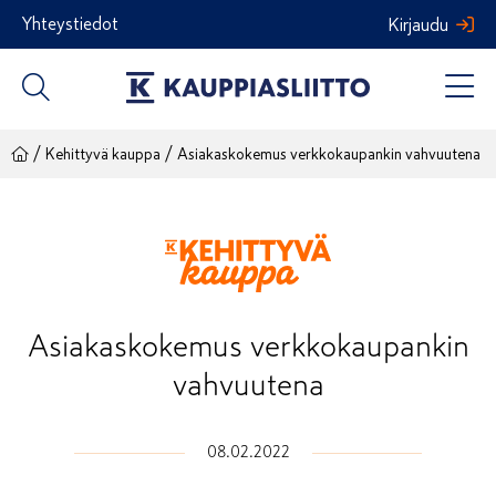
Siirry
Yhteystiedot
Kirjaudu
sisältöön
/
/
Kehittyvä kauppa
Asiakaskokemus verkkokaupankin vahvuutena
Asiakaskokemus verkkokaupankin
vahvuutena
08.02.2022