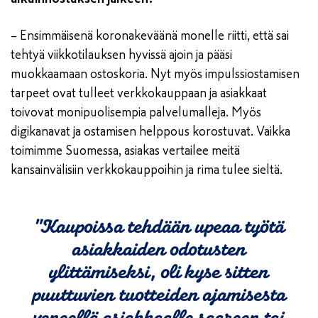
– Ensimmäisenä koronakeväänä monelle riitti, että sai
tehtyä viikkotilauksen hyvissä ajoin ja pääsi
muokkaamaan ostoskoria. Nyt myös impulssiostamisen
tarpeet ovat tulleet verkkokauppaan ja asiakkaat
toivovat monipuolisempia palvelumalleja. Myös
digikanavat ja ostamisen helppous korostuvat. Vaikka
toimimme Suomessa, asiakas vertailee meitä
kansainvälisiin verkkokauppoihin ja rima tulee sieltä.
”Kaupoissa tehdään upeaa työtä
asiakkaiden odotusten
ylittämiseksi, oli kyse sitten
puuttuvien tuotteiden ajamisesta
veneellä asiakkaalle saareen tai