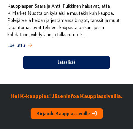
Kauppiaspari Saara ja Antti Pulkkinen haluavat, että
K‑Market Nuotta on kyläläisille muutakin kuin kauppa.
Polvijärvellä heidän järjestämänsä bingot, tanssit ja muut
tapahtumat ovat tehneet kaupasta paikan, jossa
kohdataan, viihdytään ja tullaan tutuiksi.
Lue juttu
Lataa lisää
Hei K-kauppias! Jäseninfoa Kauppiassivuilla.
Kirjaudu Kauppiassivuille