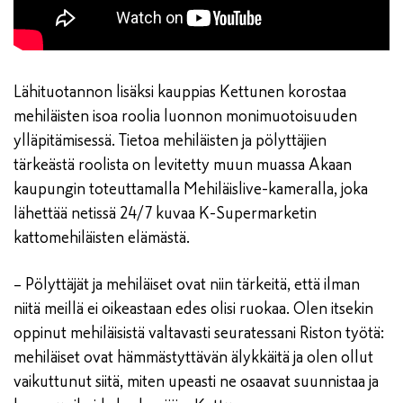
Lähituotannon lisäksi kauppias Kettunen korostaa
mehiläisten isoa roolia luonnon monimuotoisuuden
ylläpitämisessä. Tietoa mehiläisten ja pölyttäjien
tärkeästä roolista on levitetty muun muassa Akaan
kaupungin toteuttamalla Mehiläislive-kameralla, joka
lähettää netissä 24/7 kuvaa K-Supermarketin
kattomehiläisten elämästä.
– Pölyttäjät ja mehiläiset ovat niin tärkeitä, että ilman
niitä meillä ei oikeastaan edes olisi ruokaa. Olen itsekin
oppinut mehiläisistä valtavasti seuratessani Riston työtä:
mehiläiset ovat hämmästyttävän älykkäitä ja olen ollut
vaikuttunut siitä, miten upeasti ne osaavat suunnistaa ja