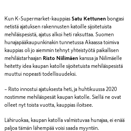
Kun K-Supermarket-kauppias
Satu Kettunen
bongasi
netistä ajatuksen rakennusten katoille sijoitetuista
mehiläispesistä, ajatus alkoi heti raksuttaa. Suomen
hunajapääkaupunkinakin tunnetussa Akaassa toimiva
kauppias oli jo aiemmin tehnyt yhteistyötä paikallisen
mehiläistarhaajan
Risto Niilimäen
kanssa ja Niilimäelle
heitetty idea kaupan katolle sijoitetuista mehiläispesistä
muuttui nopeasti todellisuudeksi.
– Risto innostui ajatuksesta heti, ja huhtikuussa 2020
nostimme mehiläispesät kaupan katolle. Siellä ne ovat
olleet nyt toista vuotta, kauppias iloitsee.
Lähiruokaa, kaupan katolla valmistuvaa hunajaa, ei enää
paljoa tämän lähempää voisi saada myyntiin.