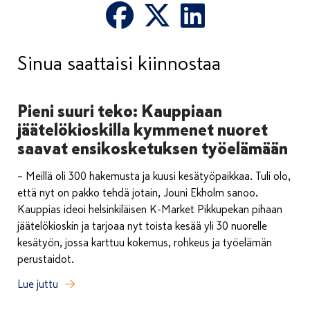
Sinua saattaisi kiinnostaa
Pieni suuri teko: Kauppiaan
jäätelökioskilla kymmenet nuoret
saavat ensikosketuksen työelämään
– Meillä oli 300 hakemusta ja kuusi kesätyöpaikkaa. Tuli olo,
että nyt on pakko tehdä jotain, Jouni Ekholm sanoo.
Kauppias ideoi helsinkiläisen K-Market Pikkupekan pihaan
jäätelökioskin ja tarjoaa nyt toista kesää yli 30 nuorelle
kesätyön, jossa karttuu kokemus, rohkeus ja työelämän
perustaidot.
Lue juttu