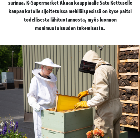
surinaa. K-Supermarket Akaan kauppiaalle Satu Kettuselle
kaupan katolle sijoitetuissa mehiläispesissä on kyse paitsi
todellisesta lähituotannosta, myös luonnon
monimuotoisuuden tukemisesta.