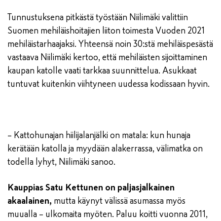
Tunnustuksena pitkästä työstään Niilimäki valittiin
Suomen mehiläishoitajien liiton toimesta Vuoden 2021
mehiläistarhaajaksi. Yhteensä noin 30:stä mehiläispesästä
vastaava Niilimäki kertoo, että mehiläisten sijoittaminen
kaupan katolle vaati tarkkaa suunnittelua. Asukkaat
tuntuvat kuitenkin viihtyneen uudessa kodissaan hyvin.
– Kattohunajan hiilijalanjälki on matala: kun hunaja
kerätään katolla ja myydään alakerrassa, välimatka on
todella lyhyt, Niilimäki sanoo.
Kauppias Satu Kettunen on paljasjalkainen
akaalainen,
mutta käynyt välissä asumassa myös
muualla – ulkomaita myöten. Paluu koitti vuonna 2011,