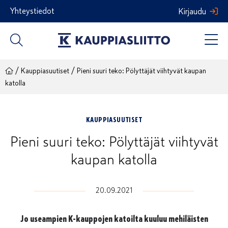
Siirry
Yhteystiedot
Kirjaudu
sisältöön
/
/
Kauppiasuutiset
Pieni suuri teko: Pölyttäjät viihtyvät kaupan
katolla
KAUPPIASUUTISET
Pieni suuri teko: Pölyttäjät viihtyvät
kaupan katolla
20.09.2021
Jo useampien K-kauppojen katoilta kuuluu mehiläisten