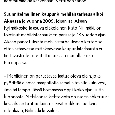
kommunikoida keskenään, Kettunen sanoo.
Suunnitelmallinen kaupunkimehiläistarhaus alkoi
Akaassa jo vuonna 2009.
Idean isä, Akaan
Kylmäkoskella asuva eläkeläinen Risto Niilimäki, on
toiminut mehiläistarhauksen parissa jo 18 vuoden ajan.
Akaan panostuksista mehiläistarhaukseen kertoo se,
että vastaavassa mittakaavassa kaupunkitarhausta ei
tiettävästi ole toteutettu missään muualla koko
Euroopassa.
– Mehiläinen on perustavaa laatua oleva eläin, joka
pyörittää elämää maapallolla samalla tavalla kuin vesi,
ilma tai lämpö. Tässä hommassa oppii koko ajan uutta
luonnosta. Mehiläisissä kiehtovinta on niiden ahkeruus:
kesäaikaan tuntuu kuin ne eivät nukkuisi melkein
ollenkaan, Niilimäki kuvailee.