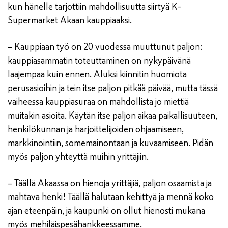
kun hänelle tarjottiin mahdollisuutta siirtyä K-
Supermarket Akaan kauppiaaksi.
– Kauppiaan työ on 20 vuodessa muuttunut paljon:
kauppiasammatin toteuttaminen on nykypäivänä
laajempaa kuin ennen. Aluksi kiinnitin huomiota
perusasioihin ja tein itse paljon pitkää päivää, mutta tässä
vaiheessa kauppiasuraa on mahdollista jo miettiä
muitakin asioita. Käytän itse paljon aikaa paikallisuuteen,
henkilökunnan ja harjoittelijoiden ohjaamiseen,
markkinointiin, somemainontaan ja kuvaamiseen. Pidän
myös paljon yhteyttä muihin yrittäjiin.
– Täällä Akaassa on hienoja yrittäjiä, paljon osaamista ja
mahtava henki! Täällä halutaan kehittyä ja mennä koko
ajan eteenpäin, ja kaupunki on ollut hienosti mukana
myös mehiläispesähankkeessamme.