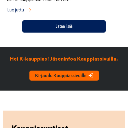
Lue juttu
Lataa lisää
Hei K-kauppias! Jäseninfoa Kauppiassivuilla.
Kirjaudu Kauppiassivuille