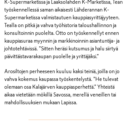
K-Supermarketissa ja Laaksolahden K-Marketissa, Tean
työskennellessä saman aikaisesti Lähderannan K-
Supermarketissa valmistautuen kauppiasyrittäjyyteen.
Tealla on pitkä ja vahva työhistoria taloushallinnon ja
konsultoinnin puolelta. Otto on työskennellyt ennen
kauppiasuraa myynnin ja markkinoinnin asiantuntija- ja
johtotehtävissä. ”Sitten heräsi kutsumus ja halu siirtyä
päivittäistavarakaupan puolelle ja yrittäjäksi.”
Arosiltojen perheeseen kuuluu kaksi teiniä, joilla on jo
vahva kokemus kaupassa työskentelystä. ”He tulevat
olemaan osa Kalajärven kauppiasperhettä.” Yhteistä
aikaa vietetään mökillä Savossa, merellä veneillen tai
mahdollisuuksien mukaan Lapissa.