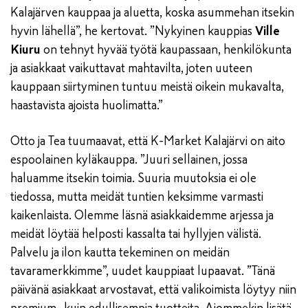
Kalajärven kauppaa ja aluetta, koska asummehan itsekin
hyvin lähellä”, he kertovat. ”Nykyinen kauppias
Ville
Kiuru
on tehnyt hyvää työtä kaupassaan, henkilökunta
ja asiakkaat vaikuttavat mahtavilta, joten uuteen
kauppaan siirtyminen tuntuu meistä oikein mukavalta,
haastavista ajoista huolimatta.”
Otto ja Tea tuumaavat, että K-Market Kalajärvi on aito
espoolainen kyläkauppa. ”Juuri sellainen, jossa
haluamme itsekin toimia. Suuria muutoksia ei ole
tiedossa, mutta meidät tuntien keksimme varmasti
kaikenlaista. Olemme läsnä asiakkaidemme arjessa ja
meidät löytää helposti kassalta tai hyllyjen välistä.
Palvelu ja ilon kautta tekeminen on meidän
tavaramerkkimme”, uudet kauppiaat lupaavat. ”Tänä
päivänä asiakkaat arvostavat, että valikoimista löytyy niin