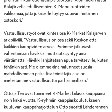
premium- kuin edullisempia tuotteita. Aiommekin lisätä
Kalajärvellä edullisempien K-Menu tuotteiden
valikoimaa, jotta jokaiselle löytyy sopivan hintainen
ostoskori.”
Vastuullisuustyöt ovat kiinteä osa K-Market Kalajärven
arkipäivää. ”Vastuullisuus on osa sekä Keskon että
kaikkien kauppiaiden arvoja. Pyrimme jatkuvasti
vähentämään hävikkiä, mutta sitä syntyy aina
väistämättä. Hävikki lahjoitetaan apua tarvitseville, kuten
tähänkin asti. Me olemme aina halunneet suosia
mahdollisimman paikallisia toimittajia ja se on
mielestämme vastuullisuutta parhaimmillaan.”
Otto ja Tea ovat toimineet K-Market Liilassa kauppiaina
noin kaksi vuotta. K-ryhmän kauppiaskoulutukseen
kuuluvan kauppaharjoittelun Otto suoritti Lähderannan