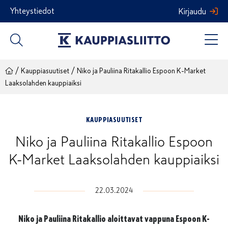
Siirry
Yhteystiedot
Kirjaudu
sisältöön
/
/
Kauppiasuutiset
Niko ja Pauliina Ritakallio Espoon K-Market
Laaksolahden kauppiaiksi
KAUPPIASUUTISET
Niko ja Pauliina Ritakallio Espoon
K-Market Laaksolahden kauppiaiksi
22.03.2024
Niko ja Pauliina Ritakallio aloittavat vappuna Espoon K-