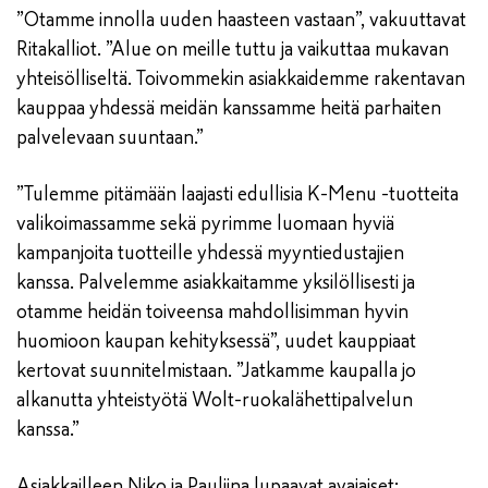
”Otamme innolla uuden haasteen vastaan”, vakuuttavat
Ritakalliot. ”Alue on meille tuttu ja vaikuttaa mukavan
yhteisölliseltä. Toivommekin asiakkaidemme rakentavan
kauppaa yhdessä meidän kanssamme heitä parhaiten
palvelevaan suuntaan.”
”Tulemme pitämään laajasti edullisia K-Menu -tuotteita
valikoimassamme sekä pyrimme luomaan hyviä
kampanjoita tuotteille yhdessä myyntiedustajien
kanssa. Palvelemme asiakkaitamme yksilöllisesti ja
otamme heidän toiveensa mahdollisimman hyvin
huomioon kaupan kehityksessä”, uudet kauppiaat
kertovat suunnitelmistaan. ”Jatkamme kaupalla jo
alkanutta yhteistyötä Wolt-ruokalähettipalvelun
kanssa.”
Asiakkailleen Niko ja Pauliina lupaavat avajaiset: