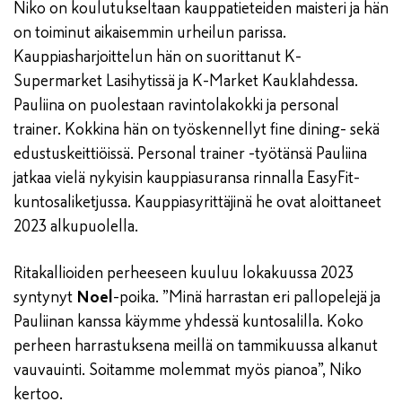
Niko on koulutukseltaan kauppatieteiden maisteri ja hän
on toiminut aikaisemmin urheilun parissa.
Kauppiasharjoittelun hän on suorittanut K-
Supermarket Lasihytissä ja K-Market Kauklahdessa.
Pauliina on puolestaan ravintolakokki ja personal
trainer. Kokkina hän on työskennellyt fine dining- sekä
edustuskeittiöissä. Personal trainer -työtänsä Pauliina
jatkaa vielä nykyisin kauppiasuransa rinnalla EasyFit-
kuntosaliketjussa. Kauppiasyrittäjinä he ovat aloittaneet
2023 alkupuolella.
Ritakallioiden perheeseen kuuluu lokakuussa 2023
syntynyt
Noel
-poika. ”Minä harrastan eri pallopelejä ja
Pauliinan kanssa käymme yhdessä kuntosalilla. Koko
perheen harrastuksena meillä on tammikuussa alkanut
vauvauinti. Soitamme molemmat myös pianoa”, Niko
kertoo.