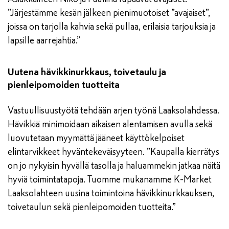
”Järjestämme kesän jälkeen pienimuotoiset ”avajaiset”,
joissa on tarjolla kahvia sekä pullaa, erilaisia tarjouksia ja
lapsille aarrejahtia.”
Uutena hävikkinurkkaus, toivetaulu ja
pienleipomoiden tuotteita
Vastuullisuustyötä tehdään arjen työnä Laaksolahdessa.
Hävikkiä minimoidaan aikaisen alentamisen avulla sekä
luovutetaan myymättä jääneet käyttökelpoiset
elintarvikkeet hyväntekeväisyyteen. ”Kaupalla kierrätys
on jo nykyisin hyvällä tasolla ja haluammekin jatkaa näitä
hyviä toimintatapoja. Tuomme mukanamme K-Market
Laaksolahteen uusina toimintoina hävikkinurkkauksen,
toivetaulun sekä pienleipomoiden tuotteita.”