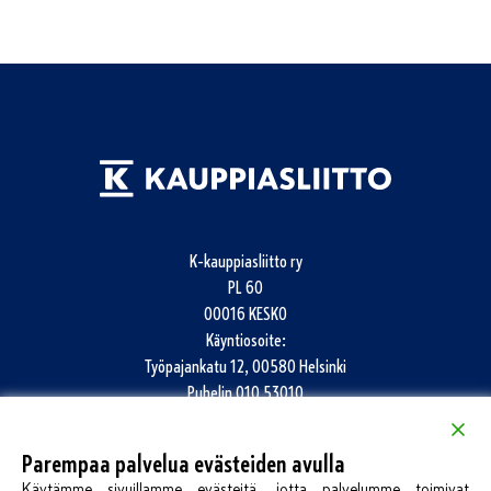
K-kauppiasliitto ry
PL 60
00016 KESKO
Käyntiosoite:
Työpajankatu 12, 00580 Helsinki
Puhelin
010 53010
info@k-kauppiasliitto.fi
Parempaa palvelua evästeiden avulla
Katso kaikki yhteystiedot
Käytämme sivuillamme evästeitä, jotta palvelumme toimivat