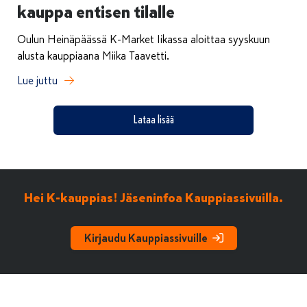
kauppa entisen tilalle
Oulun Heinäpäässä K-Market Iikassa aloittaa syyskuun
alusta kauppiaana Miika Taavetti.
Lue juttu
Lataa lisää
Hei K-kauppias! Jäseninfoa Kauppiassivuilla.
Kirjaudu Kauppiassivuille