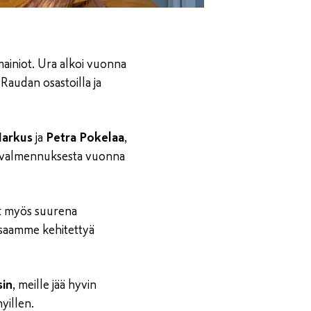
mainiot. Ura alkoi vuonna
Raudan osastoilla ja
arkus
ja
Petra Pokelaa
,
iasvalmennuksesta vuonna
vat myös suurena
 saamme kehitettyä
sin
, meille jää hyvin
yillen.