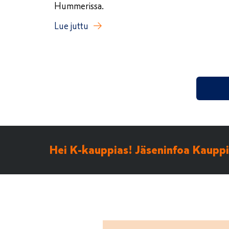
Hummerissa.
Lue juttu
Hei K-kauppias! Jäseninfoa Kauppia