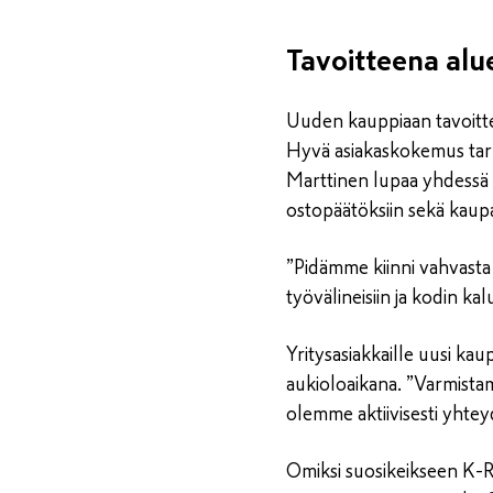
Tavoitteena al
Uuden kauppiaan tavoittee
Hyvä asiakaskokemus tarko
Marttinen lupaa yhdessä h
ostopäätöksiin sekä kaupa
”Pidämme kiinni vahvasta
työvälineisiin ja kodin ka
Yritysasiakkaille uusi ka
aukioloaikana. ”Varmista
olemme aktiivisesti yhtey
Omiksi suosikeikseen K-R