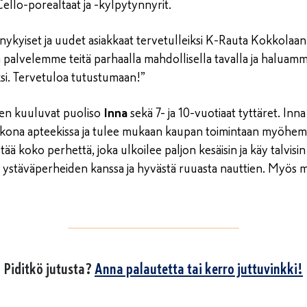
ello-porealtaat ja -kylpytynnyrit.
 nykyiset ja uudet asiakkaat tervetulleiksi K-Rauta Kokkolaa
alvelemme teitä parhaalla mahdollisella tavalla ja haluamm
i. Tervetuloa tutustumaan!”
en kuuluvat puoliso
Inna
sekä 7- ja 10-vuotiaat tyttäret. Inn
kkona apteekissa ja tulee mukaan kaupan toimintaan myöhem
ää koko perhettä, joka ulkoilee paljon kesäisin ja käy talvisi
än ystäväperheiden kanssa ja hyvästä ruuasta nauttien. Myös
Piditkö jutusta?
Anna palautetta tai kerro juttuvinkki!