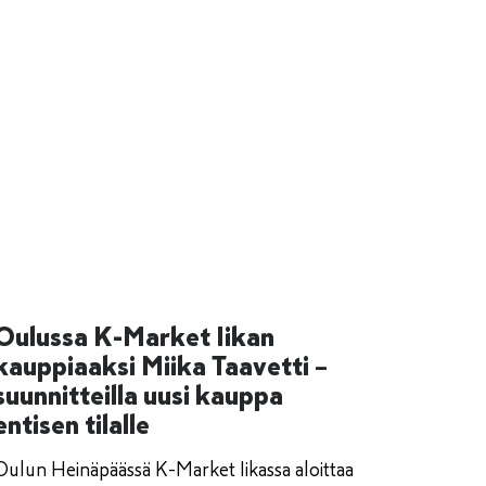
Oulussa K-Market Iikan
kauppiaaksi Miika Taavetti –
suunnitteilla uusi kauppa
entisen tilalle
Oulun Heinäpäässä K-Market Iikassa aloittaa