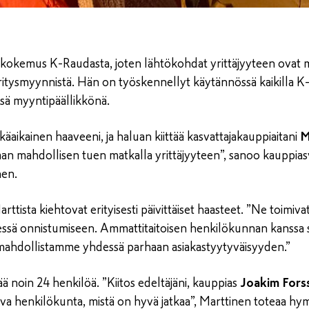
ä kokemus K-Raudasta, joten lähtökohdat yrittäjyyteen ovat 
itysmyynnistä. Hän on työskennellyt käytännössä kaikilla K-
ssä myyntipäällikkönä.
käaikainen haaveeni, ja haluan kiittää kasvattajakauppiaitani
M
aan mahdollisen tuen matkalla yrittäjyyteen”, sanoo kaupp
nen.
ttista kiehtovat erityisesti päivittäiset haasteet. ”Ne toimi
dessä onnistumiseen. Ammattitaitoisen henkilökunnan kanssa
 mahdollistamme yhdessä parhaan asiakastyytyväisyyden.”
ä noin 24 henkilöä. ”Kiitos edeltäjäni, kauppias
Joakim Fors
va henkilökunta, mistä on hyvä jatkaa”, Marttinen toteaa hym