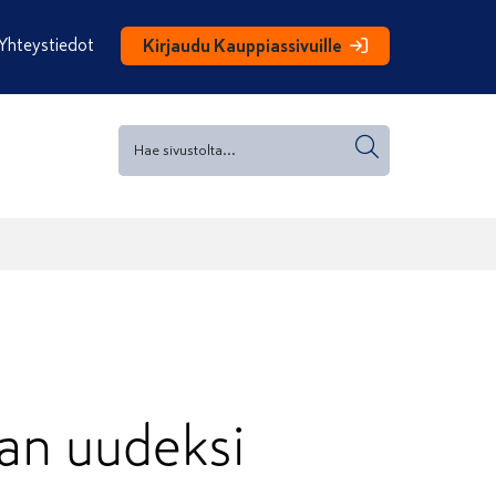
Yhteystiedot
Kirjaudu Kauppiassivuille
an uudeksi