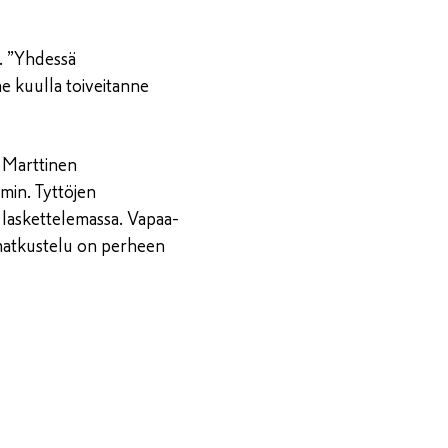
n. ”Yhdessä
e kuulla toiveitanne
a Marttinen
min. Tyttöjen
n laskettelemassa. Vapaa-
 matkustelu on perheen