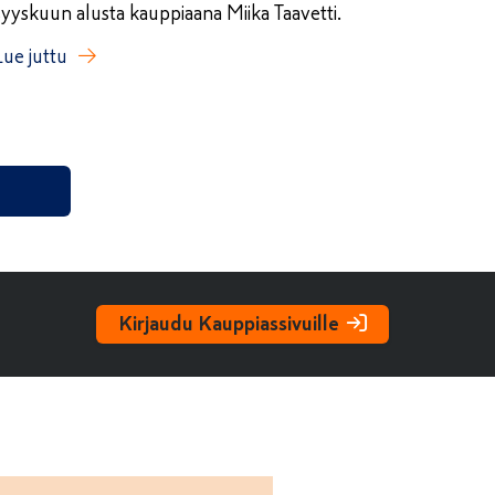
syyskuun alusta kauppiaana Miika Taavetti.
Lue juttu
Kirjaudu Kauppiassivuille