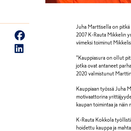
Juha Marttisella on pitk
2007 K-Rauta Mikkelin yr
viimeksi toiminut Mikkeli
”Kauppiasura on ollut pit
jotka ovat antaneet parh
2020 valmistunut Martti
Kauppiaan työssä Juha Mar
motivaattorina yrittäjyy
kaupan toimintaa ja näin
K-Rauta Kokkola työllistä
hoidettu kauppa ja mahta