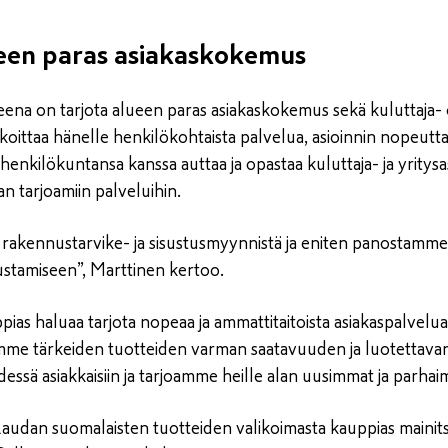
ueen paras asiakaskokemus
na on tarjota alueen paras asiakaskokemus sekä kuluttaja- et
ittaa hänelle henkilökohtaista palvelua, asioinnin nopeutta 
enkilökuntansa kanssa auttaa ja opastaa kuluttaja- ja yritysas
n tarjoamiin palveluihin.
 rakennustarvike- ja sisustusmyynnistä ja eniten panostamm
lustamiseen”, Marttinen kertoo.
uppias haluaa tarjota nopeaa ja ammattitaitoista asiakaspalvel
mme tärkeiden tuotteiden varman saatavuuden ja luotettavan 
dessä asiakkaisiin ja tarjoamme heille alan uusimmat ja parhai
audan suomalaisten tuotteiden valikoimasta kauppias mainits