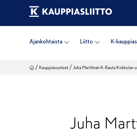
Siirry
sisältöön
Ajankohtaista
Liitto
K-kauppias
/
/
Kauppiasuutiset
Juha Marttinen K-Rauta Kokkolan u
Juha Mart