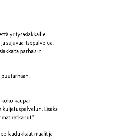
tä yritysasiakkaille.
ja sujuvaa itsepalvelua.
iakkaita parhaisiin
e puutarhaan,
ua koko kaupan
kuljetuspalvelun. Lisäksi
mmat ratkaisut.”
ee laadukkaat maalit ja