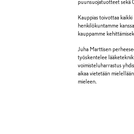
puunsuojatuotteet sekä C
Kauppias toivottaa kaikki
henkilökuntamme kanssa p
kauppamme kehittämiseks
Juha Marttisen perheese
työskentelee lääketekni
voimisteluharrastus yhdist
aikaa vietetään mielellä
mieleen.