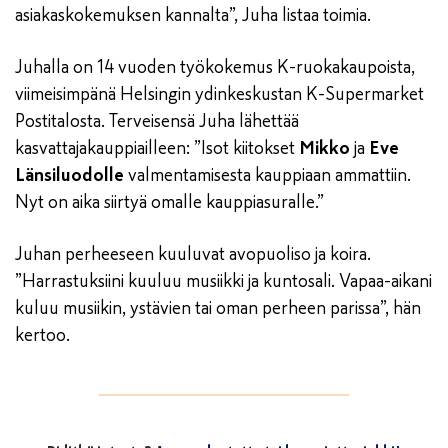
asiakaskokemuksen kannalta”, Juha listaa toimia.
Juhalla on 14 vuoden työkokemus K-ruokakaupoista,
viimeisimpänä Helsingin ydinkeskustan K-Supermarket
Postitalosta. Terveisensä Juha lähettää
kasvattajakauppiailleen: ”Isot kiitokset
Mikko
ja
Eve
Länsiluodolle
valmentamisesta kauppiaan ammattiin.
Nyt on aika siirtyä omalle kauppiasuralle.”
Juhan perheeseen kuuluvat avopuoliso ja koira.
”Harrastuksiini kuuluu musiikki ja kuntosali. Vapaa-aikani
kuluu musiikin, ystävien tai oman perheen parissa”, hän
kertoo.