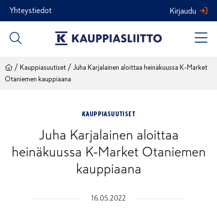
Siirry
Yhteystiedot
Kirjaudu
sisältöön
/
/
Kauppiasuutiset
Juha Karjalainen aloittaa heinäkuussa K-Market
Otaniemen kauppiaana
KAUPPIASUUTISET
Juha Karjalainen aloittaa
heinäkuussa K-Market Otaniemen
kauppiaana
16.05.2022