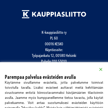
K-kauppiasliitto ry
PL 60
00016 KESKO
Käyntiosoite:
Työpajankatu 12, 00580 Helsinki
Puhelin
010 53010
info@k-kauppiasliitto.fi
Parempaa palvelua evästeiden avulla
Katso kaikki yhteystiedot
Käytämme sivuillamme evästeitä, jotta palvelumme toimivat
Jätä palautetta
toivotulla tavalla. Lisäksi evästeet auttavat meitä kehittämään
sivustoamme entistä kiinnostavammaksi kävijämäärien tilastoinnin
avulla. Jaamme myös kumppaneillemme tietoa tavasta, jolla käytät
palveluamme. Voit antaa suostumuksesi evästeiden käyttöön
painamalla ”Hyväksy kaikki”. Muista kuin välttämättömistä evästeistä