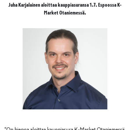
Juha Karjalainen aloittaa kauppiasuransa 1.7. Espoossa K-
Market Otaniemessä.
”On hienoa aloittaa kauppiasura K-Market Otaniemessä,