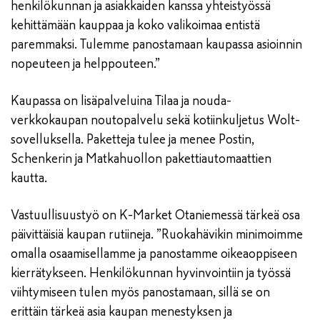
henkilökunnan ja asiakkaiden kanssa yhteistyössä
kehittämään kauppaa ja koko valikoimaa entistä
paremmaksi. Tulemme panostamaan kaupassa asioinnin
nopeuteen ja helppouteen.”
Kaupassa on lisäpalveluina Tilaa ja nouda-
verkkokaupan noutopalvelu sekä kotiinkuljetus Wolt-
sovelluksella. Paketteja tulee ja menee Postin,
Schenkerin ja Matkahuollon pakettiautomaattien
kautta.
Vastuullisuustyö on K-Market Otaniemessä tärkeä osa
päivittäisiä kaupan rutiineja. ”Ruokahävikin minimoimme
omalla osaamisellamme ja panostamme oikeaoppiseen
kierrätykseen. Henkilökunnan hyvinvointiin ja työssä
viihtymiseen tulen myös panostamaan, sillä se on
erittäin tärkeä asia kaupan menestyksen ja