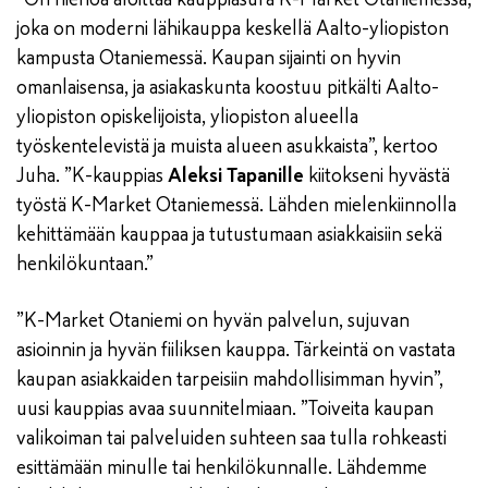
joka on moderni lähikauppa keskellä Aalto-yliopiston
kampusta Otaniemessä. Kaupan sijainti on hyvin
omanlaisensa, ja asiakaskunta koostuu pitkälti Aalto-
yliopiston opiskelijoista, yliopiston alueella
työskentelevistä ja muista alueen asukkaista”, kertoo
Juha. ”K-kauppias
Aleksi Tapanille
kiitokseni hyvästä
työstä K-Market Otaniemessä. Lähden mielenkiinnolla
kehittämään kauppaa ja tutustumaan asiakkaisiin sekä
henkilökuntaan.”
”K-Market Otaniemi on hyvän palvelun, sujuvan
asioinnin ja hyvän fiiliksen kauppa. Tärkeintä on vastata
kaupan asiakkaiden tarpeisiin mahdollisimman hyvin”,
uusi kauppias avaa suunnitelmiaan. ”Toiveita kaupan
valikoiman tai palveluiden suhteen saa tulla rohkeasti
esittämään minulle tai henkilökunnalle. Lähdemme