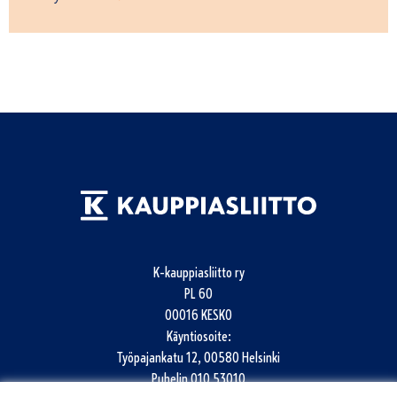
K-kauppiasliitto ry
PL 60
00016 KESKO
Käyntiosoite:
Työpajankatu 12, 00580 Helsinki
Puhelin
010 53010