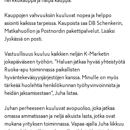
herkkukauppa ja halpa kauppa.”
Kauppojen vahvuuksiin kuuluvat nopea ja helppo
asiointi kaikissa tarpeissa. Kaupoista saa DB Schenkerin,
Matkahuollon ja Postnordin pakettipalvelut. Lisäksi
Jyskässä on posti.
Vastuullisuus kuuluu kaikkien neljän K-Marketin
jokapäiväiseen työhön. ”Haluan jatkaa hyvää yhteistyötä
Ruoka-apu toiminnassa paikallisten
hyväntekeväisyysjärjestöjen kanssa. Minulle on myös
tärkeää huolehtia henkilökunnan työhyvinvoinnista ja
heidän jaksamisestaan”, Juha listaa.
Juhan perheeseen kuuluvat avopuoliso, joka jatkaa
omassa ammatissaan ja neljä aikuista lasta, jotka ovat
mukana yrityksen toiminnassa. Vapaa-ajalla Juha liikkuu