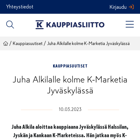
Siirry
Yhteystiedot
Kirjaudu
sisältöön
/
/
Kauppiasuutiset
Juha Alkilalle kolme K-Marketia Jyväskylässä
KAUPPIASUUTISET
Juha Alkilalle kolme K-Marketia
Jyväskylässä
10.03.2023
Juha Alkila aloittaa kauppiaana Jyväskylässä Halssilan,
Jyskän ja Kankaan K-Marketeissa. Hän jatkaa myös K-