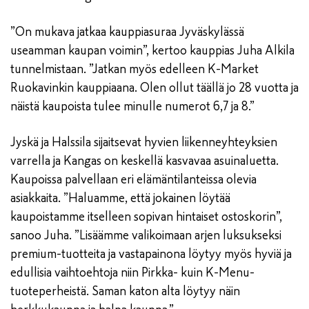
”On mukava jatkaa kauppiasuraa Jyväskylässä
useamman kaupan voimin”, kertoo kauppias Juha Alkila
tunnelmistaan. ”Jatkan myös edelleen K-Market
Ruokavinkin kauppiaana. Olen ollut täällä jo 28 vuotta ja
näistä kaupoista tulee minulle numerot 6,7 ja 8.”
Jyskä ja Halssila sijaitsevat hyvien liikenneyhteyksien
varrella ja Kangas on keskellä kasvavaa asuinaluetta.
Kaupoissa palvellaan eri elämäntilanteissa olevia
asiakkaita. ”Haluamme, että jokainen löytää
kaupoistamme itselleen sopivan hintaiset ostoskorin”,
sanoo Juha. ”Lisäämme valikoimaan arjen luksukseksi
premium-tuotteita ja vastapainona löytyy myös hyviä ja
edullisia vaihtoehtoja niin Pirkka- kuin K-Menu-
tuoteperheistä. Saman katon alta löytyy näin