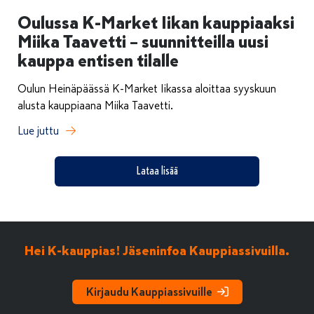
Oulussa K-Market Iikan kauppiaaksi
Miika Taavetti – suunnitteilla uusi
kauppa entisen tilalle
Oulun Heinäpäässä K-Market Iikassa aloittaa syyskuun
alusta kauppiaana Miika Taavetti.
Lue juttu
Lataa lisää
Hei K-kauppias! Jäseninfoa Kauppiassivuilla.
Kirjaudu Kauppiassivuille