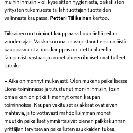
muihin ihmisiin – oli kyse sitten hygieniasta, paikallisten
yritysten tukemisesta tai lähituottajan tuotteiden
valinnasta kaupassa,
Petteri Tiilikainen
kertoo.
Tiilikainen on toiminut kauppiaana Luumäellä reilun
vuoden ajan. Vaikka korona on varjostanut ensimmäistä
kauppiasvuotta, uusi kauppias on otettu alueella
lämpimästi vastaan ja monet alueen ihmiset ovat tulleet
tutuiksi.
– Aika on mennyt mukavasti! Olen mukana paikallisessa
Lions-toiminnassa ja tutustunut moniin ihmisiin, tosin
oma aikani on pitkälti mennyt oman kaupan
toiminnoissa. Kaupan vakituiset asiakkaat ovat aivan
mahtavia, ja toivottavasti mahdollisimman monet
muutkin paikalliset ymmärtäisivät pienen paikkakunnan
yrittäjien tarvitsevan paikallisten asukkaiden tukea,