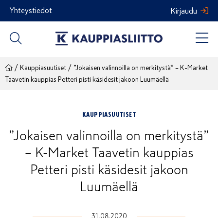
Siirry
Yhteystiedot
Kirjaudu
sisältöön
/
/
Kauppiasuutiset
”Jokaisen valinnoilla on merkitystä” – K-Market
Taavetin kauppias Petteri pisti käsidesit jakoon Luumäellä
KAUPPIASUUTISET
”Jokaisen valinnoilla on merkitystä”
– K-Market Taavetin kauppias
Petteri pisti käsidesit jakoon
Luumäellä
31.08.2020