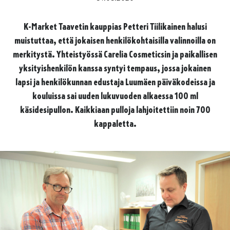
K-Market Taavetin kauppias Petteri Tiilikainen halusi
muistuttaa, että jokaisen henkilökohtaisilla valinnoilla on
merkitystä. Yhteistyössä Carelia Cosmeticsin ja paikallisen
yksityishenkilön kanssa syntyi tempaus, jossa jokainen
lapsi ja henkilökunnan edustaja Luumäen päiväkodeissa ja
kouluissa sai uuden lukuvuoden alkaessa 100 ml
käsidesipullon. Kaikkiaan pulloja lahjoitettiin noin 700
kappaletta.