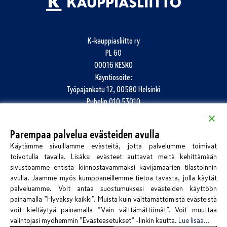
K-kauppiasliitto ry
PL 60
00016 KESKO
Käyntiosoite:
Työpajankatu 12, 00580 Helsinki
Puhelin
010 53010
info@k-kauppiasliitto.fi
Parempaa palvelua evästeiden avulla
Katso kaikki yhteystiedot
Käytämme sivuillamme evästeitä, jotta palvelumme toimivat
Jätä palautetta
toivotulla tavalla. Lisäksi evästeet auttavat meitä kehittämään
sivustoamme entistä kiinnostavammaksi kävijämäärien tilastoinnin
avulla. Jaamme myös kumppaneillemme tietoa tavasta, jolla käytät
palveluamme. Voit antaa suostumuksesi evästeiden käyttöön
painamalla ”Hyväksy kaikki”. Muista kuin välttämättömistä evästeistä
voit kieltäytyä painamalla ”Vain välttämättömät”. Voit muuttaa
valintojasi myöhemmin ”Evästeasetukset” -linkin kautta.
Lue lisää...