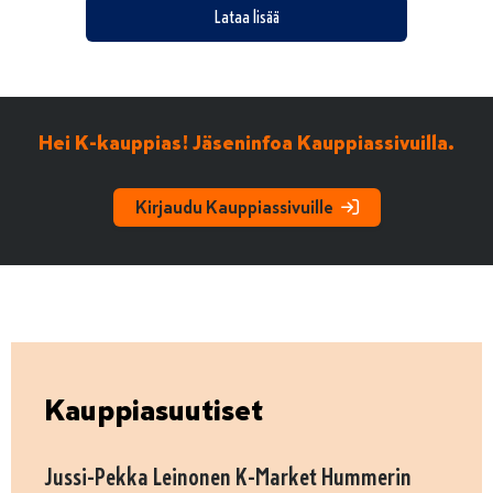
Lataa lisää
Hei K-kauppias! Jäseninfoa Kauppiassivuilla.
Kirjaudu Kauppiassivuille
Kauppiasuutiset
Jussi-Pekka Leinonen K-Market Hummerin